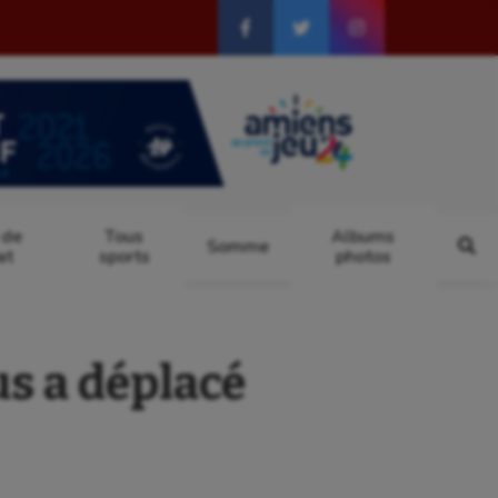
 de
Tous
Albums
Somme
at
sports
photos
s a déplacé