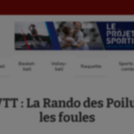
Basket-
Volley-
Sports
ll
Raquette
ball
ball
comb
 : La Rando des Poilu
les foules