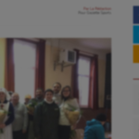
Par
La Rédaction
Pour
Gazette Sports