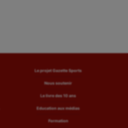
Le projet Gazette Sports
Nous soutenir
Le livre des 10 ans
Education aux médias
Formation