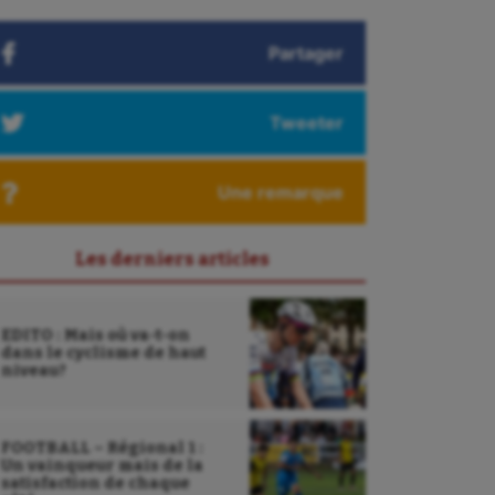
Partager
Tweeter
Une remarque
Les derniers articles
EDITO : Mais où va-t-on
dans le cyclisme de haut
niveau?
FOOTBALL – Régional 1 :
Un vainqueur mais de la
satisfaction de chaque