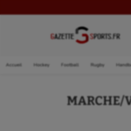
Rechercher :
Accueil
Hockey
Football
Rugby
Handba
MARCHE/VTT