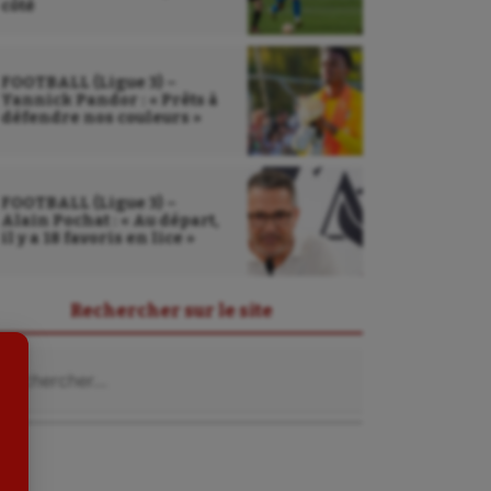
côté
FOOTBALL (Ligue 3) –
Yannick Pandor : « Prêts à
défendre nos couleurs »
Sarbacane
FOOTBALL (Ligue 3) –
Sauvetage sportif
Alain Pochat : « Au départ,
il y a 18 favoris en lice »
Sport adapté
Sport handicap
Rechercher sur le site
Sport santé
chercher :
Sport-entreprise
Sport-santé
Tir