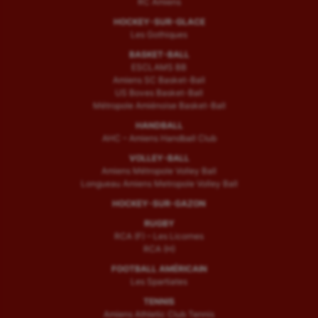
RC Amiens
HOCKEY-SUR-GLACE
Les Gothiques
BASKET-BALL
ESCLAMS BB
Amiens SC Basket-Ball
US Boves Basket-Ball
Métropole Amiénoise Basket-Ball
HANDBALL
AHC – Amiens Handball Club
VOLLEY-BALL
Amiens Métropole Volley Ball
Longueau Amiens Metropole Volley Ball
HOCKEY-SUR-GAZON
RUGBY
RCA (F) – Les Licornes
RCA (H)
FOOTBALL AMÉRICAIN
Les Spartiates
TENNIS
Amiens Athletic Club Tennis