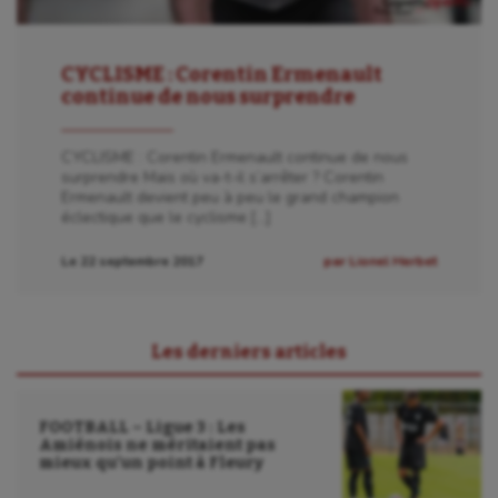
Wakeboard
CYCLISME : Corentin Ermenault
Water-polo
continue de nous surprendre
CYCLISME : Corentin Ermenault continue de nous
surprendre Mais où va-t-il s’arrêter ? Corentin
Ermenault devient peu à peu le grand champion
éclectique que le cyclisme […]
Le 22 septembre 2017
par Lionel Herbet
Les derniers articles
FOOTBALL – Ligue 3 : Les
Amiénois ne méritaient pas
mieux qu’un point à Fleury