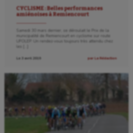
CYCLISME : Belles performances
amiénoises à Remiencourt
Samedi 30 mars dernier, se déroulait le Prix de la
municipalité de Remiencourt en cyclisme sur route
UFOLEP. Un rendez-vous toujours très attendu chez
les […]
Le 3 avril 2019
par La Rédaction
Aéronautique
Athlétisme