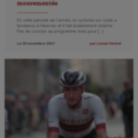
Sauvetage sportif
mouvementée
Sport adapté
En cette période de l’année, le cyclisme sur route a
tendance à hiberner et il fait évidemment relâche.
Sport handicap
Pas de courses au programme mais pour […]
Sport santé
Le 29 novembre 2017
par Lionel Herbet
Sport-entreprise
Sport-santé
Tir
Tir à l'arc
Triathlon
Ultimate frisbee
UNSS
Voile