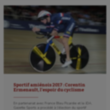
Gymnastique
Gymnastique rythmique
Haltérophilie
Handisport
Hippisme
Jeux Olympiques et Paralympiques
Kayak-polo
Korfbal
Longue paume
Sportif amiénois 2017 : Corentin
Ermenault, l’espoir du cyclisme
Moto
En partenariat avec France Bleu Picardie et le JDA,
Natation
Gazette Sports a procédé à l’élection du sportif