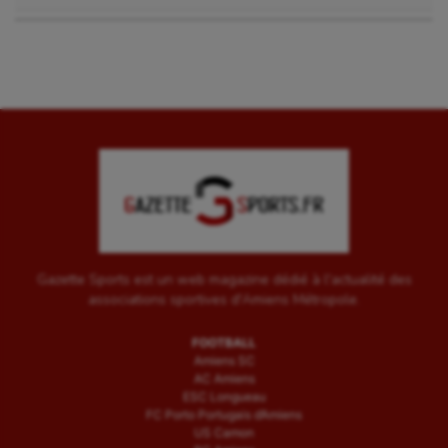
Gazette Sports est un web magazine dédié à l'actualité des
associations sportives d'Amiens Métropole.
FOOTBALL
Amiens SC
AC Amiens
ESC Longueau
FC Porto Portugais d’Amiens
US Camon