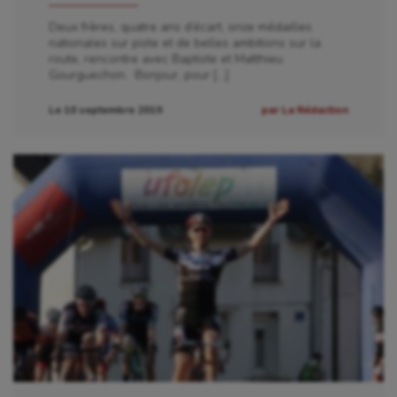
Deux frères, quatre ans d’écart, onze médailles
nationales sur piste et de belles ambitions sur la
route, rencontre avec Baptiste et Matthieu
Gourguechon. Bonjour, pour […]
Le 10 septembre 2019
par La Rédaction