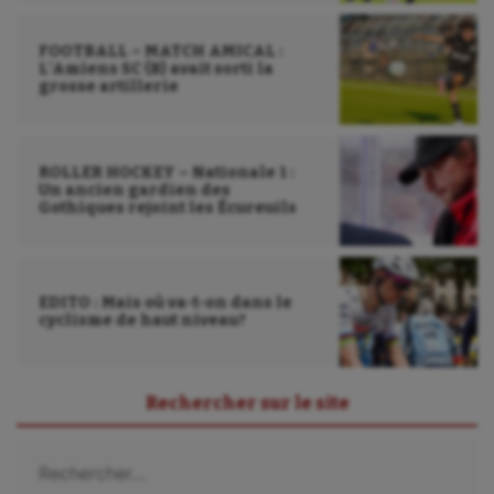
FOOTBALL – MATCH AMICAL :
L’Amiens SC (B) avait sorti la
grosse artillerie
ROLLER HOCKEY – Nationale 1 :
Un ancien gardien des
Gothiques rejoint les Écureuils
EDITO : Mais où va-t-on dans le
cyclisme de haut niveau?
Rechercher sur le site
Rechercher :