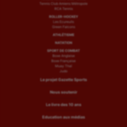
Tennis Club Amiens Métropole
RCA Tennis
ROLLER-HOCKEY
Les Ecureuils
Green Falcons
ATHLÉTISME
NATATION
SPORT DE COMBAT
Boxe Anglaise
Boxe Française
Muay Thaï
Judo
Le projet Gazette Sports
Nous soutenir
Le livre des 10 ans
Education aux médias