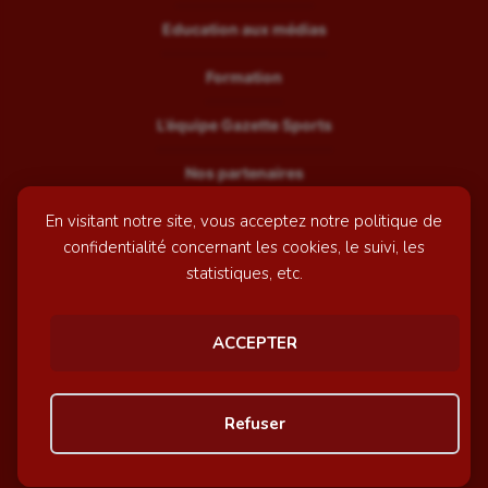
Education aux médias
Formation
L’équipe Gazette Sports
Nos partenaires
En visitant notre site, vous acceptez notre politique de
Recrutement
confidentialité concernant les cookies, le suivi, les
Mentions légales
statistiques, etc.
Contactez-nous
ACCEPTER
© GazetteSports - 2026 | Site internet réalisé par
l'agence
Refuser
Awelty
Personnaliser