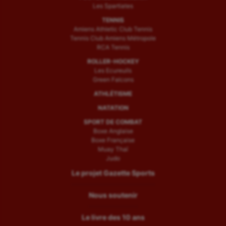
Les Spartiates
TENNIS
Amiens Athletic Club Tennis
Tennis Club Amiens Métropole
RCA Tennis
ROLLER-HOCKEY
Les Ecureuils
Green Falcons
ATHLÉTISME
NATATION
SPORT DE COMBAT
Boxe Anglaise
Boxe Française
Muay Thaï
Judo
Le projet Gazette Sports
Nous soutenir
Le livre des 10 ans