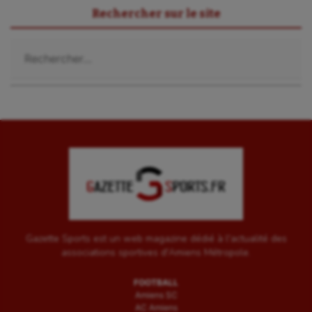
Rechercher sur le site
Rechercher :
Gazette Sports est un web magazine dédié à l'actualité des
associations sportives d'Amiens Métropole.
FOOTBALL
Amiens SC
AC Amiens