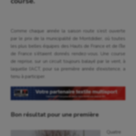
course.
Comme chaque année la saison route s’est ouverte
par le prix de la municipalité de Montdidier, où toutes
les plus belles équipes des Hauts de France et de l’île
de France s’étaient donnés rendez-vous. Une course
de reprise, sur un circuit toujours balayé par le vent, à
Aéronautique
laquelle l’ACT, pour sa première année d’existence, a
tenu à participer.
Athlétisme
Auto
Aviron
Balle à la main
Bon résultat pour une première
Ballon au poing
Quatre