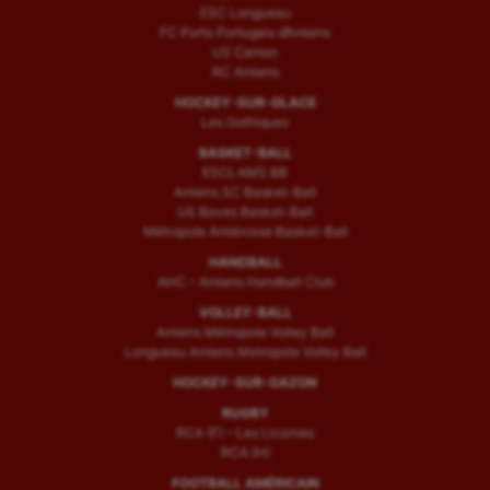
ESC Longueau
FC Porto Portugais d’Amiens
US Camon
RC Amiens
HOCKEY-SUR-GLACE
Les Gothiques
BASKET-BALL
ESCLAMS BB
Amiens SC Basket-Ball
US Boves Basket-Ball
Métropole Amiénoise Basket-Ball
HANDBALL
AHC – Amiens Handball Club
VOLLEY-BALL
Amiens Métropole Volley Ball
Longueau Amiens Metropole Volley Ball
HOCKEY-SUR-GAZON
RUGBY
RCA (F) – Les Licornes
RCA (H)
FOOTBALL AMÉRICAIN