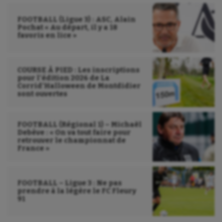
Sport-santé
FOOTBALL (Ligue 3) : ASC, Alain
Tir
Pochat « Au départ, il y a 18
favoris en lice »
Tir à l'arc
Triathlon
COURSE À PIED : Les inscriptions
pour l’édition 2026 de La
Ultimate frisbee
Corrid’Halloween de Montdidier
sont ouvertes
UNSS
Voile
FOOTBALL (Régional 1) – Michaël
Debève : « On va tout faire pour
retrouver le championnat de
Wakeboard
France »
Water-polo
FOOTBALL – Ligue 3 : Ne pas
prendre à la légère le FC Fleury
91