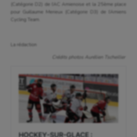
(Catégorie D2) de l’AC Amienoise et la 25ème place
Escrime
pour Guillaume Merieux (Catégorie D3) de l’Amiens
Cycling Team.
Fitness
Flag football
La rédaction
Football américain
Crédits photos Aurélien Tscheiller
Futsal
Golf
Gymnastique
Gymnastique rythmique
Haltérophilie
Handisport
Hippisme