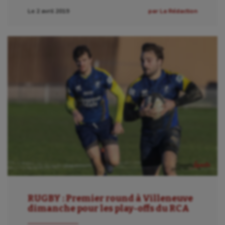
Le 2 avril 2019
par La Rédaction
Kayak-polo
Korfbal
Longue paume
Moto
Natation
Natation artistique
Omnisports
Outdoor
Paddle
Parkour
RUGBY : Premier round à Villeneuve
dimanche pour les play-offs du RCA
Patinage artistique