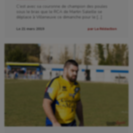
Pétanque
C’est avec sa couronne de champion des poules
sous le bras que le RCA de Martin Saleille se
Plongée
déplace à Villeneuve ce dimanche pour le […]
Randonnée / Marche
Le 21 mars 2019
par La Rédaction
Roller-derby
Sarbacane
Sauvetage sportif
Sport adapté
Sport handicap
Sport santé
Sport-entreprise
Sport-santé