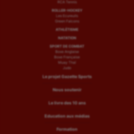
RCA Tennis
ROLLER-HOCKEY
Les Ecureuils
Green Falcons
ATHLÉTISME
NATATION
SPORT DE COMBAT
Boxe Anglaise
Boxe Française
Muay Thaï
Judo
Le projet Gazette Sports
Nous soutenir
Le livre des 10 ans
Education aux médias
Formation