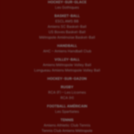
HOCKEY-SUR-GLACE
Les Gothiques
BASKET-BALL
ESCLAMS BB
Amiens SC Basket-Ball
US Boves Basket-Ball
Métropole Amiénoise Basket-Ball
HANDBALL
AHC – Amiens Handball Club
VOLLEY-BALL
Amiens Métropole Volley Ball
Longueau Amiens Metropole Volley Ball
HOCKEY-SUR-GAZON
RUGBY
RCA (F) – Les Licornes
RCA (H)
FOOTBALL AMÉRICAIN
Les Spartiates
TENNIS
Amiens Athletic Club Tennis
Tennis Club Amiens Métropole