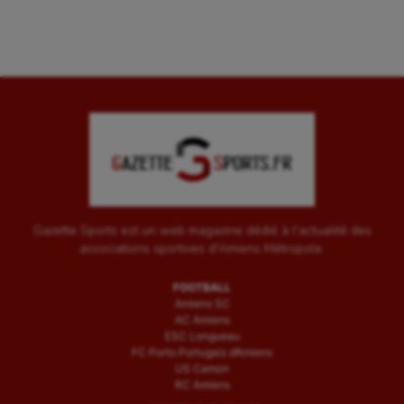
Gazette Sports est un web magazine dédié à l'actualité des
associations sportives d'Amiens Métropole.
FOOTBALL
Amiens SC
AC Amiens
ESC Longueau
FC Porto Portugais d’Amiens
US Camon
RC Amiens