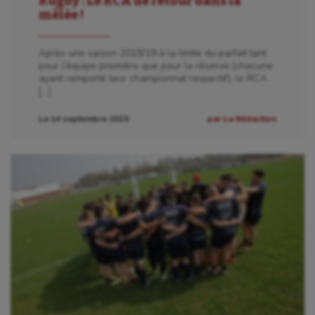
Rugby : Le RCA de retour dans la
mêlée !
Après une saison 2018/19 à la limite du parfait tant
pour l’équipe première que pour la réserve (chacune
ayant remporté leur championnat respectif), le RCA
[…]
Le 14 septembre 2019
par La Rédaction