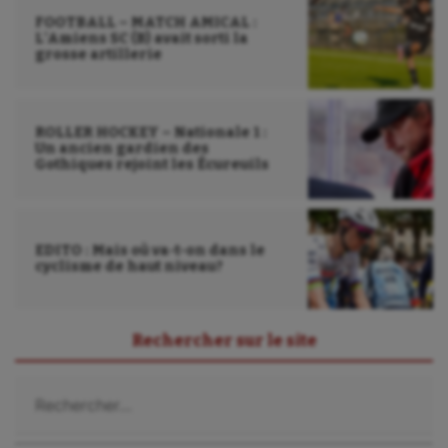
FOOTBALL – MATCH AMICAL :
L’Amiens SC (B) avait sorti la
grosse artillerie
ROLLER HOCKEY – Nationale 1 :
Un ancien gardien des
Gothiques rejoint les Écureuils
EDITO : Mais où va-t-on dans le
cyclisme de haut niveau?
Rechercher sur le site
Rechercher :