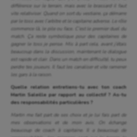
différence sur le terrain, mais avec le brassard il faut
vite relativiser. Quand on sort du vestiaire, ça démarre
par le toss avec l’arbitre et le capitaine adverse. Le rôle
commence là, le pile ou face. C’est le premier duel du
match. Ça reste symbolique pour des capitaines de
gagner le toss je pense. Mis à part cela, avant j’étais
beaucoup dans la discussion, maintenant le dialogue
est rapide et clair. Dans un match en difficulté, tu peux
perdre tes joueurs. Il faut les canaliser et vite ramener
les gars à la raison.
Quelle relation entretiens-tu avec ton coach
Martin Saleille par rapport au collectif ? As-tu
des responsabilités particulières ?
Martin me fait part de ses choix et je lui fais part de
mes observations et de mon avis. On échange
beaucoup de coach à capitaine. Il a beaucoup de