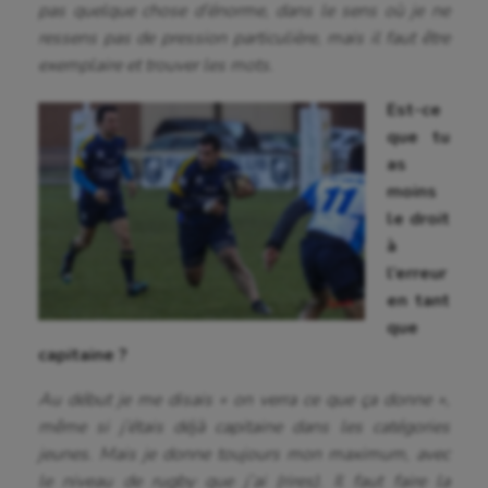
pas quelque chose d’énorme, dans le sens où je ne
ressens pas de pression particulière, mais il faut être
exemplaire et trouver les mots.
Est-ce
que tu
as
moins
le droit
à
l’erreur
en tant
que
capitaine ?
Au début je me disais « on verra ce que ça donne »,
même si j’étais déjà capitaine dans les catégories
jeunes. Mais je donne toujours mon maximum, avec
le niveau de rugby que j’ai (rires). Il faut faire la