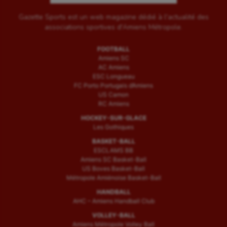
Gazette Sports est un web magazine dédié à l'actualité des
associations sportives d'Amiens Métropole.
FOOTBALL
Amiens SC
AC Amiens
ESC Longueau
FC Porto Portugais d’Amiens
US Camon
RC Amiens
HOCKEY-SUR-GLACE
Les Gothiques
BASKET-BALL
ESCLAMS BB
Amiens SC Basket-Ball
US Boves Basket-Ball
Métropole Amiénoise Basket-Ball
HANDBALL
AHC – Amiens Handball Club
VOLLEY-BALL
Amiens Métropole Volley Ball