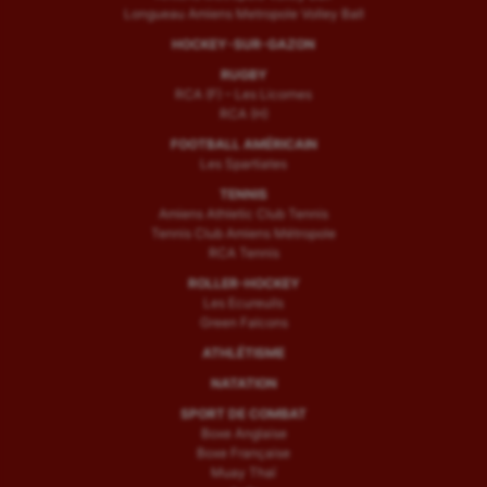
Longueau Amiens Metropole Volley Ball
HOCKEY-SUR-GAZON
RUGBY
RCA (F) – Les Licornes
RCA (H)
FOOTBALL AMÉRICAIN
Les Spartiates
TENNIS
Amiens Athletic Club Tennis
Tennis Club Amiens Métropole
RCA Tennis
ROLLER-HOCKEY
Les Ecureuils
Green Falcons
ATHLÉTISME
NATATION
SPORT DE COMBAT
Boxe Anglaise
Boxe Française
Muay Thaï