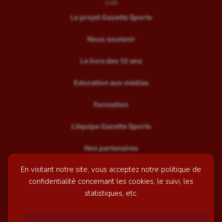
Judo
Le projet Gazette Sports
Nous soutenir
Le livre des 10 ans
Education aux médias
Formation
L’équipe Gazette Sports
Nos partenaires
En visitant notre site, vous acceptez notre politique de
Recrutement
confidentialité concernant les cookies, le suivi, les
Mentions légales
statistiques, etc.
Contactez-nous