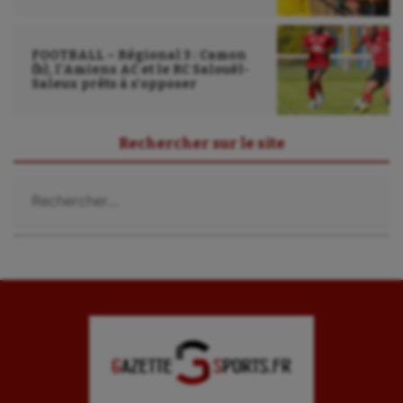
FOOTBALL – Régional 3 : Camon
(b), l’Amiens AC et le RC Salouël-
Saleux prêts à s’opposer
Rechercher sur le site
Rechercher :