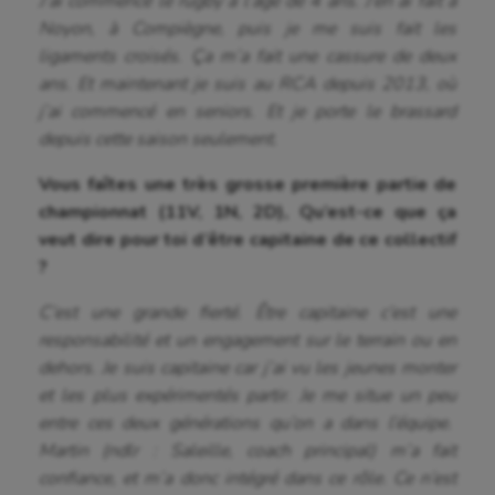
J’ai commencé le rugby à l’âge de 4 ans. J’en ai fait à
Noyon, à Compiègne, puis je me suis fait les
ligaments croisés. Ça m’a fait une cassure de deux
ans. Et maintenant je suis au RCA depuis 2013, où
j’ai commencé en seniors. Et je porte le brassard
depuis cette saison seulement.
Vous faîtes une très grosse première partie de
championnat (11V, 1N, 2D), Qu’est-ce que ça
veut dire pour toi d’être capitaine de ce collectif
?
C’est une grande fierté. Être capitaine c’est une
responsabilité et un engagement sur le terrain ou en
dehors. Je suis capitaine car j’ai vu les jeunes monter
et les plus expérimentés partir. Je me situe un peu
entre ces deux générations qu’on a dans l’équipe.
Martin (ndlr : Saleille, coach principal) m’a fait
confiance, et m’a donc intégré dans ce rôle. Ce n’est