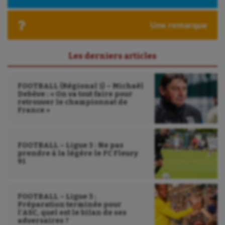
Une remarque
Les derniers articles
FOOTBALL (Régional 1) – Michaël
Debève : « On va tout faire pour
retrouver le championnat de
France »
FOOTBALL – Ligue 3 : Ne pas
prendre à la légère le FC Fleury
91
FOOTBALL – Ligue 3 :
Préparation terminée pour
l’ASC, quel est le bilan de ses
adversaires ?