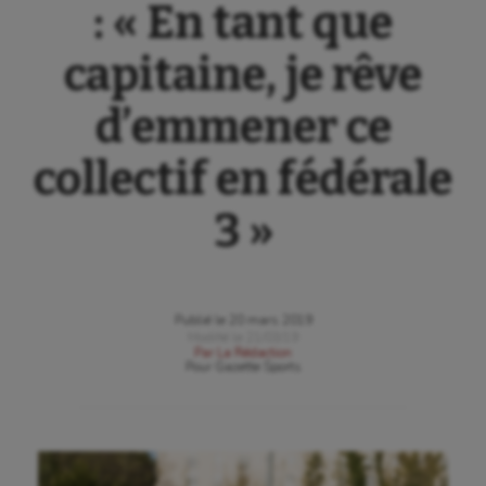
: « En tant que
capitaine, je rêve
d’emmener ce
collectif en fédérale
3 »
Publié le
20 mars 2019
Modifié le
21/03/19
Par
La Rédaction
Pour
Gazette Sports