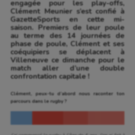
engagée pour les play-offs,
Clément Meunier s’est confié à
GazetteSports en cette mi-
saison. Premiers de leur poule
au terme des 14 journées de
phase de poule, Clément et ses
coéquipiers se déplacent à
Villeneuve ce dimanche pour le
match aller d’une double
confrontation capitale !
Clément, peux-tu d’abord nous raconter ton
parcours dans le rugby ?