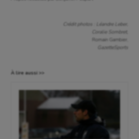
Crédit photos : Léandre Leber,
Coralie Sombret,
Romain Gambier,
GazetteSports
À lire aussi >>