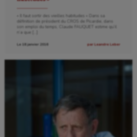
« Il faut sortir des vieilles habitudes » Dans sa
définition de président du CROS de Picardie, dans
son emploi du temps, Claude FAUQUET estime qu’il
n’a que […]
Le 18 janvier 2016
par Leandre Leber