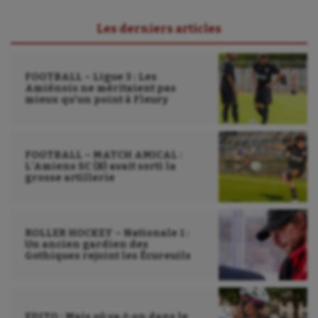
Les derniers articles
FOOTBALL – Ligue 3 : Les
Amiénois ne méritaient pas
mieux qu’un point à Fleury
FOOTBALL – MATCH AMICAL :
L’Amiens SC (B) avait sorti la
grosse artillerie
ROLLER HOCKEY – Nationale 1 :
Un ancien gardien des
Gothiques rejoint les Écureuils
EDITO : Mais où va-t-on dans le