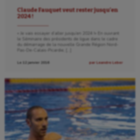
Claude Fauquet veut rester jusqu’en
2024 !
« Je vais essayer d’aller jusqu’en 2024 !» En ouvrant
le Séminaire des présidents de ligue dans le cadre
du démarrage de la nouvelle Grande Région Nord-
Pas-De-Calais-Picardie, […]
Le 12 janvier 2016
par Leandre Leber