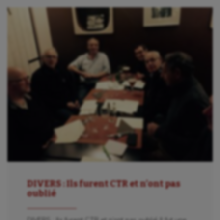
Sport-santé
Tir
Tir à l'arc
Triathlon
Ultimate frisbee
UNSS
Voile
Wakeboard
Water-polo
DIVERS : Ils furent CTR et n’ont pas
oublié
DIVERS : Ils furent CTR et n’ont pas oublié Il fut une