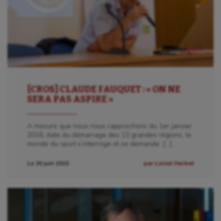
[CROS] CLAUDE FAUQUET : « ON NE
SERA PAS ASPIRE »
A mesure que nous nous rapprochons du 1er janvier
2016, date du démarrage des 13 grandes régions, le
monde du sport s’interroge et se demande […]
Le 30 juin 2015
par Lionel Herbet