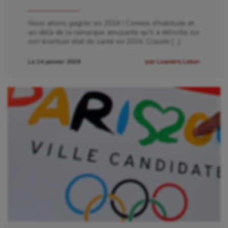
Nous allons gagner en 2024 ! Comme d’habitude et
au-delà de la remarque amusante qu’il a délivrée sur
son éventuel état de santé en 2024, Claude […]
Le 14 janvier 2016
par Leandre Leber