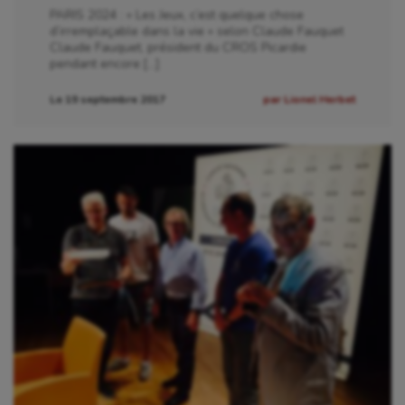
PARIS 2024 : « Les Jeux, c’est quelque chose
d’irremplaçable dans la vie » selon Claude Fauquet
Claude Fauquet, président du CROS Picardie
pendant encore […]
Le 19 septembre 2017
par Lionel Herbet