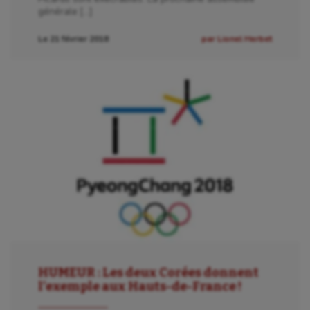
générale […]
Le 21 février 2018
par Lionel Herbet
HUMEUR : Les deux Corées donnent
l’exemple aux Hauts-de-France !