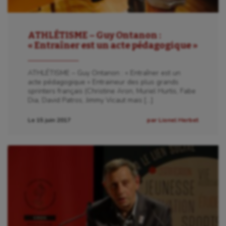
ATHLÉTISME – Guy Ontanon :
« Entraîner est un acte pédagogique »
ATHLÉTISME – Guy Ontanon : « Entraîner est un
acte pédagogique » Entraineur des plus grands
sprinters français (Christine Aron, Muriel Hurtis, Fabe
Dia, David Patros, Jimmy Vicaut mais […]
Le 15 juin 2017
par Lionel Herbet