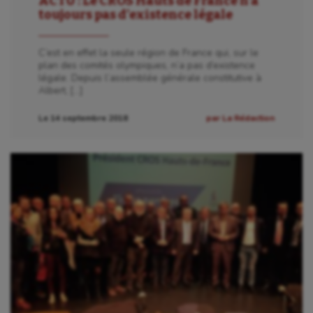
ACTU : Le CROS Hauts de France n’a
toujours pas d’existence légale
C’est en effet la seule région de France qui, sur le
plan des comités olympiques, n’a pas d’existence
légale. Depuis l’assemblée générale constitutive à
Albert, […]
Le 14 septembre 2018
par La Rédaction