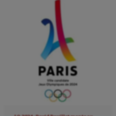
Billard
Boules lyonnaises
Canoë-kayak
Cerf Volant
Cheerleading
Course à pied
Crossfit
Cyclisme
Danse
Equitation
Escalade