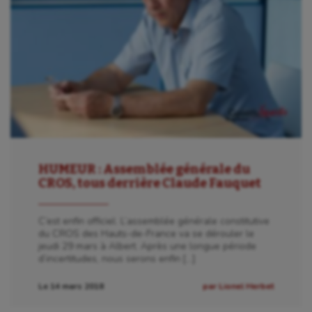
HUMEUR : Assemblée générale du
CROS, tous derrière Claude Fauquet
C’est enfin officiel. L’assemblée générale constitutive
du CROS des Hauts-de-France va se dérouler le
jeudi 29 mars à Albert. Après une longue période
d’incertitudes, nous serons enfin […]
Le 14 mars 2018
par Lionel Herbet