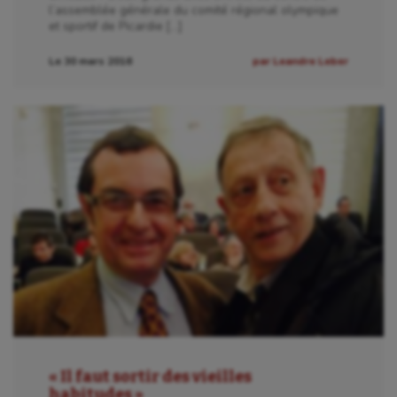
l’assemblée générale du comité régional olympique
et sportif de Picardie […]
Le 30 mars 2016
par Leandre Leber
« Il faut sortir des vieilles
habitudes »