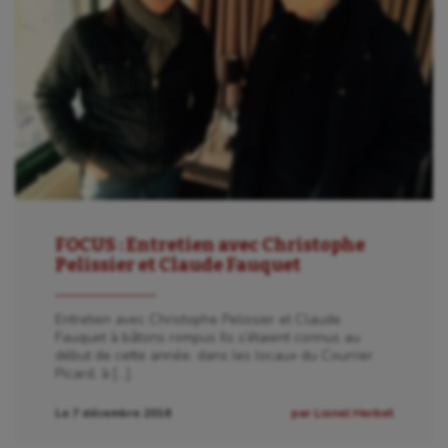
Patinage artistique
Pétanque
Plongée
Randonnée / Marche
Roller-derby
Sarbacane
FOCUS : Entretien avec Christophe
Sauvetage sportif
Pelissier et Claude Fauquet
Sport adapté
Entretien avec Christophe Pelissier et Claude
Sport handicap
Fauquet à bâtons rompus Ils s’étaient connus au
début de cette année, dans les locaux du Courrier
Sport santé
Picard, à […]
Sport-entreprise
Le 7 décembre 2016
par Lionel Herbet