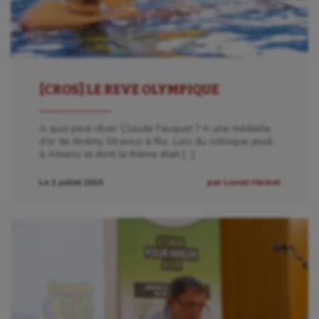
[CROS] LE REVE OLYMPIQUE
A quoi peut rêver Claude Fauquet ? A une médaille
d’or de Jérémy Stravius à Rio. Lors du colloque jeudi
à Amiens et dont le thème était […]
Le 1 juillet 2015
par Lionel Herbet