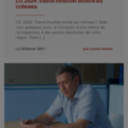
J.O. 2024 : David Douillet monte au
créneau
Escrime
Fitness
J.O. 2024 : David Douillet monte au créneau C’était
voici quelques jours, à l’occasion d’une remise de
Flag football
récompenses à des jeunes bénévoles de notre
région. Dans […]
Football américain
Le 16 février 2017
par Lionel Herbet
Futsal
Golf
Gymnastique
Gymnastique rythmique
Haltérophilie
Handisport
Hippisme