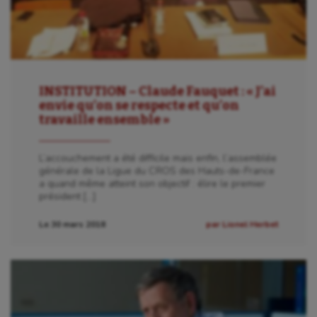
INSTITUTION – Claude Fauquet : « J’ai
envie qu’on se respecte et qu’on
travaille ensemble »
L’accouchement a été difficile mais enfin, l’assemblée
générale de la Ligue du CROS des Hauts-de-France
a quand même atteint son objectif : élire le premier
président […]
Le 30 mars 2018
par Lionel Herbet