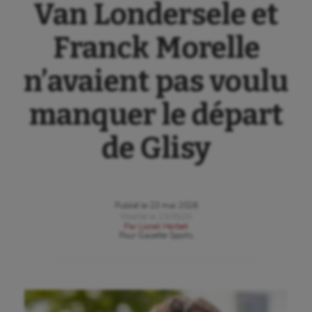
Van Londersele et
Franck Morelle
n’avaient pas voulu
manquer le départ
de Glisy
Publié le
23 mai 2026
Modifié le
23/05/26
Par
Lionel Herbet
Pour
Gazette Sports