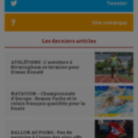
Tweeter
Ultimate frisbee
UNSS
Une remarque
Voile
Les derniers articles
Wakeboard
Water-polo
ATHLÉTISME : L’aventure à
Birmingham se termine pour
Erwan Konaté
NATATION – Championnats
d’Europe : Roman Fuchs et le
relais français qualifiés pour la
finale
BALLON AU POING : Pas de
surprise à l’issue des play-offs