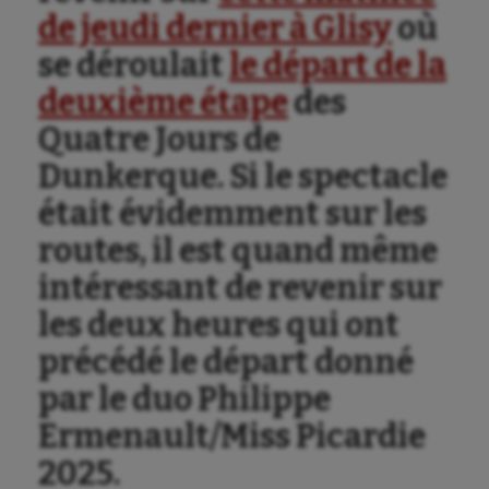
de jeudi dernier à Glisy
où
se déroulait
le départ de la
deuxième étape
des
Quatre Jours de
Dunkerque. Si le spectacle
était évidemment sur les
routes, il est quand même
intéressant de revenir sur
les deux heures qui ont
précédé le départ donné
par le duo Philippe
Ermenault/Miss Picardie
2025.