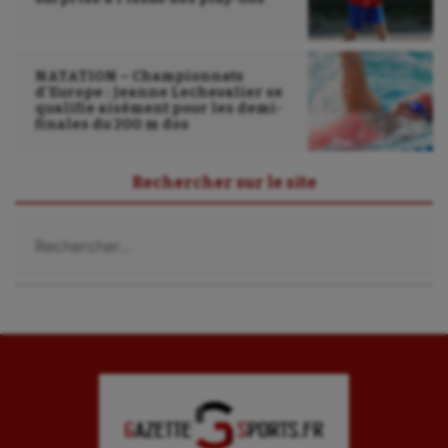
NATATION – Championnats
d’Europe : Jeanne Lechevalier se
qualifie aisément pour les demi-
finales du 200 m dos
Rechercher sur le site
Rechercher :