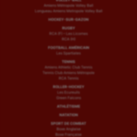
Amiens Métropole Volley Ball
Longueau Amiens Metropole Volley Ball
HOCKEY-SUR-GAZON
RUGBY
RCA (F) – Les Licornes
RCA (H)
FOOTBALL AMÉRICAIN
Les Spartiates
TENNIS
Amiens Athletic Club Tennis
Tennis Club Amiens Métropole
RCA Tennis
ROLLER-HOCKEY
Les Ecureuils
Green Falcons
ATHLÉTISME
NATATION
SPORT DE COMBAT
Boxe Anglaise
Boxe Française