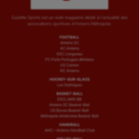
Gazette Sports est un web magazine dédié à l'actualité des
associations sportives d'Amiens Métropole.
FOOTBALL
Amiens SC
AC Amiens
ESC Longueau
FC Porto Portugais d’Amiens
US Camon
RC Amiens
HOCKEY-SUR-GLACE
Les Gothiques
BASKET-BALL
ESCLAMS BB
Amiens SC Basket-Ball
US Boves Basket-Ball
Métropole Amiénoise Basket-Ball
HANDBALL
AHC – Amiens Handball Club
VOLLEY-BALL