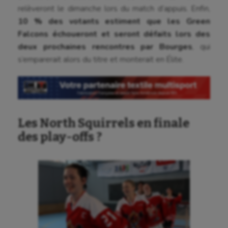
Balle à la main
relèveront le dimanche lors du match d’appuis. Enfin,
10 % des votants estiment que les Green
Ballon au poing
Falcons échoueront et seront défaits lors des
deux prochaines rencontres par Bourges
, qui
Baseball
s’emparerait alors du titre et monterait en Élite.
Billard
Boules lyonnaises
Canoë-kayak
Les North Squirrels en finale
Cerf Volant
des play-offs ?
Cheerleading
Course à pied
Crossfit
Cyclisme