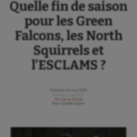
Quelle fin de saison
pour les Green
Falcons, les North
Squirrels et
l’ESCLAMS ?
Publié le
16 mai 2025
Modifié le
16/05/25
Par
César Willot
Pour
Gazette Sports