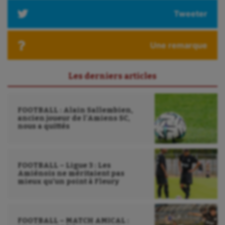
Tweeter
Une remarque
Les derniers articles
FOOTBALL : Alain Sallembien,
ancien joueur de l’Amiens SC,
nous a quittés
FOOTBALL – Ligue 3 : Les
Amiénois ne méritaient pas
mieux qu’un point à Fleury
FOOTBALL – MATCH AMICAL :