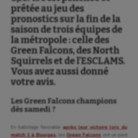
prêtée au jeu des
pronostics sur la fin de la
saison de trois équipes de
la métropole : celle des
Green Falcons, des North
Squirrels et de l’ESCLAMS.
Vous avez aussi donné
votre avis.
Les Green Falcons champions
dès samedi ?
En ballotage favorable
après leur victoire lors du
match 1 à Bourges
, les
Green Falcons
ont un pied