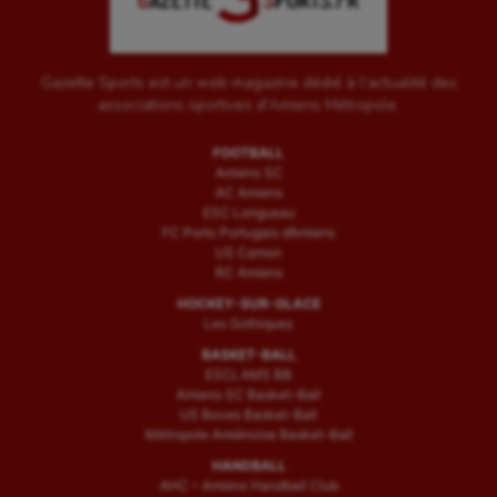
Gazette Sports est un web magazine dédié à l'actualité des
associations sportives d'Amiens Métropole.
FOOTBALL
Amiens SC
AC Amiens
ESC Longueau
FC Porto Portugais d’Amiens
US Camon
RC Amiens
HOCKEY-SUR-GLACE
Les Gothiques
BASKET-BALL
ESCLAMS BB
Amiens SC Basket-Ball
US Boves Basket-Ball
Métropole Amiénoise Basket-Ball
HANDBALL
AHC – Amiens Handball Club