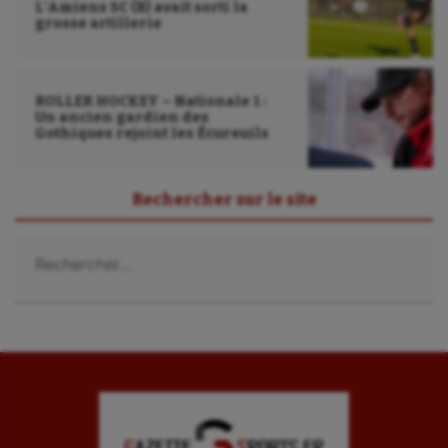
L’Amiens SC (B) avait sorti la
grosse artillerie
ROLLER HOCKEY – Nationale 1 :
Un ancien gardien des
Gothiques rejoint les Écureuils
Rechercher sur le site
Rechercher :