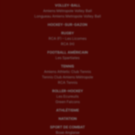
VOLLEY-BALL
Amiens Métropole Volley Ball
Longueau Amiens Metropole Volley Ball
HOCKEY-SUR-GAZON
RUGBY
RCA (F) – Les Licornes
RCA (H)
FOOTBALL AMÉRICAIN
Les Spartiates
TENNIS
Amiens Athletic Club Tennis
Tennis Club Amiens Métropole
RCA Tennis
ROLLER-HOCKEY
Les Ecureuils
Green Falcons
ATHLÉTISME
NATATION
SPORT DE COMBAT
Boxe Anglaise