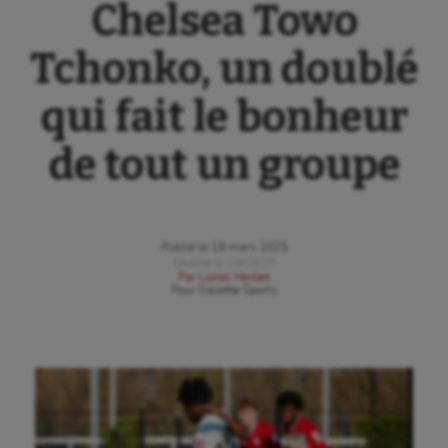
Chelsea Towo
Tchonko, un doublé
qui fait le bonheur
de tout un groupe
Publié le
18 mars 2025
Modifié le
18/03/25
Par
Lionel Herbet
Pour
Gazette Sports