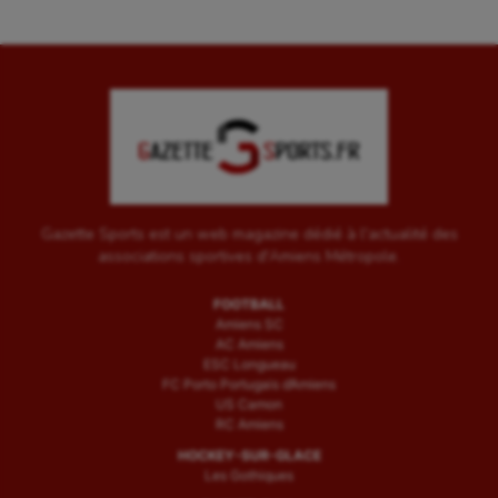
Gazette Sports est un web magazine dédié à l'actualité des
associations sportives d'Amiens Métropole.
FOOTBALL
Amiens SC
AC Amiens
ESC Longueau
FC Porto Portugais d’Amiens
US Camon
RC Amiens
HOCKEY-SUR-GLACE
Les Gothiques