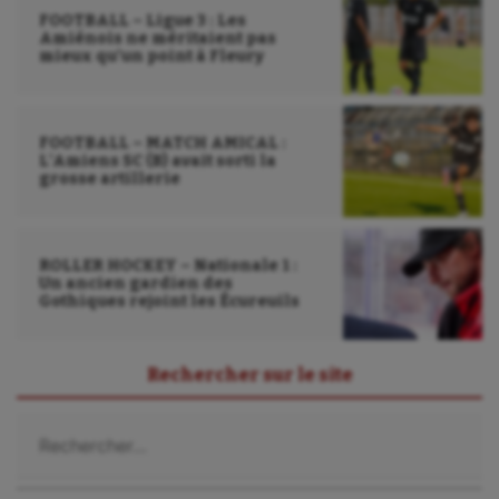
Wakeboard
FOOTBALL – Ligue 3 : Les
Amiénois ne méritaient pas
Water-polo
mieux qu’un point à Fleury
FOOTBALL – MATCH AMICAL :
L’Amiens SC (B) avait sorti la
grosse artillerie
ROLLER HOCKEY – Nationale 1 :
Un ancien gardien des
Gothiques rejoint les Écureuils
Rechercher sur le site
Rechercher :