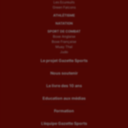
Les Ecureuils
Green Falcons
ATHLÉTISME
NATATION
SPORT DE COMBAT
Boxe Anglaise
Boxe Française
Muay Thaï
Judo
Le projet Gazette Sports
Nous soutenir
Le livre des 10 ans
Education aux médias
Formation
L’équipe Gazette Sports