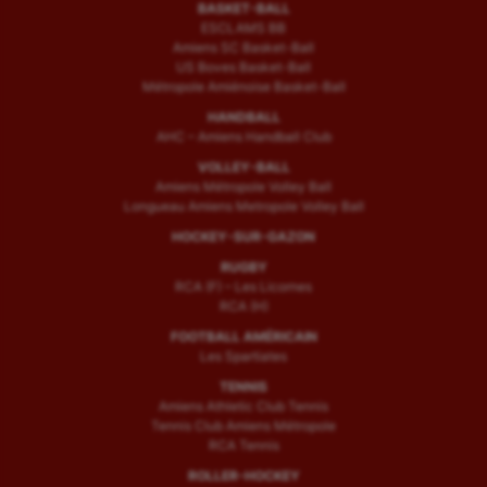
BASKET-BALL
ESCLAMS BB
Amiens SC Basket-Ball
US Boves Basket-Ball
Métropole Amiénoise Basket-Ball
HANDBALL
AHC – Amiens Handball Club
VOLLEY-BALL
Amiens Métropole Volley Ball
Longueau Amiens Metropole Volley Ball
HOCKEY-SUR-GAZON
RUGBY
RCA (F) – Les Licornes
RCA (H)
FOOTBALL AMÉRICAIN
Les Spartiates
TENNIS
Amiens Athletic Club Tennis
Tennis Club Amiens Métropole
RCA Tennis
ROLLER-HOCKEY