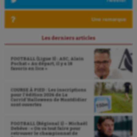
Tweeter
Ultimate frisbee
Une remarque
UNSS
Voile
Les derniers articles
Wakeboard
Water-polo
FOOTBALL (Ligue 3) : ASC, Alain
Pochat « Au départ, il y a 18
favoris en lice »
COURSE À PIED : Les inscriptions
pour l’édition 2026 de La
Corrid’Halloween de Montdidier
sont ouvertes
FOOTBALL (Régional 1) – Michaël
Debève : « On va tout faire pour
retrouver le championnat de