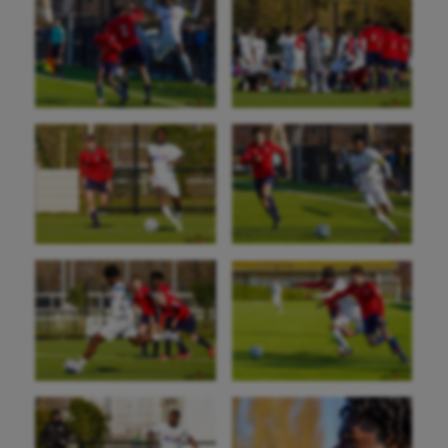
Longue paume
Moto
Natation
Natation artistique
Omnisports
Outdoor
Paddle
Parkour
Patinage artistique
Pétanque
Plongée
Randonnée / Marche