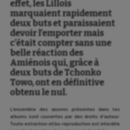
effet, les Lillois
marquaient rapidement
deux buts et paraissaient
devoir l’emporter mais
c’était compter sans une
belle réaction des
Amiénois qui, grâce à
deux buts de Tchonko
Towo, ont en définitive
obtenu le nul.
L’ensemble des œuvres présentes dans les
albums sont couvertes par des droits d’auteur.
Toute extraction et/ou reproduction est interdite