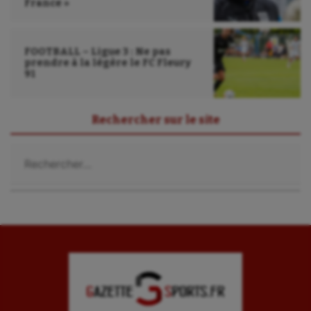
France »
FOOTBALL – Ligue 3 : Ne pas
prendre à la légère le FC Fleury
91
Rechercher sur le site
Rechercher :