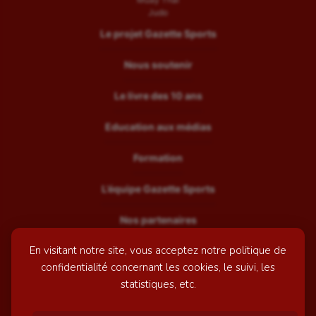
Judo
Le projet Gazette Sports
Nous soutenir
Le livre des 10 ans
Education aux médias
Formation
L’équipe Gazette Sports
Nos partenaires
En visitant notre site, vous acceptez notre politique de
Recrutement
confidentialité concernant les cookies, le suivi, les
Mentions légales
statistiques, etc.
Contactez-nous