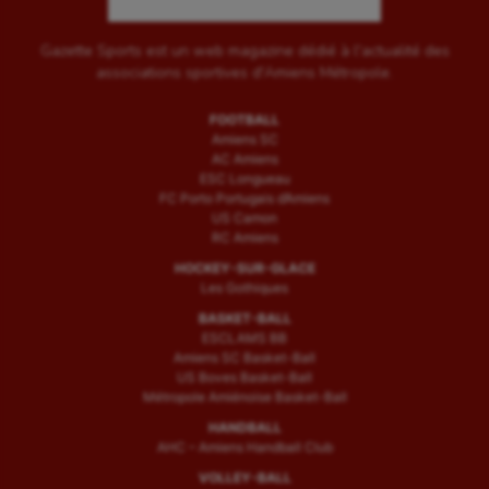
Gazette Sports est un web magazine dédié à l'actualité des
associations sportives d'Amiens Métropole.
FOOTBALL
Amiens SC
AC Amiens
ESC Longueau
FC Porto Portugais d’Amiens
US Camon
RC Amiens
HOCKEY-SUR-GLACE
Les Gothiques
BASKET-BALL
ESCLAMS BB
Amiens SC Basket-Ball
US Boves Basket-Ball
Métropole Amiénoise Basket-Ball
HANDBALL
AHC – Amiens Handball Club
VOLLEY-BALL