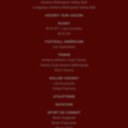
Amiens Métropole Volley Ball
Longueau Amiens Metropole Volley Ball
HOCKEY-SUR-GAZON
RUGBY
RCA (F) – Les Licornes
RCA (H)
FOOTBALL AMÉRICAIN
Les Spartiates
TENNIS
Amiens Athletic Club Tennis
Tennis Club Amiens Métropole
RCA Tennis
ROLLER-HOCKEY
Les Ecureuils
Green Falcons
ATHLÉTISME
NATATION
SPORT DE COMBAT
Boxe Anglaise
Boxe Française
Muay Thaï