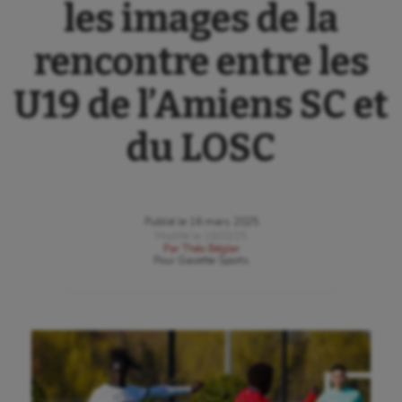
les images de la
rencontre entre les
U19 de l’Amiens SC et
du LOSC
Publié le
16 mars 2025
Modifié le
16/03/25
Par
Théo Bégler
Pour
Gazette Sports