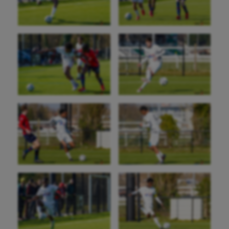
Cerf Volant
Cheerleading
Course à pied
Crossfit
Cyclisme
Danse
Equitation
Escalade
Escrime
Fitness
Flag football