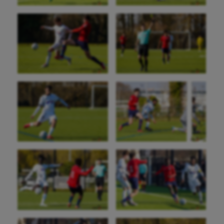
Football américain
Futsal
Golf
Gymnastique
Gymnastique rythmique
Haltérophilie
Handisport
Hippisme
Jeux Olympiques et Paralympiques
Kayak-polo
Korfbal