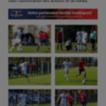
sans l’autorisation des auteurs et du média.
Aéronautique
Athlétisme
Auto
Aviron
Balle à la main
Ballon au poing
Baseball
Billard
Boules lyonnaises
Canoë-kayak