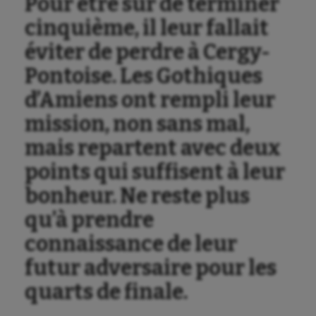
Pour être sûr de terminer
cinquième, il leur fallait
éviter de perdre à Cergy-
Pontoise. Les Gothiques
d’Amiens ont rempli leur
mission, non sans mal,
mais repartent avec deux
points qui suffisent à leur
bonheur. Ne reste plus
qu’à prendre
connaissance de leur
futur adversaire pour les
quarts de finale.