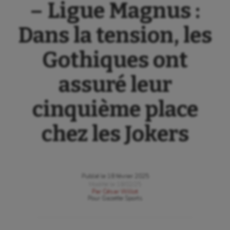
– Ligue Magnus :
Dans la tension, les
Gothiques ont
assuré leur
cinquième place
chez les Jokers
Publié le
18 février 2025
Modifié le
18/02/25
Par
César Willot
Pour
Gazette Sports