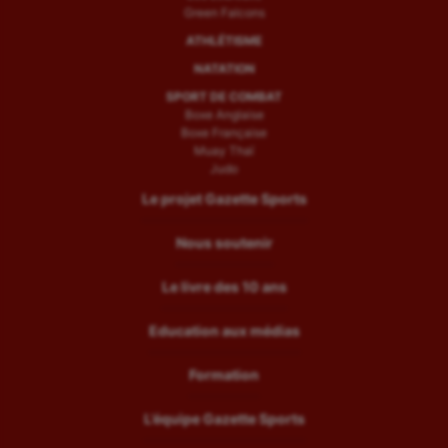
Green Falcons
ATHLÉTISME
NATATION
SPORT DE COMBAT
Boxe Anglaise
Boxe Française
Muay Thaï
Judo
Le projet Gazette Sports
Nous soutenir
Le livre des 10 ans
Education aux médias
Formation
L’équipe Gazette Sports