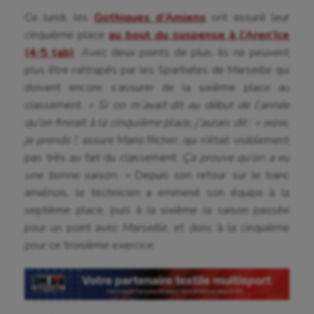
Ce lundi, les
Gothiques d’Amiens
ont assuré leur
cinquième place
au bout du suspense à l’Aren’Ice
(4-5 tab)
. Avec deux points de plus, ils ne peuvent
plus être rattrapés par les Spartiates de Marseille qui
doivent encore s’assurer de la sixième place au
classement.
« Si on m’avait dit au début de l’année
qu’on finirait à la cinquième place, j’aurais dit : « wow,
je prends !
, assure Mario Richer, qui n’était visiblement
pas très au fait du classement.
Ça prouve qu’on a eu
une bonne saison. »
Depuis son retour sur le banc
amiénois, le technicien a emmené son équipe à la
septième place, puis à la sixième la saison passée
pour un point avec Marseille, et donc à la cinquième
pour ce troisième exercice.
Aéronautique
Athlétisme
Auto