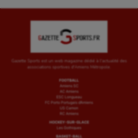
Gazette Sports est un web magazine dédié à l'actualité des
associations sportives d'Amiens Métropole.
FOOTBALL
Amiens SC
AC Amiens
ESC Longueau
FC Porto Portugais d’Amiens
US Camon
RC Amiens
HOCKEY-SUR-GLACE
Les Gothiques
BASKET-BALL