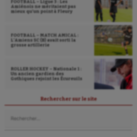
FOOTBALL – Ligue 3 : Les
Amiénois ne méritaient pas
mieux qu’un point à Fleury
FOOTBALL – MATCH AMICAL :
L’Amiens SC (B) avait sorti la
grosse artillerie
ROLLER HOCKEY – Nationale 1 :
Un ancien gardien des
Gothiques rejoint les Écureuils
Rechercher sur le site
Rechercher :