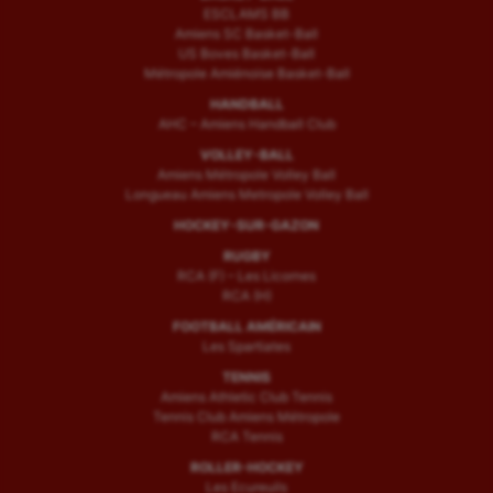
ESCLAMS BB
Amiens SC Basket-Ball
US Boves Basket-Ball
Métropole Amiénoise Basket-Ball
HANDBALL
AHC – Amiens Handball Club
VOLLEY-BALL
Amiens Métropole Volley Ball
Longueau Amiens Metropole Volley Ball
HOCKEY-SUR-GAZON
RUGBY
RCA (F) – Les Licornes
RCA (H)
FOOTBALL AMÉRICAIN
Les Spartiates
TENNIS
Amiens Athletic Club Tennis
Tennis Club Amiens Métropole
RCA Tennis
ROLLER-HOCKEY
Les Ecureuils