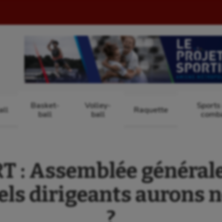
Basket-
Volley-
Sports
ll
Raquette
ball
ball
comb
 : Assemblée générale
els dirigeants aurons 
?