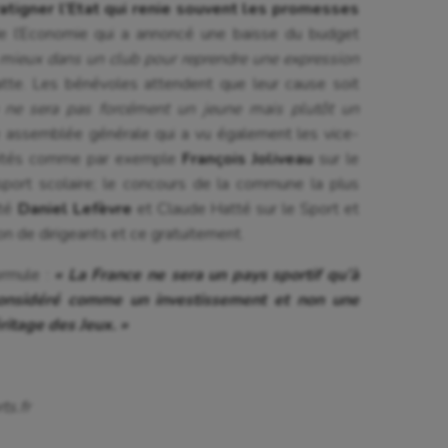
atigner l’Etat qui renie souvent les promesses
 l’Economie qui a annoncé une baisse du budget
e mieux dans un club pour reprendre une expression
tte. Les bénévoles attendent que leur cause soit
e ne sera pas forcément un jeune mais plutôt un
e assemblée générale qui a vu également les vice-
ivités comme par exemple
François Joliveau
sur le
sport scolaire; le concours de la commune la plus
tté
Daniel Lefèvre
et Claude Hatté sur le Sport et
on de dirigeants et ce gratuitement.
ormule :
« La France ne sera un pays sportif qu’à
considéré comme un investissement et non une
éritage des Jeux. »
ts.fr