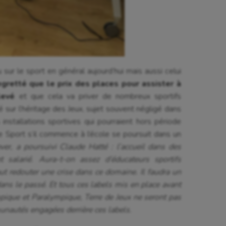
sur le sport en général aujourd’hui mais aussi celui
egretté que le prix des places pour assister à
élevé
et que cela va priver de nombreux sportifs
té sur l’héritage des Jeux, sujet souvent négligé dans
 installations sportives qui pourraient hors période
 le Sport s’il commence à l’école se poursuit dans un
ver, a poursuivi Claude Hatté : l’accueil dans des
nt salarié. Aura-t-on assez d’éducateurs sportifs
ut redouter une crise dans ce domaine. Il faudra un
ans le passé. Et tous ces labels mis en place avant
ique et Paralympique, Terre de Jeux ne seront pas
unautés engagées derrière ces labels.