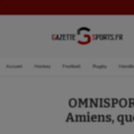
Rechercher :
Accueil
Hockey
Football
Rugby
Handba
OMNISPORT
Amiens, qu