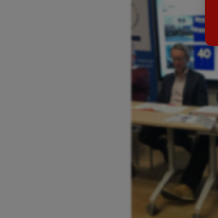
Billard
Futs
Boules lyonnaises
Golf
Canoë-kayak
Gymn
Cerf Volant
Gymn
Cheerleading
Halté
Course à pied
Hand
Crossfit
Hipp
Cyclisme
Jeux