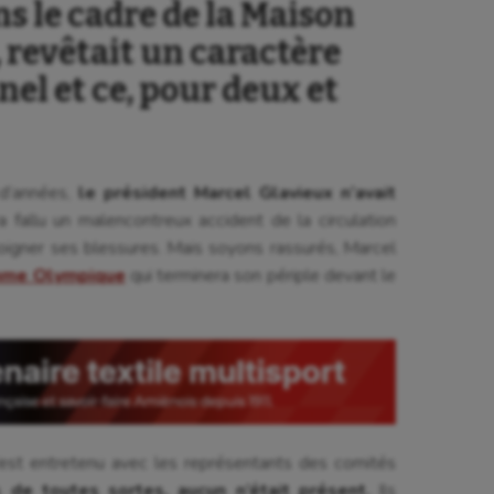
ns le cadre de la Maison
 revêtait un caractère
nel et ce, pour deux et
 d’années,
le président Marcel Glavieux n’avait
ura fallu un malencontreux accident de la circulation
 soigner ses blessures. Mais soyons rassurés, Marcel
me Olympique
qui terminera son périple devant le
 s’est entretenu avec les représentants des comités
 de toutes sortes, aucun n’était présent.
Ils