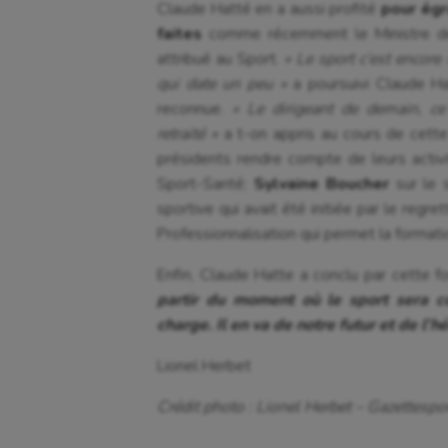
Claude Hatté en a aussi profité
pour égr
faites
comme récemment le Ministre de
attribué au Sport.
« Le sport c’est encor
qui date un peu »
a poursuivi Claude Ha
reconnue.
« Le dirigeant de demain, c
retraité »
a t-on appris au cours de cett
présidents rendre compte de leurs act
Sport-Santé;
Sylvaine Boucher
sur le 
sportive qui avait été initiée par le regre
Professionnalisation qui permet la formati
Enfin, Claude Hatte a conclu par cette f
partir du moment où le sport sera 
charge. Il en va de notre futur et de l’h
Lionel Herbet
Crédit photo : Lionel Herbet – Gazettespor