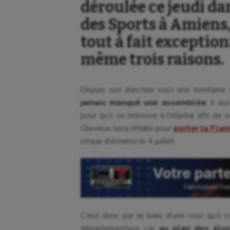
déroulée ce jeudi da
des Sports à Amiens,
tout à fait exception
même trois raisons.
Depuis son élection voici une trentaine
jamais manqué une assemblée
. Il a
pour qu’il se retrouve à l’hôpital afin de
Glavieux sera rétabli pour
porter la
Flam
cirque d’Amiens le 4 juillet.
C’est donc par le biais d’une visio qu’il
départementaux car
au plan des élus