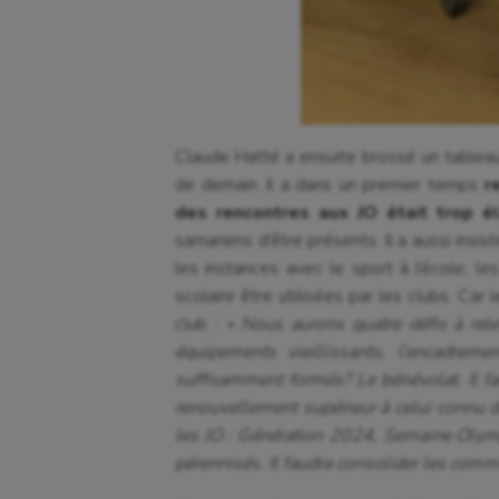
Claude Hatté a ensuite brossé un tableau 
de demain. Il a dans un premier temps
r
des rencontres aux JO était trop 
samariens d’être présents. Il a aussi insis
les instances avec le sport à l’école, les
scolaire être utilisées par les clubs. Car
club :
« Nous aurons quatre défis à rele
équipements vieillissants, l’encadreme
suffisamment formés? Le bénévolat. Il fa
renouvellement supérieur à celui connu d
les JO : Génération 2024, Semaine Olymp
pérennisés. Il faudra consolider les comm