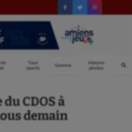
 de
Tous
Albums
Somme
at
sports
photos
 du CDOS à
nous demain