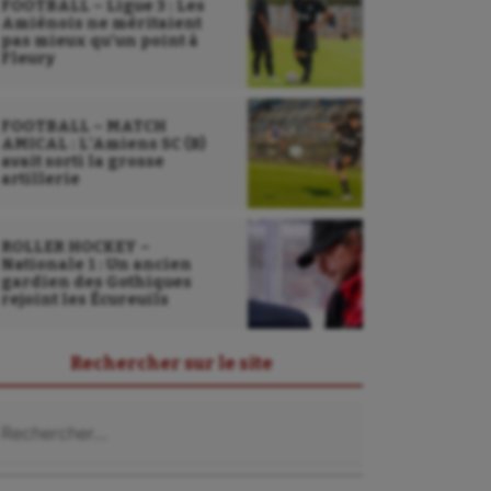
FOOTBALL – Ligue 3 : Les
Amiénois ne méritaient
pas mieux qu’un point à
Fleury
FOOTBALL – MATCH
AMICAL : L’Amiens SC (B)
avait sorti la grosse
artillerie
ROLLER HOCKEY –
Nationale 1 : Un ancien
gardien des Gothiques
rejoint les Écureuils
Rechercher sur le site
chercher :