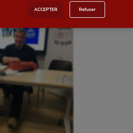
ACCEPTER
Refuser
al
Outdoor
Paddle
astique
Parkour
astique rythmique
Patinage artistique
rophilie
Pétanque
isport
Plongée
isme
Randonnée / Marche
 Olympiques et Paralympiques
Roller-derby