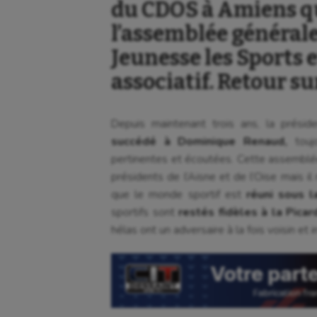
du CDOS à Amiens qu
l’assemblée générale
Jeunesse les Sports 
associatif. Retour s
Depuis maintenant trois ans, la prés
succédé à Dominique Renaud,
toujo
pertinentes et écoutées. Cette assemblée
présidents de l’Aisne et de l’Oise mais il 
que le monde sportif est
réuni sous l
sportifs sont
restés fidèles à la Picard
hélas ont un adversaire à la fois voisin et i