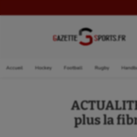
Rechercher :
Accueil
Hockey
Football
Rugby
Handba
ACTUALITES
plus la fi