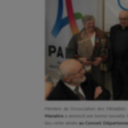
Membre de l’Association des Médaillés 
Manable
a annoncé une bonne nouvelle. I
lieu cette année
au Conseil Départemen