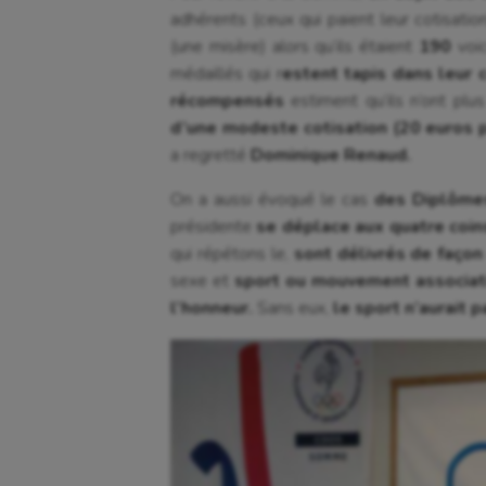
adhérents (ceux qui paient leur cotisatio
(une misère) alors qu’ils étaient
190
voic
médaillés qui r
estent tapis dans leur c
récompensés
estiment qu’ils n’ont pl
d’une modeste cotisation (20 euros p
a regretté
Dominique Renaud.
On a aussi évoqué le cas
des Diplôme
présidente
se déplace aux quatre coi
qui répétons le,
sont délivrés de façon
sexe et
sport ou mouvement associat
l’honneur.
Sans eux,
le sport n’aurait 