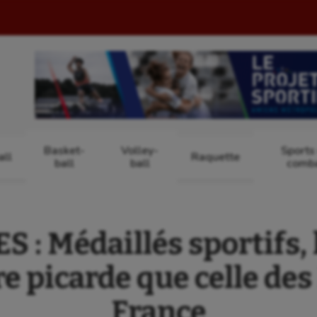
Basket-
Volley-
Sports
ll
Raquette
ball
ball
comb
 : Médaillés sportifs,
bre picarde que celle de
France