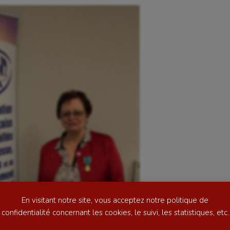
se
Kayak-polo
tation
Korfbal
lade
Longue paume
ime
Moto
ess
Natation
En visitant notre site, vous acceptez notre politique de
football
Natation artistique
confidentialité concernant les cookies, le suivi, les statistiques, etc.
ball américain
Omnisports