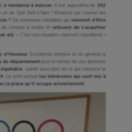
n)
a tendance à baisser.
Il est aujourd’hui de
152
i un an. Que faut-il faire ? Relancer par courrier les
oin ?
De nombreux médaillés qui
viennent d’être
us de compte à rendre et
refusent de s’acquitter
ar an)
.
« C’est une situation vraiment inquiétante »
s d’Honneur
. Excellente initiative et en général la
ns du département
pour la remise de ces diplômes
 équitable
: parité aussi bien en ce qui concerne le
if.
Ce sont surtout
les bénévoles qui sont mis à
pas la place qu’il occupe actuellement.