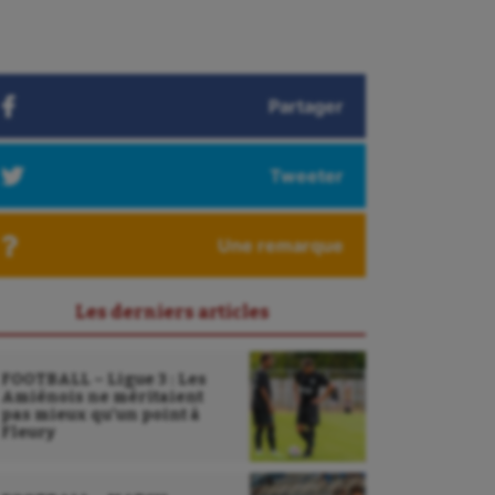
Partager
Tweeter
Une remarque
Les derniers articles
FOOTBALL – Ligue 3 : Les
Amiénois ne méritaient
pas mieux qu’un point à
Fleury