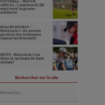
FOOTBALL – MATCH
AMICAL : L’Amiens SC (B)
avait sorti la grosse
artillerie
ROLLER HOCKEY –
Nationale 1 : Un ancien
gardien des Gothiques
rejoint les Écureuils
EDITO : Mais où va-t-on
dans le cyclisme de haut
niveau?
Rechercher sur le site
chercher :