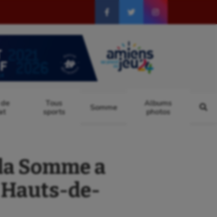
 de
Tous
Albums
Somme
at
sports
photos
 la Somme a
s Hauts-de-