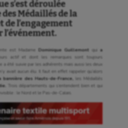
e s’est déroulée
 des Médaillés de la
et de l’engagement
ur l’événement.
idente est Madame
Dominique Guillemont
qui
a
urs actif et dont les remarques sont toujours
 a été suivie par les adhérents mais aussi les deux
n’y avait aucun élu. Il faut en effet rappeler qu’alors
a bannière des Hauts-de-France,
les Médaillés
ie.
Trois départements qui s’entendent bien et qui
nvisible : le Nord et le Pas-de-Calais.