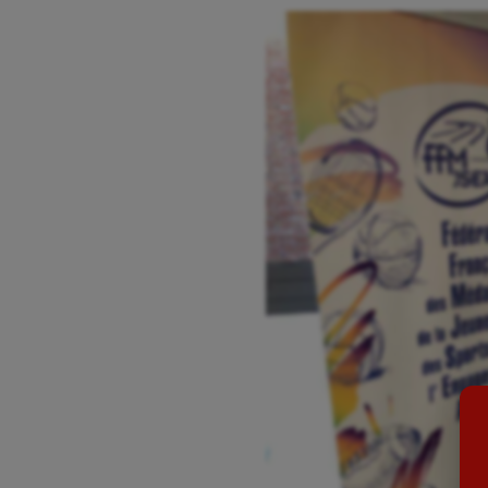
Aéronautique
Dan
Athlétisme
Equi
Auto
Esca
Aviron
Escr
Balle à la main
Fitn
Ballon au poing
Flag 
Baseball
Foot