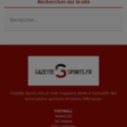
Sport-santé
Rechercher sur le site
Tir
Rechercher :
Tir à l'arc
Triathlon
Ultimate frisbee
UNSS
Voile
Wakeboard
Water-polo
Gazette Sports est un web magazine dédié à l'actualité des
associations sportives d'Amiens Métropole.
FOOTBALL
Amiens SC
AC Amiens
ESC Longueau