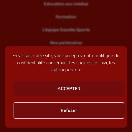
Education aux médias
Formation
L’équipe Gazette Sports
Nos partenaires
En visitant notre site, vous acceptez notre politique de
Recrutement
confidentialité concernant les cookies, le suivi, les
Mentions légales
statistiques, etc.
Contactez-nous
ACCEPTER
© GazetteSports - 2026 | Site internet réalisé par
l'agence
Refuser
Awelty
Personnaliser