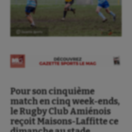
Ⓒ Gazette Sports
Aéronautique
Athlétisme
Auto
Pour son cinquième
Aviron
match en cinq week-ends,
Balle à la main
le Rugby Club Amiénois
reçoit Maisons-Laffitte ce
Ballon au poing
dimanche au stade
Baseball