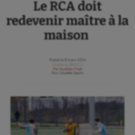
Le RCA doit
redevenir maître à la
maison
Publié le
8 mars 2024
Modifié le
08/03/24
Par
Aurélien Finet
Pour
Gazette Sports