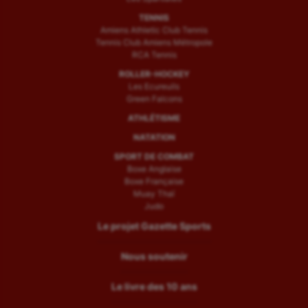
TENNIS
Amiens Athletic Club Tennis
Tennis Club Amiens Métropole
RCA Tennis
ROLLER-HOCKEY
Les Ecureuils
Green Falcons
ATHLÉTISME
NATATION
SPORT DE COMBAT
Boxe Anglaise
Boxe Française
Muay Thaï
Judo
Le projet Gazette Sports
Nous soutenir
Le livre des 10 ans