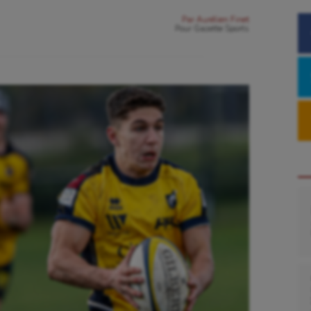
Par
Aurélien Finet
Pour
Gazette Sports