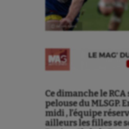
Ⓒ Gazette Sports
Aéronautique
Dan
Ce dimanche le RCA s
Athlétisme
Equi
pelouse du MLSGP. En
Auto
Esca
midi , l’équipe réserv
ailleurs les filles se
Aviron
Escr