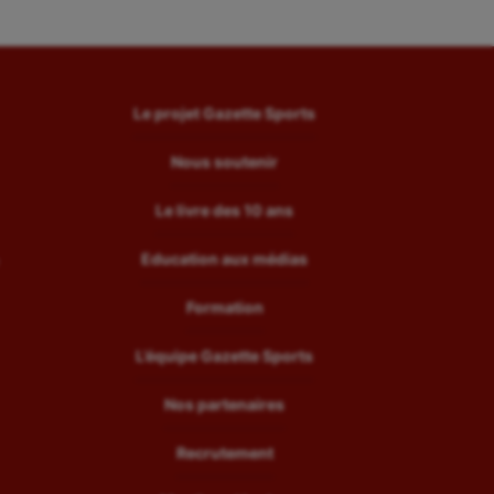
Le projet Gazette Sports
Nous soutenir
Le livre des 10 ans
Education aux médias
Formation
L’équipe Gazette Sports
Nos partenaires
Recrutement