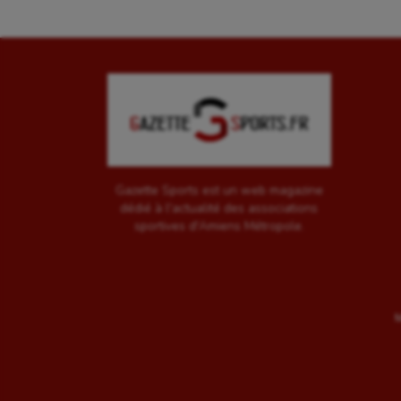
Gazette Sports est un web magazine
dédié à l'actualité des associations
sportives d'Amiens Métropole.
M