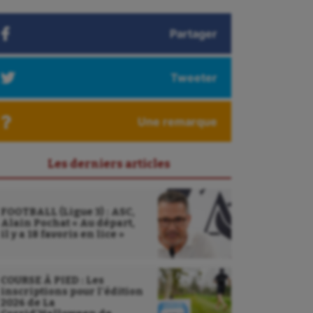
Partager
Tweeter
Une remarque
Les derniers articles
FOOTBALL (Ligue 3) : ASC,
Alain Pochat « Au départ,
il y a 18 favoris en lice »
COURSE À PIED : Les
inscriptions pour l’édition
2026 de La