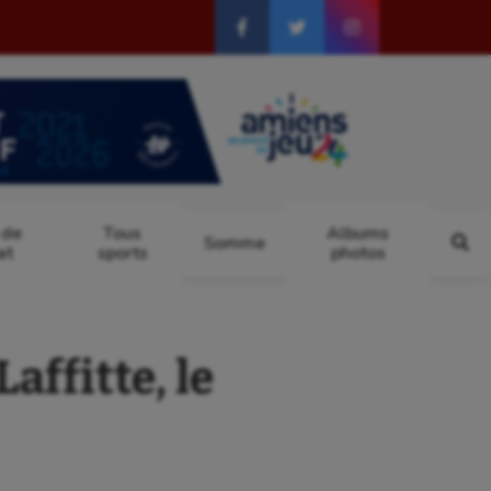
 de
Tous
Albums
Somme
at
sports
photos
affitte, le