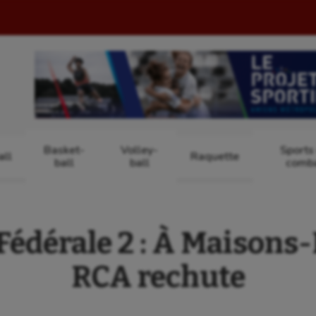
Basket-
Volley-
Sports
ll
Raquette
ball
ball
comb
dérale 2 : À Maisons-L
RCA rechute