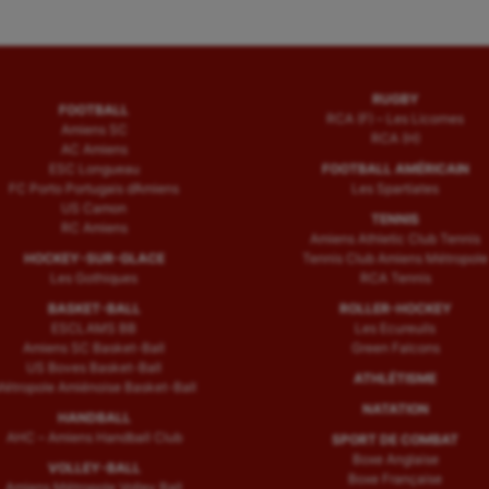
RUGBY
FOOTBALL
RCA (F) – Les Licornes
Amiens SC
RCA (H)
AC Amiens
ESC Longueau
FOOTBALL AMÉRICAIN
FC Porto Portugais d’Amiens
Les Spartiates
US Camon
TENNIS
RC Amiens
Amiens Athletic Club Tennis
HOCKEY-SUR-GLACE
Tennis Club Amiens Métropole
Les Gothiques
RCA Tennis
BASKET-BALL
ROLLER-HOCKEY
ESCLAMS BB
Les Ecureuils
Amiens SC Basket-Ball
Green Falcons
US Boves Basket-Ball
ATHLÉTISME
étropole Amiénoise Basket-Ball
NATATION
HANDBALL
AHC – Amiens Handball Club
SPORT DE COMBAT
Boxe Anglaise
VOLLEY-BALL
Boxe Française
Amiens Métropole Volley Ball