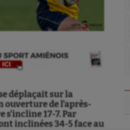
se
Kayak-polo
e déplaçait sur la
Re
tation
Korfbal
 ouverture de l’après-
lade
Longue paume
e s’incline 17-7. Par
 sont inclinées 34-5 face au
ime
Moto