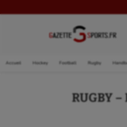
Rechercher :
Accueil
Hockey
Football
Rugby
Handba
RUGBY – Fé