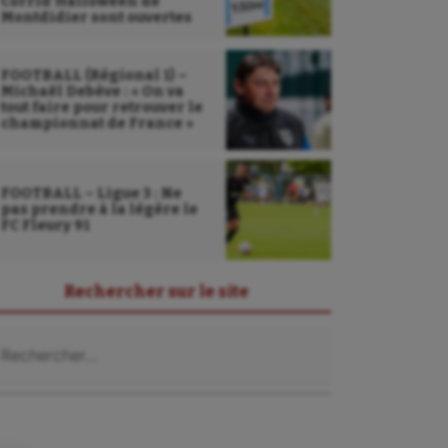
Corrid’Halloween de
Montdidier sont ouvertes
FOOTBALL (Régional 1) –
Michaël Debève : « On va
tout faire pour retrouver le
championnat de France »
FOOTBALL – Ligue 3 : Ne
pas prendre à la légère le
FC Fleury 91
Rechercher sur le site
Sarbacane
chercher :
Sauvetage sportif
Sport adapté
Sport handicap