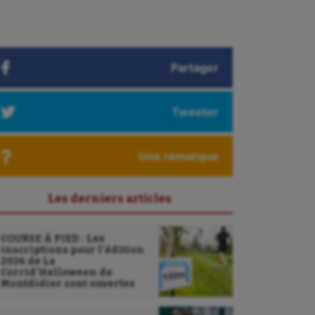
Partager
Tweeter
Une remarque
Les derniers articles
COURSE À PIED : Les
inscriptions pour l’édition
2026 de La
Corrid’Halloween de
Montdidier sont ouvertes