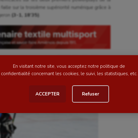
 faille sur la troisième supériorité numérique grâce à
se
Kayak-polo
rgeron
(3-1, 18’35)
.
tation
Korfbal
lade
Longue paume
ime
Moto
ess
Natation
En visitant notre site, vous acceptez notre politique de
football
Natation artistique
confidentialité concernant les cookies, le suivi, les statistiques, etc.
ball américain
Omnisports
ACCEPTER
Refuser
al
Outdoor
Paddle
astique
Parkour
astique rythmique
Patinage artistique