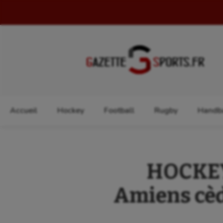
Rechercher :
Accueil
Hockey
Football
Rugby
Handba
HOCKEY
Amiens cèd