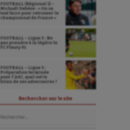
FOOTBALL (Régional 1) –
Michaël Debève : « On va
tout faire pour retrouver le
championnat de France »
FOOTBALL – Ligue 3 : Ne
pas prendre à la légère le
FC Fleury 91
FOOTBALL – Ligue 3 :
Préparation terminée
pour l’ASC, quel est le
bilan de ses adversaires ?
Rechercher sur le site
chercher :