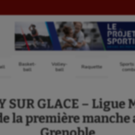
Basket-
Volley-
Sports
ll
Raquette
ball
ball
comb
 SUR GLACE – Ligue M
e la première manche a
Grenoble