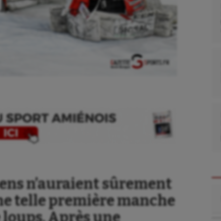
ens n’auraient sûrement
Re
ne telle première manche
 loups. Après une