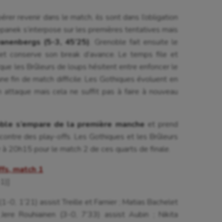
érer revenir dans le match, ils sont dans l’obligation
epanek s’interpose sur les premières tentatives mais
vanenbergs
(5-3, 45’25)
. Grenoble fait ensuite le
et conserve son break d’avance. Le temps file et
que les Brûleurs de loups hésitent entre enfoncer le
 une fin de match difficile. Les Gothiques évoluent en
 attaque mais cela ne suffit pas à faire à nouveau
ble s’empare de la première manche
et prend
ncontre des play-offs. Les Gothiques et les Brûleurs
 à 20h15 pour le match 2 de ces quarts de finale.
ffs, match 1
1)]
-0, 1’21) assist Treille et Farnier ; Matias Bachelet
 Jere Rouhiainen (3-0, 7’33) assist Aubin ; Nikita