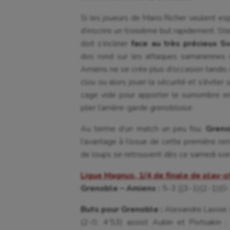
Si les joueurs de Mario Richer veulent esp
d’inscrire un troisième but rapidement. St
doit s’incliner
face au très précieux S
dos rond sur les attaques samariennes 
Amiens ne se crée plus d’occasion tandis 
clou ou alors jouer la sécurité et s’éviter
cage vide pour apporter le surnombre en
plier l’arrière-garde grenobloise.
Au terme d’un match un peu fou,
Greno
l’avantage à l’issue de cette première re
de loups se retrouvent dès ce samedi soir
Ligue Magnus, 1/4 de finale de play-o
Grenoble – Amiens :
5-3 [(3-1)(2-1)(0-
Buts pour Grenoble :
Alexandre Lavoie (1
(2-0, 4’53) assist Aubin et Pivtsakin ;