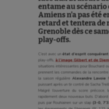
entame au scénario
Amiens n’a pas été 
retard et tentera de
Grenoble dès ce sam
play-offs.
C’est avec un
état d’esprit conquérant
play-offs,
à l’image Gilbert et de Dje
situations intéressantes pour Bouchard ou
prennent les commandes de la rencontre s
la saison régulière
Alexandre Lavoie
f
puissant après un tir contré de Sacha Trei
Malgré l’ouverture du score précoce, 
rapidement deux nouveaux buts. D’abord 
puis par Rouhiainen sur un slap
(3-0, 7’3
les équipements de Stepanek (9′, 12′). 