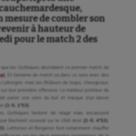
 cauchemardesque,
en mesure de combler son
 revenir à hauteur de
edi pour le match 2 des
que les Gothiques abordaient ce premier match de
mel
. Et l’entame de match va dans ce sens avec des
 Leborgne, mais les Brûleurs de loups, chirurgicaux,
ur leur première offensive. Le meilleur pointeur de
ait parler son sens du but et marque d’un lancer
lle
(1-0, 1’53)
.
les Gothiques tentent de réagir mais encaissent
par Bachelet esseulé sur le côté droit
(2-0, 4’53)
.
3)
. Lehtonen et Bergeron font notamment chauffer
Inefficaces sur les deux premiers powerplays de la