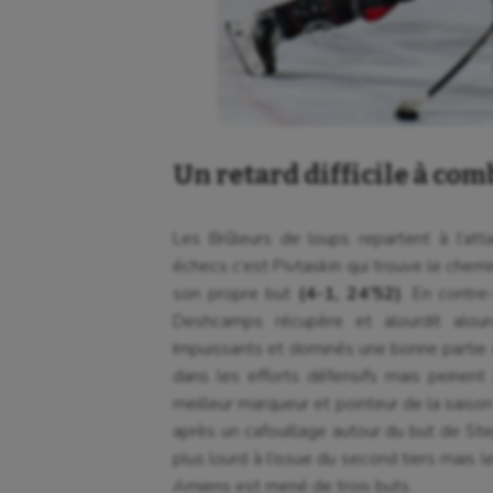
Cheerleading
Halté
Course à pied
Hand
Crossfit
Hipp
Cyclisme
Jeux
Un retard difficile à com
Les Brûleurs de loups repartent à l’att
échecs c’est Pivtaskin qui trouve le chemi
son propre but
(4-1, 24’52)
. En contre
Deshcamps récupère et alourdit alour
Impuissants et dominés une bonne partie 
dans les efforts défensifs mais peinent
meilleur marqueur et pointeur de la saiso
après un cafouillage autour du but de S
plus lourd à l’issue du second tiers mais 
Amiens est mené de trois buts.