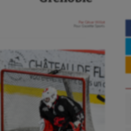
Par
César Willot
Pour
Gazette Sports