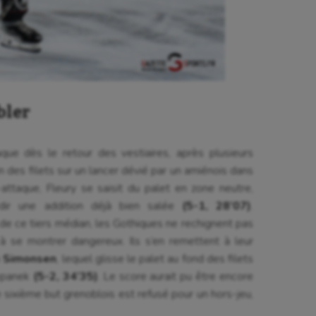
rophilie
Pétanque
isport
Plongée
isme
Randonnée / Marche
 Olympiques et Paralympiques
Roller-derby
bler
aque dès le retour des vestiaires, après plusieurs
n des filets sur un lancer dévié par un amiénois dans
-attaque, Fleury se saisit du palet en zone neutre,
dir une addition déjà bien salée
(5-1, 28’07)
.
de ce tiers médian, les Gothiques ne rechignent pas
 à se montrer dangereux. Ils s’en remettent à leur
n
Simonsen
, lequel glisse le palet au fond des filets
tepanek
(5-2, 34’35)
. Le score aurait pu être encore
le sixième but grenoblois est refusé pour un hors-jeu,