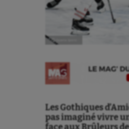
Ⓒ Gazette Sports
Les Gothiques d’Ami
pas imaginé vivre u
face aux Brûleurs de