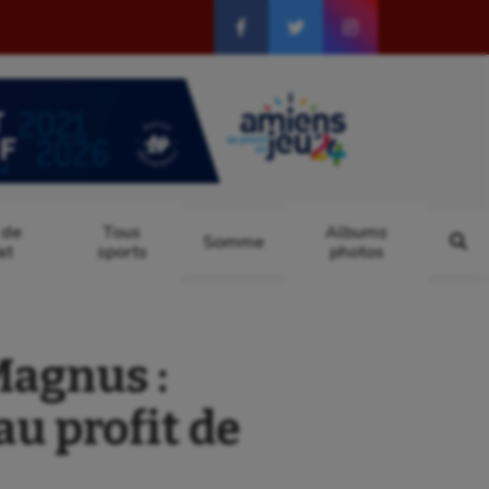
 de
Tous
Albums
Somme
at
sports
photos
agnus :
u profit de