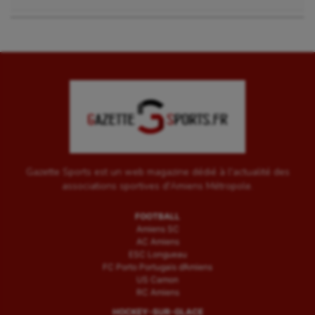
Gazette Sports est un web magazine dédié à l'actualité des
associations sportives d'Amiens Métropole.
FOOTBALL
Amiens SC
AC Amiens
ESC Longueau
FC Porto Portugais d’Amiens
US Camon
RC Amiens
HOCKEY-SUR-GLACE