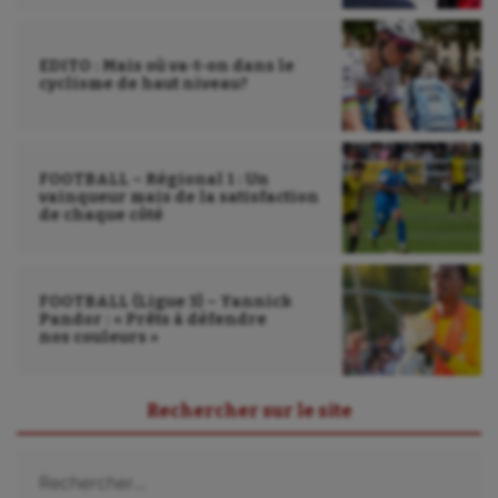
Tir
Tir à l'arc
EDITO : Mais où va-t-on dans le
cyclisme de haut niveau?
Triathlon
Ultimate frisbee
FOOTBALL – Régional 1 : Un
UNSS
vainqueur mais de la satisfaction
de chaque côté
Voile
Wakeboard
FOOTBALL (Ligue 3) – Yannick
Water-polo
Pandor : « Prêts à défendre
nos couleurs »
Rechercher sur le site
Rechercher :