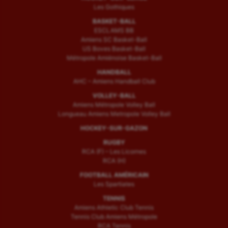
Les Gothiques
BASKET-BALL
ESCLAMS BB
Amiens SC Basket-Ball
US Boves Basket-Ball
Métropole Amiénoise Basket-Ball
HANDBALL
AHC – Amiens Handball Club
VOLLEY-BALL
Amiens Métropole Volley Ball
Longueau Amiens Metropole Volley Ball
HOCKEY-SUR-GAZON
RUGBY
RCA (F) – Les Licornes
RCA (H)
FOOTBALL AMÉRICAIN
Les Spartiates
TENNIS
Amiens Athletic Club Tennis
Tennis Club Amiens Métropole
RCA Tennis