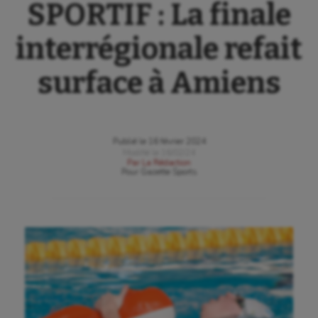
SPORTIF : La finale
interrégionale refait
surface à Amiens
Publié le
16 février 2024
Modifié le
16/02/24
Par
La Rédaction
Pour
Gazette Sports