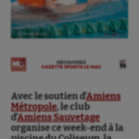
Ⓒ Gazette Sports
Avec le soutien d’
Amiens
Métropole
, le club
d’
Amiens Sauvetage
organise ce week-end à la
piscine du Coliseum, la