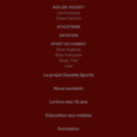
ROLLER-HOCKEY
Les Ecureuils
Green Falcons
ATHLÉTISME
NATATION
SPORT DE COMBAT
Boxe Anglaise
Boxe Française
Muay Thaï
Judo
Le projet Gazette Sports
Nous soutenir
Le livre des 10 ans
Education aux médias
Formation