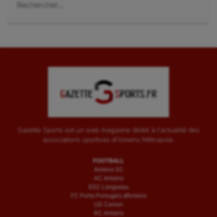
Wakeboard
Water-polo
Gazette Sports est un web magazine dédié à l'actualité des
associations sportives d'Amiens Métropole.
FOOTBALL
Amiens SC
AC Amiens
ESC Longueau
FC Porto Portugais d’Amiens
US Camon
RC Amiens