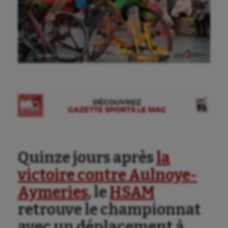
Ⓒ Gazette Sports
Quinze jours après
la
victoire contre Aulnoye-
Aymeries
, le
HSAM
Aéronautique
retrouve le championnat
avec un déplacement à
Athlétisme