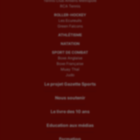
Tennis Club Amiens Métropole
RCA Tennis
ROLLER-HOCKEY
Les Ecureuils
Green Falcons
ATHLÉTISME
NATATION
SPORT DE COMBAT
Boxe Anglaise
Boxe Française
Muay Thaï
Judo
Le projet Gazette Sports
Nous soutenir
Le livre des 10 ans
Education aux médias
Formation