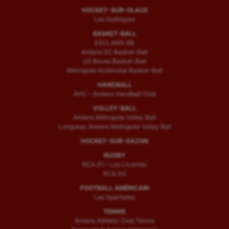
HOCKEY-SUR-GLACE
Les Gothiques
BASKET-BALL
ESCLAMS BB
Amiens SC Basket-Ball
US Boves Basket-Ball
Métropole Amiénoise Basket-Ball
HANDBALL
AHC – Amiens Handball Club
VOLLEY-BALL
Amiens Métropole Volley Ball
Longueau Amiens Metropole Volley Ball
HOCKEY-SUR-GAZON
RUGBY
RCA (F) – Les Licornes
RCA (H)
FOOTBALL AMÉRICAIN
Les Spartiates
TENNIS
Amiens Athletic Club Tennis