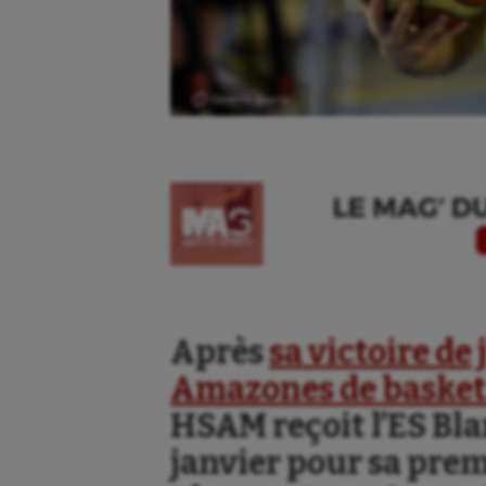
Ⓒ Gazette Sports
Après
sa victoire de 
Amazones de basket 
HSAM reçoit l’ES Bl
Aéronautique
Dan
janvier pour sa prem
Athlétisme
Equi