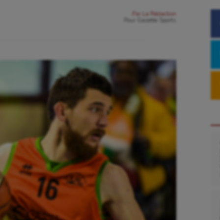
Par
La Rédaction
Pour
Gazette Sports