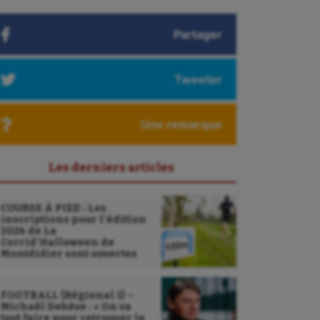
Partager
Tweeter
Une remarque
Les derniers articles
COURSE À PIED : Les
inscriptions pour l’édition
2026 de La
Corrid’Halloween de
Montdidier sont ouvertes
FOOTBALL (Régional 1) –
Michaël Debève : « On va
tout faire pour retrouver le