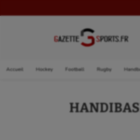
Rechercher :
Accueil
Hockey
Football
Rugby
Handba
HANDIBASKE