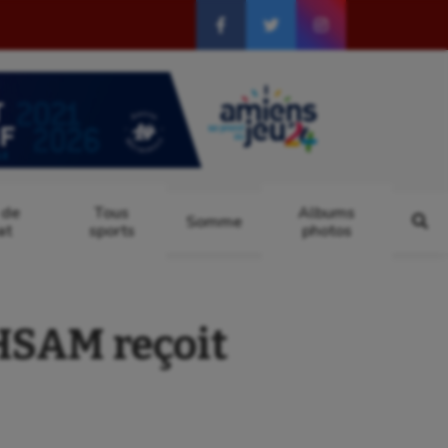
 de
Tous
Albums
Somme
at
sports
photos
HSAM reçoit