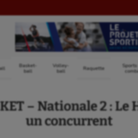
Basket-
Volley-
Sports
ll
Raquette
ball
ball
comb
T – Nationale 2 : Le 
un concurrent