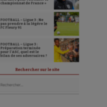
championnat de France »
FOOTBALL – Ligue 3 : Ne
pas prendre à la légère le
FC Fleury 91
FOOTBALL – Ligue 3 :
Préparation terminée
pour l’ASC, quel est le
bilan de ses adversaires ?
Rechercher sur le site
chercher :
Sarbacane
Sauvetage sportif