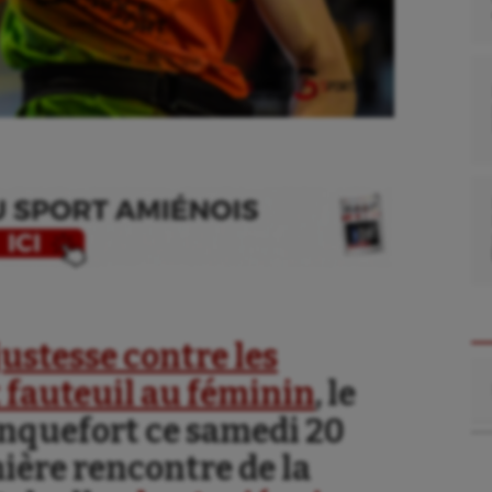
justesse contre les
Re
fauteuil au féminin
, le
anquefort ce samedi 20
se
Kayak-polo
ière rencontre de la
tation
Korfbal