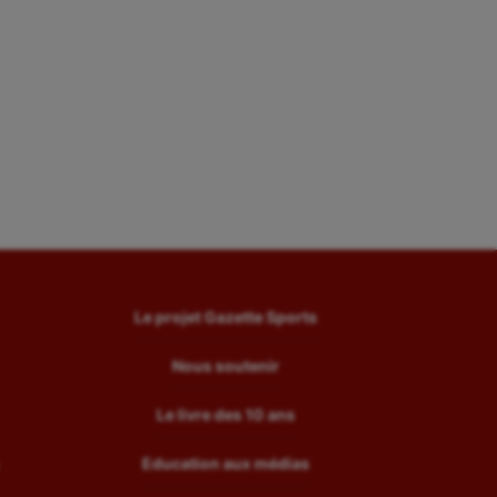
Le projet Gazette Sports
Nous soutenir
Le livre des 10 ans
Education aux médias