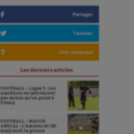
Partager
Tweeter
Une remarque
Les derniers articles
FOOTBALL – Ligue 3 : Les
Amiénois ne méritaient
pas mieux qu’un point à
Fleury
FOOTBALL – MATCH
AMICAL : L’Amiens SC (B)
avait sorti la grosse