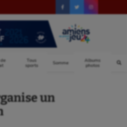
 de
Tous
Albums
Somme
at
sports
photos
rganise un
n