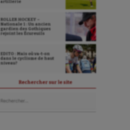
artillerie
ROLLER HOCKEY –
Nationale 1 : Un ancien
gardien des Gothiques
rejoint les Écureuils
EDITO : Mais où va-t-on
dans le cyclisme de haut
niveau?
Rechercher sur le site
chercher :