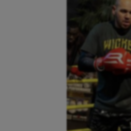
Course à pied
Hand
Crossfit
Hipp
Cyclisme
Jeux