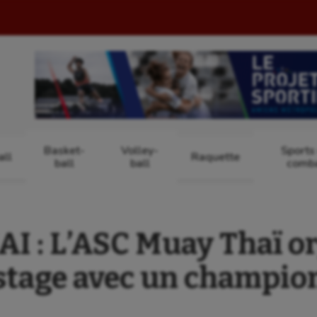
Basket-
Volley-
Sports
ll
Raquette
ball
ball
comb
 : L’ASC Muay Thaï o
stage avec un champio