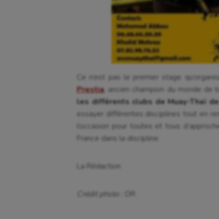
Ce n’est pas le premier stage qu’organ
Prestia
, ancien champion du monde de bo
les différents clubs de Muay-Thaï de 
essayer différentes disciplines tout en r
l’occasion pour toutes et tous d’approc
France dans la discipline.
La Rédaction
Crédit photo :
DR