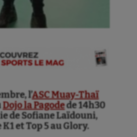
mbre, l’
ASC Muay-Thaï
u
Dojo la Pagode
de 14h30
e de Sofiane Laïdouni,
1 et Top 5 au Glory.
se
Kayak-polo