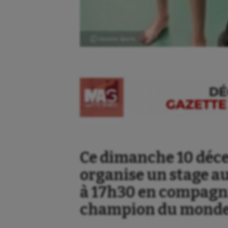
Ⓒ Gazette Sports
Ce dimanche 10 déce
organise un stage a
à 17h30 en compagni
champion du monde K
Aéronautique
Dan