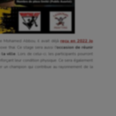
ise Mohamed Abbou, il avait déjà
reçu en 2022 Jo
xe thaï. Ce stage sera aussi l
‘occasion de réunir
la ville
. Lors de celui-ci, les participants pourront
enforçant leur condition physique. Ce sera également
her un champion qui contribue au rayonnement de la