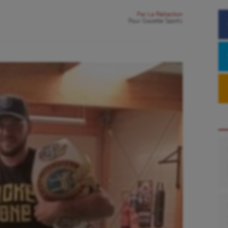
Par
La Rédaction
Pour
Gazette Sports