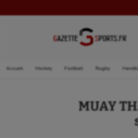
Rechercher :
Accueil
Hockey
Football
Rugby
Handba
MUAY THAI