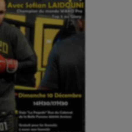
isport
Plongée
isme
Randonnée / Marche
 Olympiques et Paralympiques
Roller-derby