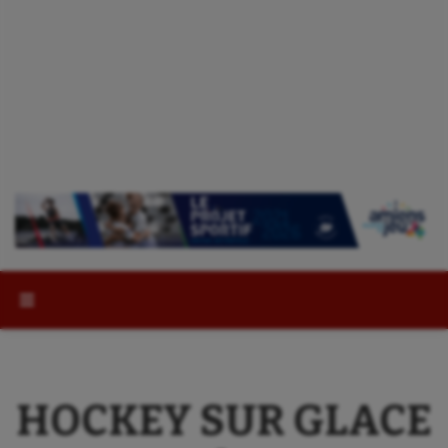
Rechercher :
HOCKEY SUR GLACE