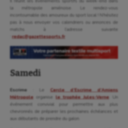
Il réunit les événements sportifs du week-end dans
la métropole amiénoise. Le rendez-vous
incontournable des amoureux du sport local ! N’hésitez
pas à nous envoyer vos calendriers ou annonces de
matchs à l’adresse suivante
:
redac@gazettesports.fr
Samedi
Aéronautique
Athlétisme
Escrime
: Le
Cercle d’Escrime d’Amiens
Auto
Métropole
organise
le trophée Jules-Verne
. Un
événement convivial pour permettre aux plus
Aviron
chevronnés de préparer les prochaines échéances et
Balle à la main
aux débutants de prendre du galon.