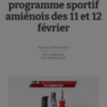
programme sportif
amiénois des 11 et 12
février
Publié le
10 février 2023
Modifié le
10/02/23
Par
La Rédaction
Pour
Gazette Sports