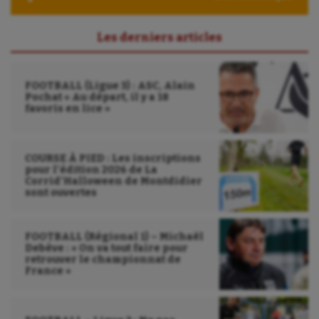
Sport-entreprise
Sport-santé
Les derniers articles
Tir
FOOTBALL (Ligue 3) : ASC, Alain
Tir à l'arc
Pochat « Au départ, il y a 18
favoris en lice »
Triathlon
Ultimate frisbee
COURSE À PIED : Les inscriptions
pour l’édition 2026 de La
UNSS
Corrid’Halloween de Montdidier
sont ouvertes
Voile
Wakeboard
FOOTBALL (Régional 1) – Michaël
Debève : « On va tout faire pour
retrouver le championnat de
Water-polo
France »