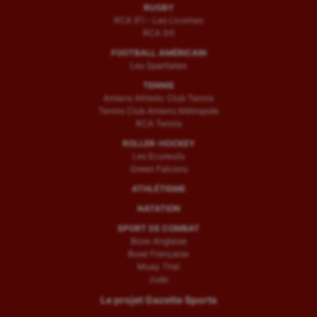
RUGBY
RCA (F) – Les Licornes
RCA (H)
FOOTBALL AMÉRICAIN
Les Spartiates
TENNIS
Amiens Athletic Club Tennis
Tennis Club Amiens Métropole
RCA Tennis
ROLLER-HOCKEY
Les Ecureuils
Green Falcons
ATHLÉTISME
NATATION
SPORT DE COMBAT
Boxe Anglaise
Boxe Française
Muay Thaï
Judo
Le projet Gazette Sports