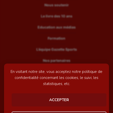
Nous soutenir
Le livre des 10 ans
Education aux médias
Formation
L’équipe Gazette Sports
Nos partenaires
En visitant notre site, vous acceptez notre politique de
Recrutement
confidentialité concernant les cookies, le suivi, les
Mentions légales
statistiques, etc.
Contactez-nous
ACCEPTER