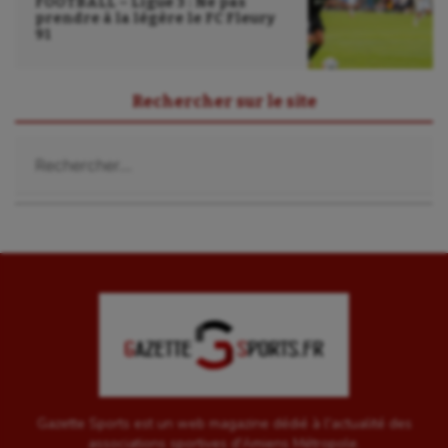
FOOTBALL – Ligue 3 : Ne pas
prendre à la légère le FC Fleury
91
Rechercher sur le site
Rechercher :
Gazette Sports est un web magazine dédié à l'actualité des
associations sportives d'Amiens Métropole.