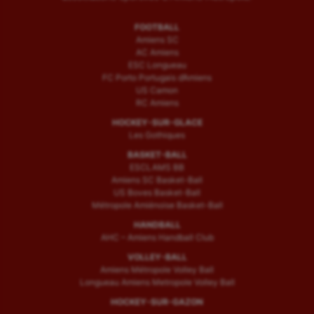
FOOTBALL
Amiens SC
AC Amiens
ESC Longueau
FC Porto Portugais d’Amiens
US Camon
RC Amiens
HOCKEY-SUR-GLACE
Les Gothiques
BASKET-BALL
ESCLAMS BB
Amiens SC Basket-Ball
US Boves Basket-Ball
Métropole Amiénoise Basket-Ball
HANDBALL
AHC – Amiens Handball Club
VOLLEY-BALL
Amiens Métropole Volley Ball
Longueau Amiens Metropole Volley Ball
HOCKEY-SUR-GAZON