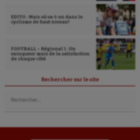
EDITO : Mais où va-t-on dans le
cyclisme de haut niveau?
FOOTBALL – Régional 1 : Un
vainqueur mais de la satisfaction
de chaque côté
Rechercher sur le site
Rechercher :