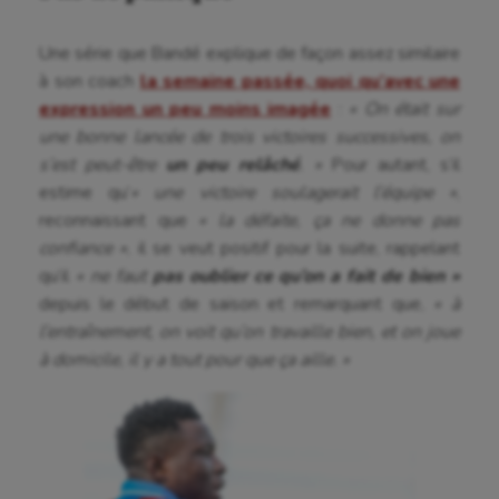
Une série que Bandé explique de façon assez similaire
à son coach
la semaine passée, quoi qu’avec une
expression un peu moins imagée
:
« On était sur
une bonne lancée de trois victoires successives, on
s’est peut-être
un peu relâché
. »
Pour autant, s’il
estime qu’
« une victoire soulagerait l’équipe »
,
reconnaissant que
« la défaite, ça ne donne pas
confiance »
, il se veut positif pour la suite, rappelant
qu’il
« ne faut
pas oublier ce qu’on a fait de bien »
depuis le début de saison et remarquant que,
« à
l’entraînement, on voit qu’on travaille bien, et on joue
à domicile, il y a tout pour que ça aille. »