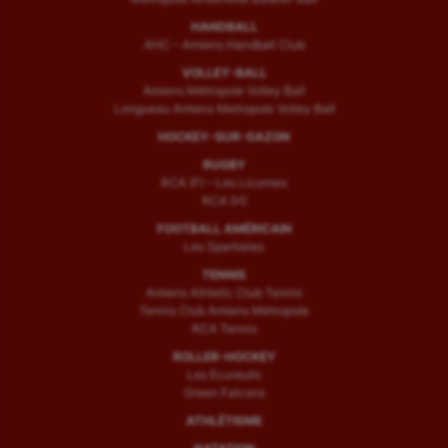
HANDBALL
AHC – Amiens Handball Club
VOLLEY-BALL
Amiens Métropole Volley Ball
Longueau Amiens Metropole Volley Ball
HOCKEY-SUR-GAZON
RUGBY
RCA (F) – Les Licornes
RCA (H)
FOOTBALL AMÉRICAIN
Les Spartiates
TENNIS
Amiens Athletic Club Tennis
Tennis Club Amiens Métropole
RCA Tennis
ROLLER-HOCKEY
Les Ecureuils
Green Falcons
ATHLÉTISME