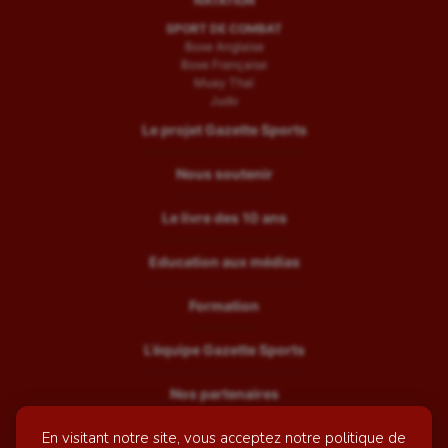
NATATION
SPORT DE COMBAT
Boxe Anglaise
Boxe Française
Muay Thaï
Judo
Le projet Gazette Sports
Nous soutenir
Le livre des 10 ans
Education aux médias
Formation
L’équipe Gazette Sports
Nos partenaires
En visitant notre site, vous acceptez notre politique de
Recrutement