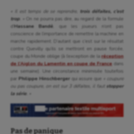
« Il est temps de se reprendre,
trois défaites, c’est
trop
. »
On ne pourra pas dire, au regard de la formule
d’
Hassane Bandé
, que les joueurs n’ont pas
conscience de l’importance de remettre la machine en
marche rapidement. D’autant que c’est sur le résultat
contre Quevilly qu’ils se mettront en pause forcée,
coupe du Monde oblige (à l’exception de la
réception
de l’Aiglon du Lamentin en coupe de France
dans
une semaine). Une circonstance minimisée toutefois
par
Philippe Hinschberger
qui assure que
« coupure
ou pas coupure, on est sur 3 défaites, il faut
stopper
la série
. »
Pas de panique