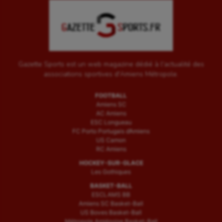
Gazette Sports est un web magazine dédié à l'actualité des
associations sportives d'Amiens Métropole.
FOOTBALL
Amiens SC
AC Amiens
ESC Longueau
FC Porto Portugais d’Amiens
US Camon
RC Amiens
HOCKEY-SUR-GLACE
Les Gothiques
BASKET-BALL
ESCLAMS BB
Amiens SC Basket-Ball
US Boves Basket-Ball
Métropole Amiénoise Basket-Ball