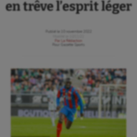
en trêve l’esprit léger
Publié le
10 novembre 2022
Modifié le
10/11/22
Par
La Rédaction
Pour
Gazette Sports