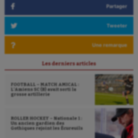
Partager
Tweeter
Une remarque
Les derniers articles
FOOTBALL – MATCH AMICAL :
L’Amiens SC (B) avait sorti la
grosse artillerie
ROLLER HOCKEY – Nationale 1 :
Un ancien gardien des
Gothiques rejoint les Écureuils