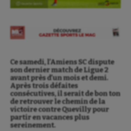
Ⓒ Gazette Sports
Ce samedi, l’Amiens SC dispute
son dernier match de Ligue 2
avant près d’un mois et demi.
Après trois défaites
consécutives, il serait de bon ton
de retrouver le chemin de la
victoire contre Quevilly pour
partir en vacances plus
sereinement.