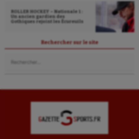
ROLLER HOCKEY – Nationale 1 :
Un ancien gardien des
Gothiques rejoint les Écureuils
Rechercher sur le site
Rechercher :