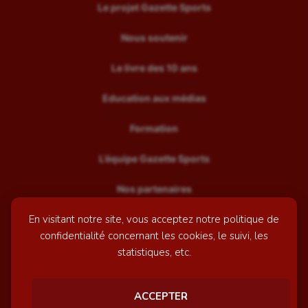
Le projet Gazette Sports
Nous soutenir
Le livre des 10 ans
Education aux médias
Formation
L’équipe Gazette Sports
Nos partenaires
En visitant notre site, vous acceptez notre politique de
Recrutement
confidentialité concernant les cookies, le suivi, les
Mentions légales
statistiques, etc.
Contactez-nous
ACCEPTER