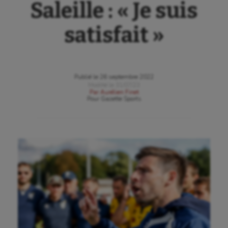
Saleille : « Je suis
satisfait »
Publié le
26 septembre 2022
Modifié le
31/07/23
Par
Aurélien Finet
Pour
Gazette Sports