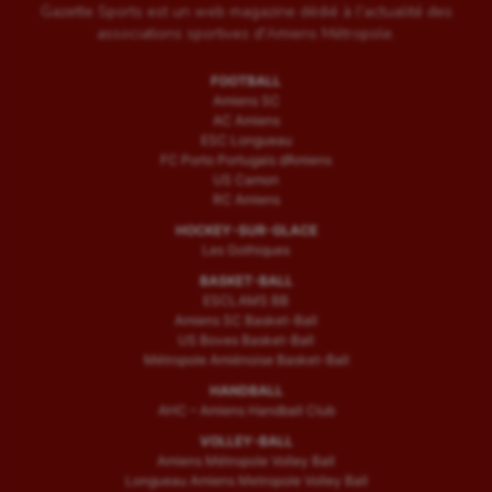
Gazette Sports est un web magazine dédié à l'actualité des
associations sportives d'Amiens Métropole.
FOOTBALL
Amiens SC
AC Amiens
ESC Longueau
FC Porto Portugais d’Amiens
US Camon
RC Amiens
HOCKEY-SUR-GLACE
Les Gothiques
BASKET-BALL
ESCLAMS BB
Amiens SC Basket-Ball
US Boves Basket-Ball
Métropole Amiénoise Basket-Ball
HANDBALL
AHC – Amiens Handball Club
VOLLEY-BALL
Amiens Métropole Volley Ball
Longueau Amiens Metropole Volley Ball