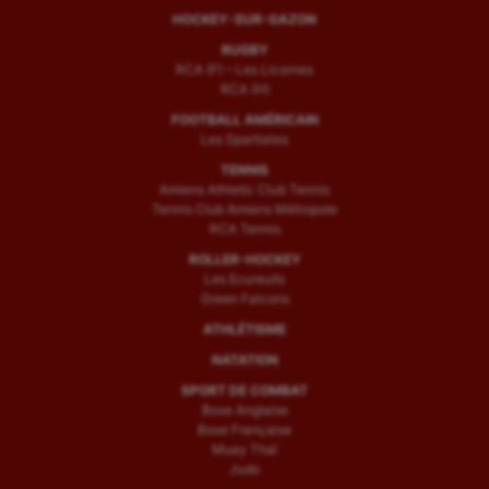
HOCKEY-SUR-GAZON
RUGBY
RCA (F) – Les Licornes
RCA (H)
FOOTBALL AMÉRICAIN
Les Spartiates
TENNIS
Amiens Athletic Club Tennis
Tennis Club Amiens Métropole
RCA Tennis
ROLLER-HOCKEY
Les Ecureuils
Green Falcons
ATHLÉTISME
NATATION
SPORT DE COMBAT
Boxe Anglaise
Boxe Française
Muay Thaï
Judo