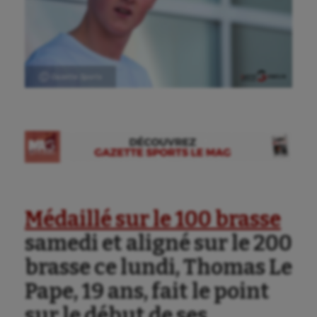
Ⓒ Gazette Sports
Médaillé sur le 100 brasse
samedi et aligné sur le 200
brasse ce lundi, Thomas Le
Pape, 19 ans, fait le point
sur le début de ses