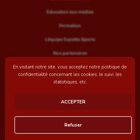
Education aux médias
Formation
L’équipe Gazette Sports
Nos partenaires
En visitant notre site, vous acceptez notre politique de
Recrutement
confidentialité concernant les cookies, le suivi, les
Mentions légales
statistiques, etc.
Contactez-nous
ACCEPTER
© GazetteSports - 2026 | Site internet réalisé par
l'agence
Refuser
Awelty
Personnaliser