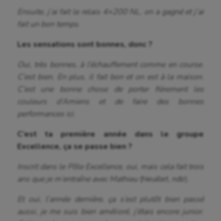
Ensuite, j’ai fait le relais 4×200 NL, on a gagné et j’ai
fait un bon temps.
Les sensations sont bonnes, donc ?
Oui, très bonnes, à l’échauffement comme en course.
C’est bien. En plus, il fait bon et on est à la maison.
C’est une bonne chose de porter fièrement les
couleurs d’Amiens et de faire des bonnes
performances ici.
C’est ta première année dans le groupe
Excellence, ça se passe bien ?
Inscrit dans le Pôle Excellence, oui, mais cela fait trois
ans que je m’entraîne avec Mathieu
(Neuillet, ndlr)
.
Et oui, l’année dernière, ça s’est plutôt bien passé
aussi, je me suis bien amélioré, j’étais encore junior.