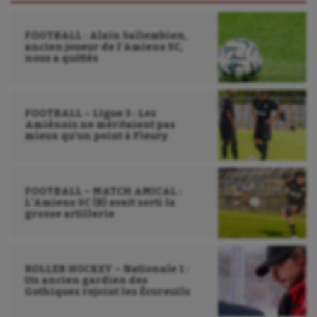
FOOTBALL : Alain Sallembien,
ancien joueur de l’Amiens SC,
nous a quittés
FOOTBALL – Ligue 3 : Les
Amiénois ne méritaient pas
mieux qu’un point à Fleury
FOOTBALL – MATCH AMICAL :
L’Amiens SC (B) avait sorti la
grosse artillerie
ROLLER HOCKEY – Nationale 1 :
Un ancien gardien des
Gothiques rejoint les Écureuils