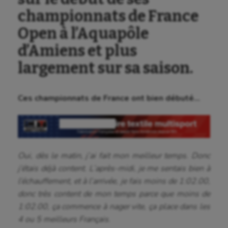
championnats de France
Open à l’Aquapôle
d’Amiens et plus
largement sur sa saison.
Ces championnats de France ont bien débuté…
Oui, dès le matin, j’ai fait mon meilleur temps. Donc
j’étais déjà content. L’après-midi, je me sentais bien à
l’échauffement, et à l’arrivée, je fais moins de 1:02.00,
donc très content de mon temps parce que moins de
1:02.00, ça commence à nager vite, ça place dans les
4 ou 5 meilleurs Français.