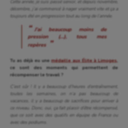
Cette année, je suis passé senior, et depuis novembre,
décembre, j’ai commencé à nager vraiment vite et ça a
toujours été en progression tout au long de l’année.
J’ai beaucoup moins de
pression (…), tous mes
repères
Tu as déjà eu une
médaille aux Élite à Limoges
,
Aéronautique
ce sont des moments qui permettent de
Athlétisme
récompenser le travail ?
Auto
C’est sûr ! Il y a beaucoup d’heures d’entraînement,
toutes les semaines, on n’a pas beaucoup de
Aviron
vacances, il y a beaucoup de sacrifices pour arriver à
ce niveau. Donc, oui, ça fait plaisir d’être récompensé,
Balle à la main
que ce soit avec des qualifs en équipe de France ou
Ballon au poing
avec des podiums.