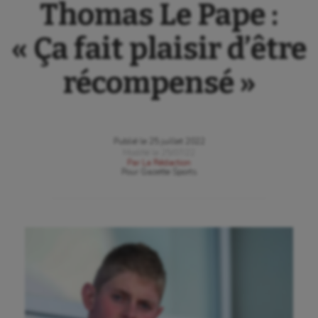
Thomas Le Pape :
« Ça fait plaisir d’être
récompensé »
Publié le
25 juillet 2022
Modifié le
25/07/22
Par
La Rédaction
Pour
Gazette Sports