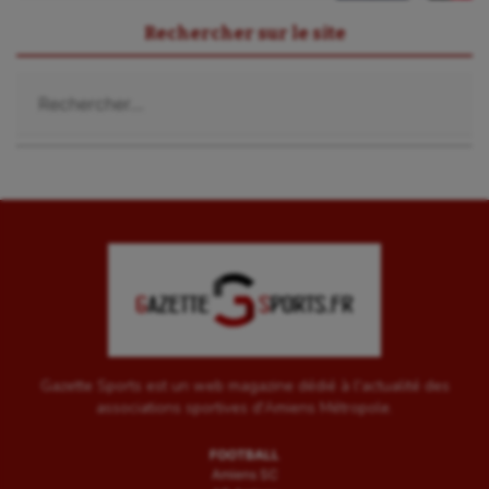
Rechercher sur le site
Rechercher :
Gazette Sports est un web magazine dédié à l'actualité des
associations sportives d'Amiens Métropole.
FOOTBALL
Amiens SC