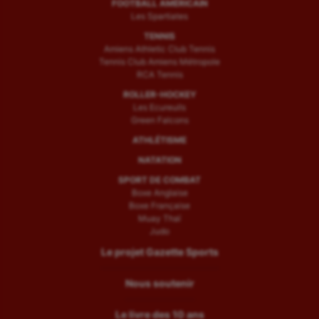
FOOTBALL AMÉRICAIN
Les Spartiates
TENNIS
Amiens Athletic Club Tennis
Tennis Club Amiens Métropole
RCA Tennis
ROLLER-HOCKEY
Les Ecureuils
Green Falcons
ATHLÉTISME
NATATION
SPORT DE COMBAT
Boxe Anglaise
Boxe Française
Muay Thaï
Judo
Le projet Gazette Sports
Nous soutenir
Le livre des 10 ans