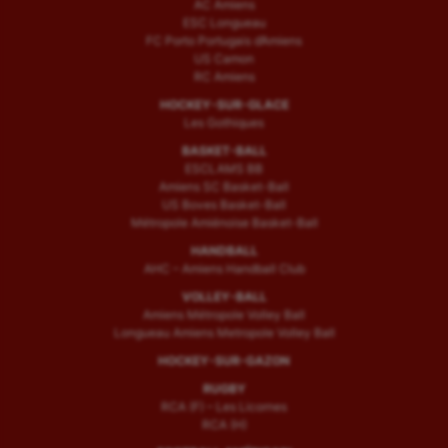
AC Amiens
ESC Longueau
FC Porto Portugais d’Amiens
US Camon
RC Amiens
HOCKEY-SUR-GLACE
Les Gothiques
BASKET-BALL
ESCLAMS BB
Amiens SC Basket-Ball
US Boves Basket-Ball
Métropole Amiénoise Basket-Ball
HANDBALL
AHC – Amiens Handball Club
VOLLEY-BALL
Amiens Métropole Volley Ball
Longueau Amiens Metropole Volley Ball
HOCKEY-SUR-GAZON
RUGBY
RCA (F) – Les Licornes
RCA (H)