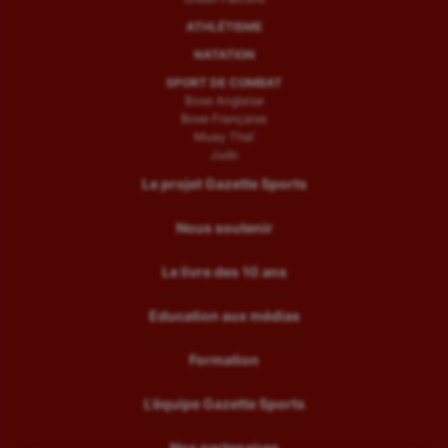
ATHLÉTISME
NATATION
SPORT DE COMBAT
Boxe Anglaise
Boxe Française
Muay Thaï
Judo
Le projet Gazette Sports
Nous soutenir
Le livre des 10 ans
Education aux médias
Formation
L’équipe Gazette Sports
Nos partenaires