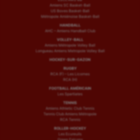
Amiens SC Basket-Ball
US Boves Basket-Ball
Métropole Amiénoise Basket-Ball
HANDBALL
AHC – Amiens Handball Club
VOLLEY-BALL
Amiens Métropole Volley Ball
Longueau Amiens Metropole Volley Ball
HOCKEY-SUR-GAZON
RUGBY
RCA (F) – Les Licornes
RCA (H)
FOOTBALL AMÉRICAIN
Les Spartiates
TENNIS
Amiens Athletic Club Tennis
Tennis Club Amiens Métropole
RCA Tennis
ROLLER-HOCKEY
Les Ecureuils
Green Falcons