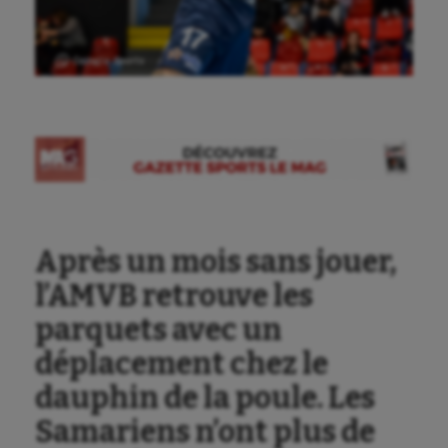
Ⓒ Gazette Sports
Après un mois sans jouer,
l’AMVB retrouve les
parquets avec un
déplacement chez le
Aéronautique
dauphin de la poule. Les
Athlétisme
Samariens n’ont plus de
Auto