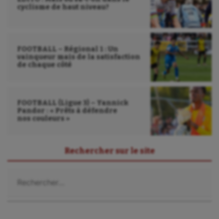
cyclisme de haut niveau?
Sport handicap
Sport santé
FOOTBALL – Régional 1 : Un
Sport-entreprise
vainqueur mais de la satisfaction
de chaque côté
Sport-santé
Tir
FOOTBALL (Ligue 3) – Yannick
Pandor : « Prêts à défendre
Tir à l'arc
nos couleurs »
Triathlon
Rechercher sur le site
Ultimate frisbee
Rechercher :
UNSS
Voile
Wakeboard