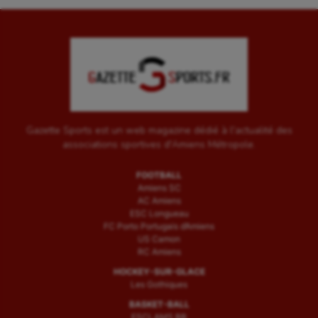
Water-polo
Gazette Sports est un web magazine dédié à l'actualité des
associations sportives d'Amiens Métropole.
FOOTBALL
Amiens SC
AC Amiens
ESC Longueau
FC Porto Portugais d’Amiens
US Camon
RC Amiens
HOCKEY-SUR-GLACE
Les Gothiques
BASKET-BALL
ESCLAMS BB