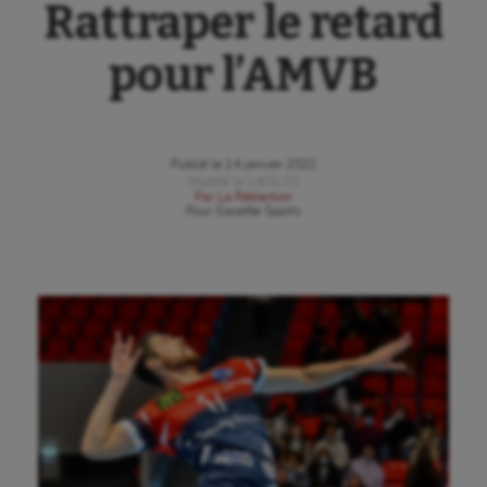
Rattraper le retard
pour l’AMVB
Publié le
14 janvier 2022
Modifié le
14/01/22
Par
La Rédaction
Pour
Gazette Sports