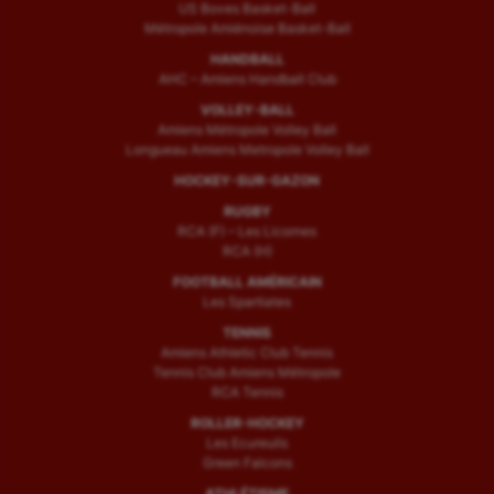
US Boves Basket-Ball
Métropole Amiénoise Basket-Ball
HANDBALL
AHC – Amiens Handball Club
VOLLEY-BALL
Amiens Métropole Volley Ball
Longueau Amiens Metropole Volley Ball
HOCKEY-SUR-GAZON
RUGBY
RCA (F) – Les Licornes
RCA (H)
FOOTBALL AMÉRICAIN
Les Spartiates
TENNIS
Amiens Athletic Club Tennis
Tennis Club Amiens Métropole
RCA Tennis
ROLLER-HOCKEY
Les Ecureuils
Green Falcons
ATHLÉTISME