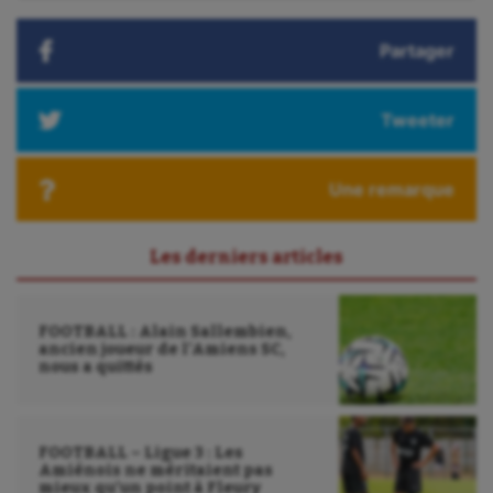
:
Plongée
Partager
Randonnée / Marche
Roller-derby
Tweeter
Sarbacane
Sauvetage sportif
Une remarque
Sport adapté
Les derniers articles
Sport handicap
Sport santé
FOOTBALL : Alain Sallembien,
ancien joueur de l’Amiens SC,
Sport-entreprise
nous a quittés
Sport-santé
Tir
FOOTBALL – Ligue 3 : Les
Amiénois ne méritaient pas
mieux qu’un point à Fleury