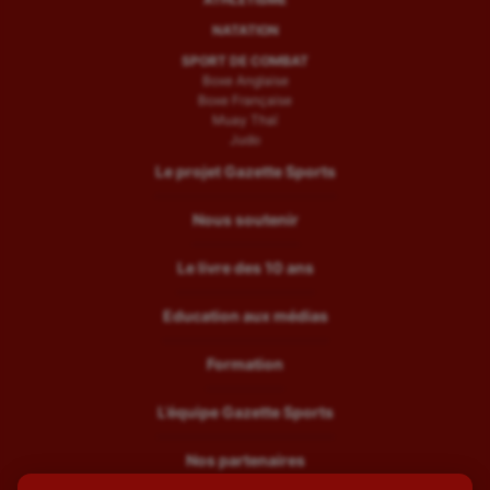
NATATION
SPORT DE COMBAT
Boxe Anglaise
Boxe Française
Muay Thaï
Judo
Le projet Gazette Sports
Nous soutenir
Le livre des 10 ans
Education aux médias
Formation
L’équipe Gazette Sports
Nos partenaires