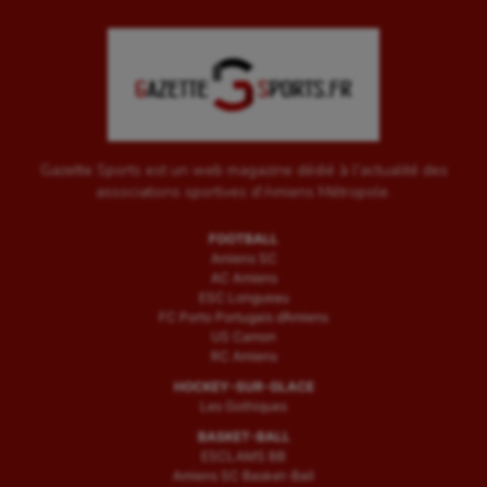
Gazette Sports est un web magazine dédié à l'actualité des
associations sportives d'Amiens Métropole.
FOOTBALL
Amiens SC
AC Amiens
ESC Longueau
FC Porto Portugais d’Amiens
US Camon
RC Amiens
HOCKEY-SUR-GLACE
Les Gothiques
BASKET-BALL
ESCLAMS BB
Amiens SC Basket-Ball