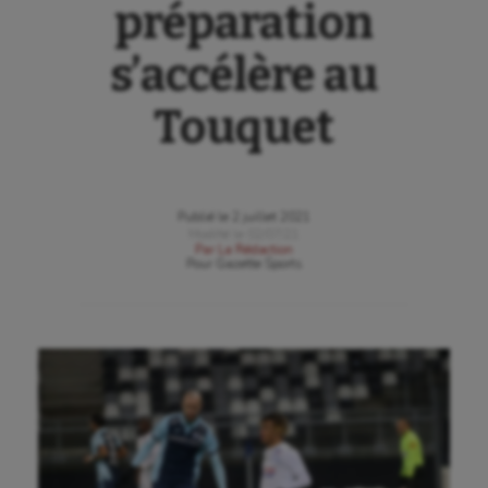
préparation
s’accélère au
Touquet
Publié le
2 juillet 2021
Modifié le
02/07/21
Par
La Rédaction
Pour
Gazette Sports