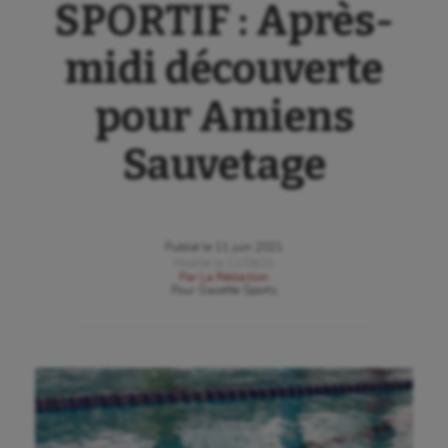
SPORTIF : Après-
midi découverte
pour Amiens
Sauvetage
Publié le
11 juin 2021
Modifié le
11/06/21
Par
La Rédaction
Pour
Gazette Sports