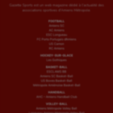
Gazette Sports est un web magazine dédié à l'actualité des
associations sportives d'Amiens Métropole.
FOOTBALL
Amiens SC
AC Amiens
ESC Longueau
FC Porto Portugais d’Amiens
US Camon
RC Amiens
HOCKEY-SUR-GLACE
Les Gothiques
BASKET-BALL
ESCLAMS BB
Amiens SC Basket-Ball
US Boves Basket-Ball
Métropole Amiénoise Basket-Ball
HANDBALL
AHC – Amiens Handball Club
VOLLEY-BALL
Amiens Métropole Volley Ball
Longueau Amiens Metropole Volley Ball