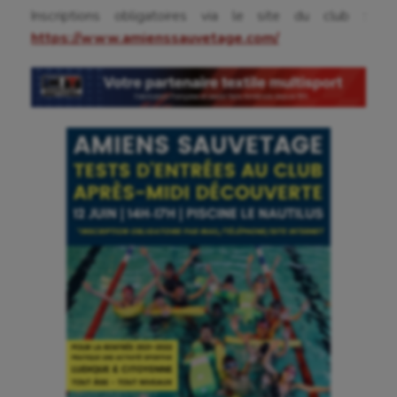
Inscriptions obligatoires via le site du club :
Ballon au poing
https://www.amienssauvetage.com/
Baseball
Billard
Boules lyonnaises
Canoë-kayak
Cerf Volant
Cheerleading
Course à pied
Crossfit
Cyclisme
Danse