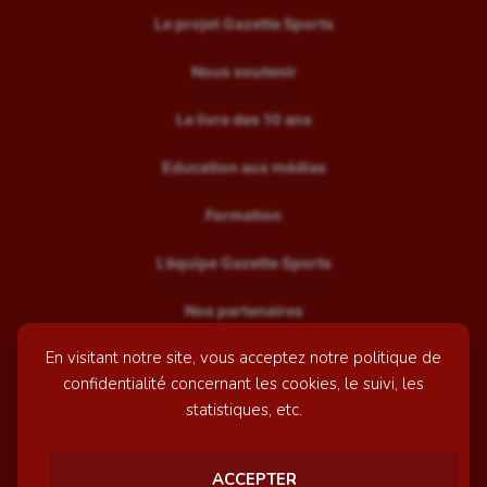
Le projet Gazette Sports
Nous soutenir
Le livre des 10 ans
Education aux médias
Formation
L’équipe Gazette Sports
Nos partenaires
En visitant notre site, vous acceptez notre politique de
Recrutement
confidentialité concernant les cookies, le suivi, les
Mentions légales
statistiques, etc.
Contactez-nous
ACCEPTER