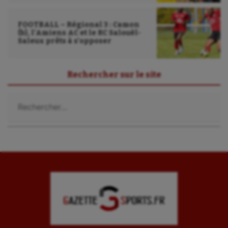
FOOTBALL – Régional 3 : Camon
(b), l’Amiens AC et le RC Salouël-
Saleux prêts à s’opposer
Rechercher sur le site
Rechercher :