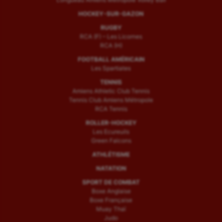
HOCKEY-SUR-GAZON
RUGBY
RCA (F) – Les Licornes
RCA (H)
FOOTBALL AMÉRICAIN
Les Spartiates
TENNIS
Amiens Athletic Club Tennis
Tennis Club Amiens Métropole
RCA Tennis
ROLLER-HOCKEY
Les Ecureuils
Green Falcons
ATHLÉTISME
NATATION
SPORT DE COMBAT
Boxe Anglaise
Boxe Française
Muay Thaï
Judo