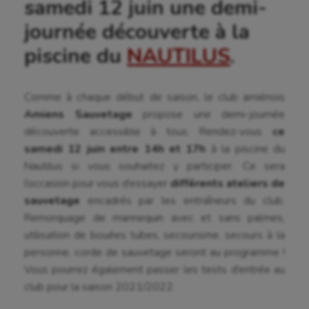
samedi 12 juin une demi-
journée découverte à la
piscine du
NAUTILUS
.
Comme à chaque début de saison, le club amiénois
Amiens Sauvetage
propose une demi-journée
découverte accessible à tous. Rendez-vous
ce
samedi 12 juin entre 14h et 17h
à la piscine du
Nautilus si vous souhaitez y participer. Ce sera
l’occasion pour vous d’essayer
différents ateliers de
Aéronautique
sauvetage
encadrés par les entraîneurs du club.
Remorquage de mannequin avec et sans palmes,
Athlétisme
utilisation de bouées tubes, secourisme, secours à la
Auto
personne, corde de sauvetage seront au programme !
Vous pourrez également passer les tests d’entrée au
Aviron
club pour la saison 2021/2022.
Balle à la main