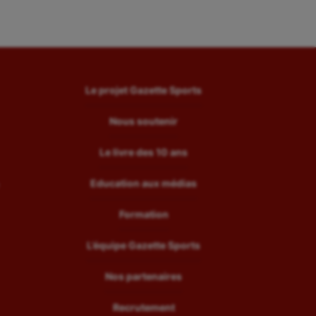
Le projet Gazette Sports
Nous soutenir
Le livre des 10 ans
Education aux médias
Formation
L’équipe Gazette Sports
Nos partenaires
Recrutement