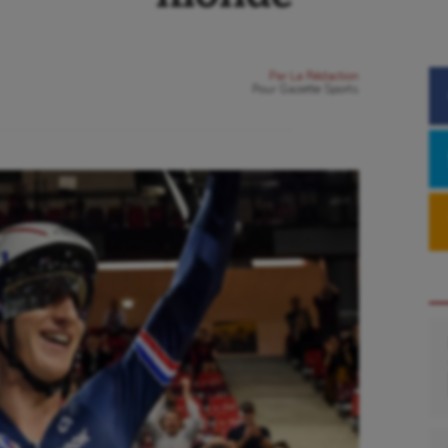
Par
La Rédaction
Pour
Gazette Sports