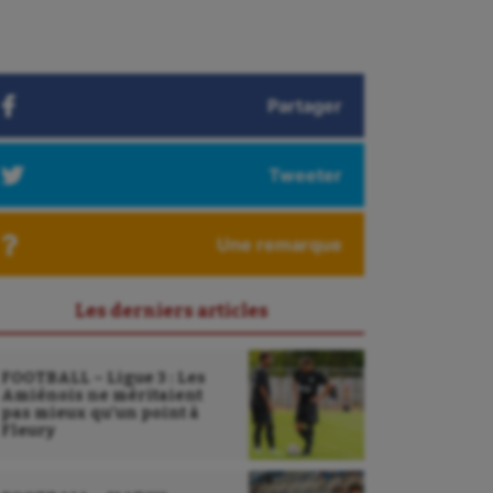
Partager
Tweeter
Une remarque
Les derniers articles
FOOTBALL – Ligue 3 : Les
Amiénois ne méritaient
pas mieux qu’un point à
Fleury