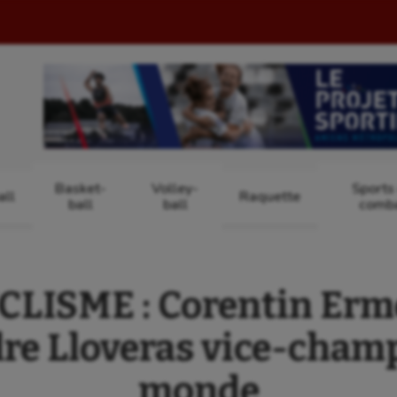
Basket-
Volley-
Sports
ll
Raquette
ball
ball
comb
LISME : Corentin Erme
re Lloveras vice-cham
monde