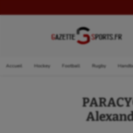
Rechercher :
Accueil
Hockey
Football
Rugby
Handba
PARACYC
Alexand