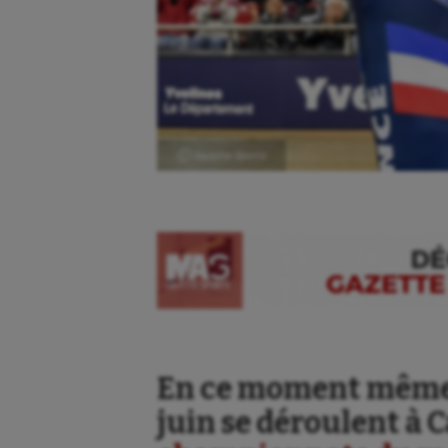
Ⓒ Gazette Sports
Aéronautique
Dan
Athlétisme
Equi
En ce moment même 
Auto
Esca
juin se déroulent à C
Aviron
Escr