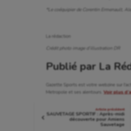
*Le coéquipier de Corentin Ermenault, Al
La rédaction
Crédit photo image d’illustration DR
Publié par La Ré
Gazette Sports est votre webzine sur l'ac
Metropole et ses alentours.
Voir plus d’
Navigation
Article précédent
SAUVETAGE SPORTIF : Après-midi
de
découverte pour Amiens
Article
Sauvetage
précédent
: