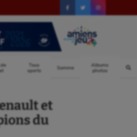
 de
Tous
Albums
Somme
at
sports
photos
nault et
pions du