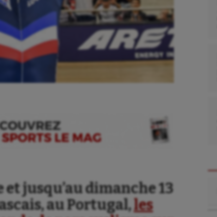
se
Kayak-polo
tation
Korfbal
Re
et jusqu’au dimanche 13
lade
Longue paume
ascais, au Portugal,
les
ime
Moto