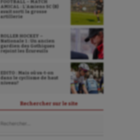
FOOTBALL – MATCH
AMICAL : L’Amiens SC (B)
avait sorti la grosse
artillerie
ROLLER HOCKEY –
Nationale 1 : Un ancien
gardien des Gothiques
rejoint les Écureuils
EDITO : Mais où va-t-on
dans le cyclisme de haut
niveau?
Sarbacane
Rechercher sur le site
Sauvetage sportif
chercher :
Sport adapté
Sport handicap