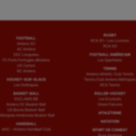
RUGBY
FOOTBALL
RCA (F) – Les Licornes
Amiens SC
RCA (H)
AC Amiens
ESC Longueau
FOOTBALL AMÉRICAIN
FC Porto Portugais d’Amiens
Les Spartiates
US Camon
TENNIS
RC Amiens
Amiens Athletic Club Tennis
HOCKEY-SUR-GLACE
Tennis Club Amiens Métropole
Les Gothiques
RCA Tennis
BASKET-BALL
ROLLER-HOCKEY
ESCLAMS BB
Les Ecureuils
Amiens SC Basket-Ball
Green Falcons
US Boves Basket-Ball
ATHLÉTISME
étropole Amiénoise Basket-Ball
NATATION
HANDBALL
AHC – Amiens Handball Club
SPORT DE COMBAT
Boxe Anglaise