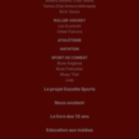
Amiens Athletic Club Tennis
Tennis Club Amiens Métropole
RCA Tennis
ROLLER-HOCKEY
Les Ecureuils
Green Falcons
ATHLÉTISME
NATATION
SPORT DE COMBAT
Boxe Anglaise
Boxe Française
Muay Thaï
Judo
Le projet Gazette Sports
Nous soutenir
Le livre des 10 ans
Education aux médias