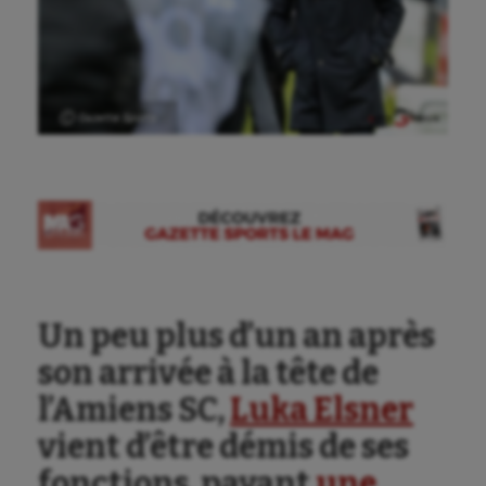
Ⓒ Gazette Sports
Un peu plus d’un an après
son arrivée à la tête de
l’Amiens SC,
Luka Elsner
vient d’être démis de ses
Aéronautique
fonctions, payant
une