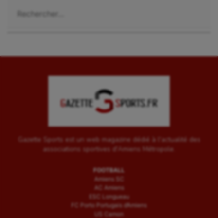
Voile
Rechercher :
Wakeboard
Water-polo
Gazette Sports est un web magazine dédié à l'actualité des
associations sportives d'Amiens Métropole.
FOOTBALL
Amiens SC
AC Amiens
ESC Longueau
FC Porto Portugais d’Amiens
US Camon