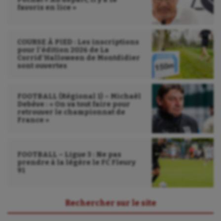
Sauvetage sportif
favoris en lice »
Sport adapté
COURSE À PIED : Les inscriptions
Sport handicap
pour l’édition 2026 de La
Corrid’Halloween de Montdidier
Sport santé
sont ouvertes
Sport-entreprise
FOOTBALL (Régional 1) – Michaël
Sport-santé
Debève : « On va tout faire pour
retrouver le championnat de
France »
Tir
Tir à l'arc
FOOTBALL – Ligue 3 : Ne pas
Triathlon
prendre à la légère le FC Fleury
91
Ultimate frisbee
UNSS
Rechercher sur le site