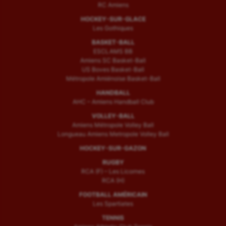
RC Amiens
HOCKEY-SUR-GLACE
Les Gothiques
BASKET-BALL
ESCLAMS BB
Amiens SC Basket-Ball
US Boves Basket-Ball
Métropole Amiénoise Basket-Ball
HANDBALL
AHC – Amiens Handball Club
VOLLEY-BALL
Amiens Métropole Volley Ball
Longueau Amiens Metropole Volley Ball
HOCKEY-SUR-GAZON
RUGBY
RCA (F) – Les Licornes
RCA (H)
FOOTBALL AMÉRICAIN
Les Spartiates
TENNIS