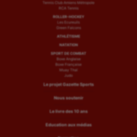
Tennis Club Amiens Métropole
RCA Tennis
ROLLER-HOCKEY
Les Ecureuils
Green Falcons
ATHLÉTISME
NATATION
SPORT DE COMBAT
Boxe Anglaise
Boxe Française
Muay Thaï
Judo
Le projet Gazette Sports
Nous soutenir
Le livre des 10 ans
Education aux médias