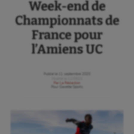
Week-end de
Championnats de
France pour
l’Amiens UC
Publié le
11 septembre 2020
Modifié le
11/09/20
Par
La Rédaction
Pour
Gazette Sports