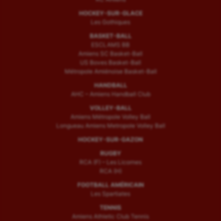
HOCKEY-SUR-GLACE
Les Gothiques
BASKET-BALL
ESCLAMS BB
Amiens SC Basket-Ball
US Boves Basket-Ball
Métropole Amiénoise Basket-Ball
HANDBALL
AHC – Amiens Handball Club
VOLLEY-BALL
Amiens Métropole Volley Ball
Longueau Amiens Metropole Volley Ball
HOCKEY-SUR-GAZON
RUGBY
RCA (F) – Les Licornes
RCA (H)
FOOTBALL AMÉRICAIN
Les Spartiates
TENNIS
Amiens Athletic Club Tennis