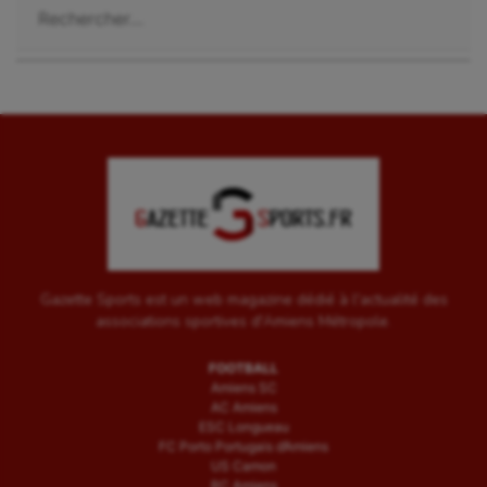
Gazette Sports est un web magazine dédié à l'actualité des
associations sportives d'Amiens Métropole.
FOOTBALL
Amiens SC
AC Amiens
ESC Longueau
FC Porto Portugais d’Amiens
US Camon
RC Amiens