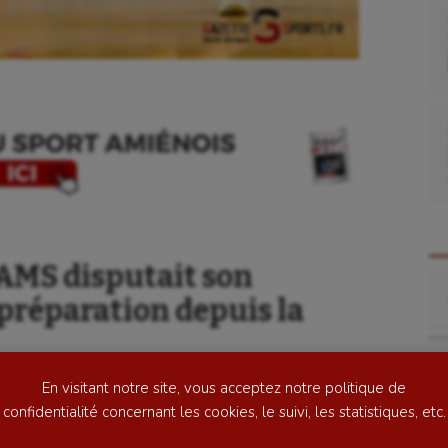
se
Kayak-polo
tation
Korfbal
LAMS disputait son
Re
lade
Longue paume
réparation depuis la
ime
Moto
ess
Natation
En visitant notre site, vous acceptez notre politique de
football
Natation artistique
ont sollicité suite à
l’annulation
de deux de leurs
confidentialité concernant les cookies, le suivi, les statistiques, etc.
. Un groupe de dix joueurs était présent pour cette
ball américain
Omnisports