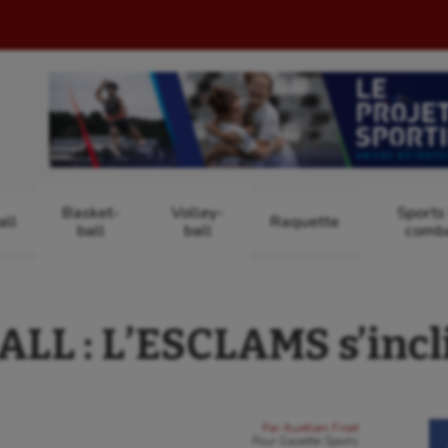
Basket-
Volley-
Sports
ll
Raquette
ball
ball
comb
LL : L’ESCLAMS s’incli
Par
Aurélien Finet
Pour
Gazette Sports