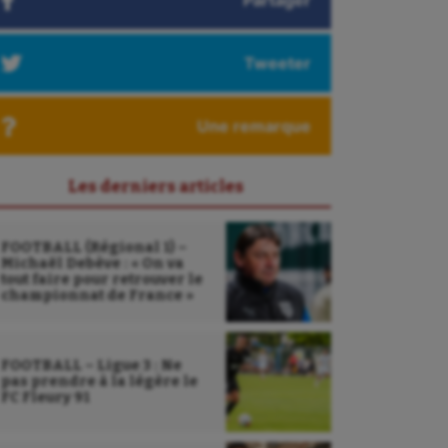
Partager
Tweeter
Une remarque
Les derniers articles
FOOTBALL (Régional 1) –
Michaël Debève : « On va
tout faire pour retrouver le
championnat de France »
FOOTBALL – Ligue 3 : Ne
pas prendre à la légère le
FC Fleury 91