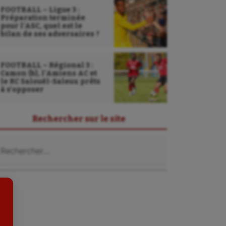
FOOTBALL – Ligue 3 :
Préparation terminée
pour l’ASC, quel est le
bilan de ses adversaires ?
FOOTBALL – Régional 3 :
Camon (b), l’Amiens AC et
le RC Salouël-Saleux prêts
à s’opposer
Sarbacane
Rechercher sur le site
Sauvetage sportif
chercher :
Sport adapté
Sport handicap
Sport santé
Sport-entreprise
Sport-santé