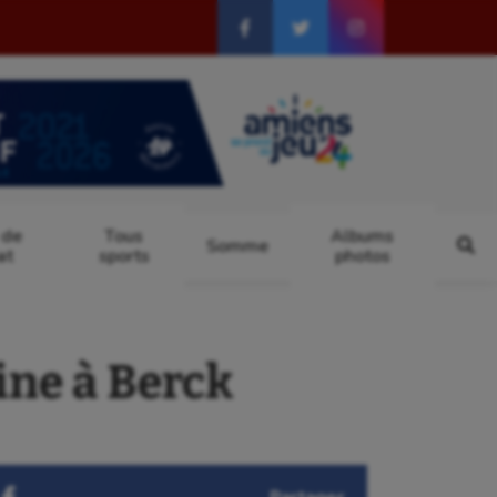
 de
Tous
Albums
Somme
at
sports
photos
ne à Berck