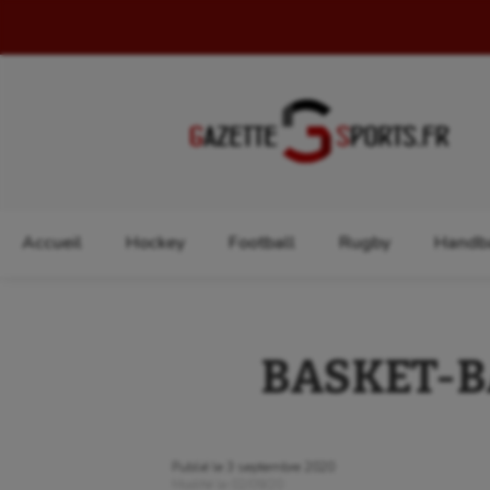
Rechercher :
Accueil
Hockey
Football
Rugby
Handba
BASKET-BA
Publié le
3 septembre 2020
Modifié le
02/09/20