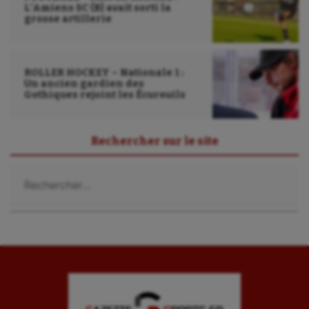
Randonnée / Marche
L’Amiens SC (B) avait sorti la
grosse artillerie
Roller-derby
Sarbacane
ROLLER HOCKEY – Nationale 1 :
Un ancien gardien des
Sauvetage sportif
Gothiques rejoint les Écureuils
Sport adapté
Rechercher sur le site
Sport handicap
Rechercher :
Sport santé
Sport-entreprise
Sport-santé
Tir
Tir à l'arc