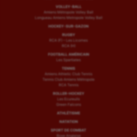
VOLLEY-BALL
Amiens Métropole Volley Ball
Longueau Amiens Metropole Volley Ball
HOCKEY-SUR-GAZON
RUGBY
RCA (F) – Les Licornes
RCA (H)
FOOTBALL AMÉRICAIN
Les Spartiates
TENNIS
Amiens Athletic Club Tennis
Tennis Club Amiens Métropole
RCA Tennis
ROLLER-HOCKEY
Les Ecureuils
Green Falcons
ATHLÉTISME
NATATION
SPORT DE COMBAT
Boxe Anglaise