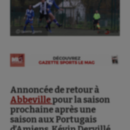
Aéronautique
Ⓒ Gazette Sports
Athlétisme
Auto
Aviron
Balle à la main
Ballon au poing
Annoncée de retour à
Baseball
Abbeville
pour la saison
Billard
prochaine après une
Boules lyonnaises
saison aux Portugais
d’Amiens, Kévin Dervillé
Canoë-kayak