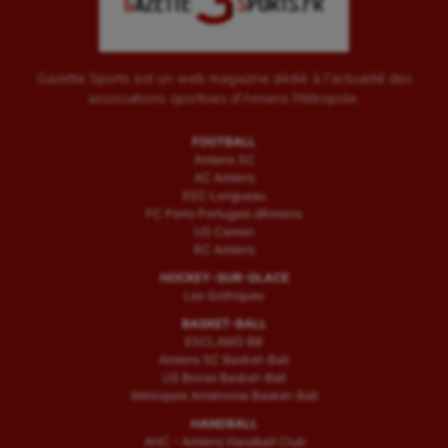
Triathlon
Ultimate frisbee
Gazette Sports est un web magazine dédié à l'actualité des
UNSS
associations sportives d'Amiens Métropole.
Voile
FOOTBALL
Wakeboard
Amiens SC
AC Amiens
ESC Longueau
Water-polo
FC Porto Portugais d’Amiens
US Camon
RC Amiens
HOCKEY-SUR-GLACE
Les Gothiques
BASKET-BALL
ESCLAMS BB
Amiens SC Basket-Ball
US Boves Basket-Ball
Métropole Amiénoise Basket-Ball
HANDBALL
AHC – Amiens Handball Club