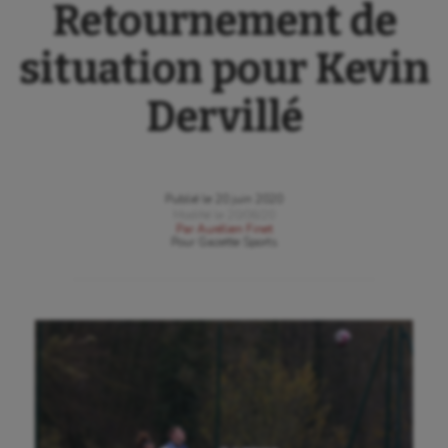
Retournement de
situation pour Kevin
Dervillé
Publié le
20 juin 2020
Modifié le
20/06/20
Par
Aurélien Finet
Pour
Gazette Sports