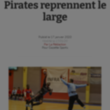
Pirates reprennent le
large
Publié le
17 janvier 2020
Modifié le
17/01/20
Par
La Rédaction
Pour
Gazette Sports