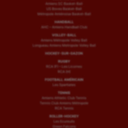
Amiens SC Basket-Ball
US Boves Basket-Ball
Métropole Amiénoise Basket-Ball
HANDBALL
AHC – Amiens Handball Club
VOLLEY-BALL
Amiens Métropole Volley Ball
Longueau Amiens Metropole Volley Ball
HOCKEY-SUR-GAZON
RUGBY
RCA (F) – Les Licornes
RCA (H)
FOOTBALL AMÉRICAIN
Les Spartiates
TENNIS
Amiens Athletic Club Tennis
Tennis Club Amiens Métropole
RCA Tennis
ROLLER-HOCKEY
Les Ecureuils
Green Falcons