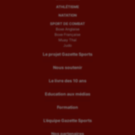
ATHLÉTISME
NATATION
SPORT DE COMBAT
Boxe Anglaise
Boxe Française
Muay Thaï
Judo
Le projet Gazette Sports
Nous soutenir
Le livre des 10 ans
Education aux médias
Formation
L’équipe Gazette Sports
Nos partenaires