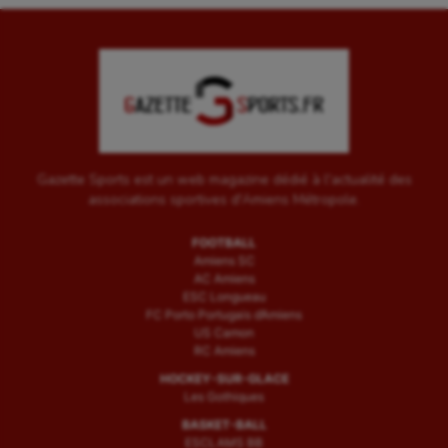
Water-polo
Gazette Sports est un web magazine dédié à l'actualité des
associations sportives d'Amiens Métropole.
FOOTBALL
Amiens SC
AC Amiens
ESC Longueau
FC Porto Portugais d’Amiens
US Camon
RC Amiens
HOCKEY-SUR-GLACE
Les Gothiques
BASKET-BALL
ESCLAMS BB