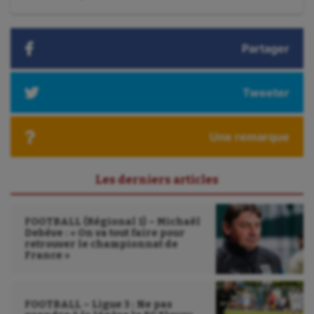
Omnisports
suivant
:
Outdoor
Partager
Paddle
Parkour
Tweeter
Patinage artistique
Une remarque
Pétanque
Plongée
Les derniers articles
Randonnée / Marche
FOOTBALL (Régional 1) – Michaël
Roller-derby
Debève : « On va tout faire pour
retrouver le championnat de
Sarbacane
France »
Sauvetage sportif
FOOTBALL – Ligue 3 : Ne pas
Sport adapté