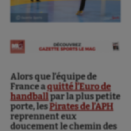
Ⓒ Gazette Sports
Alors que l’équipe de
France a
quitté l’Euro de
handball
par la plus petite
Aéronautique
porte, les
Pirates de l’APH
reprennent eux
Athlétisme
doucement le chemin des
Auto