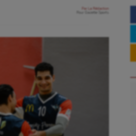
Par
La Rédaction
Pour
Gazette Sports