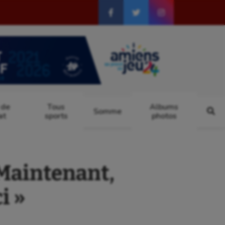
 de
Tous
Albums
Somme
at
sports
photos
Maintenant,
i »