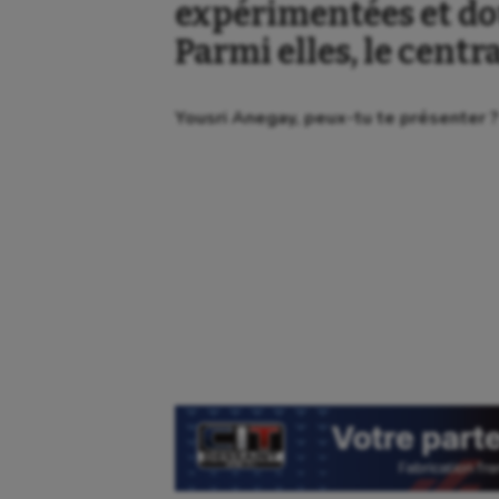
expérimentées et do
Parmi elles, le centr
Yousri Anegay, peux-tu te présenter ?