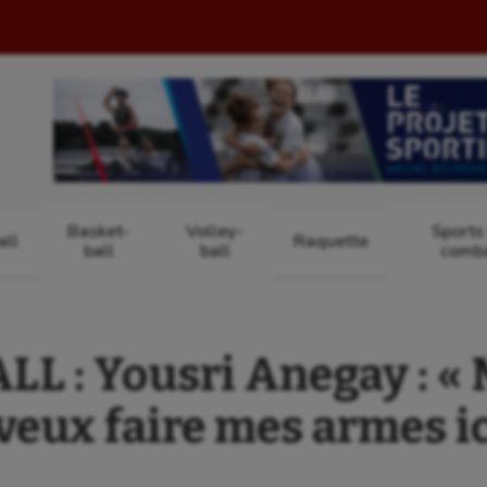
Basket-
Volley-
Sports
ll
Raquette
ball
ball
comb
L : Yousri Anegay : « 
 veux faire mes armes ic