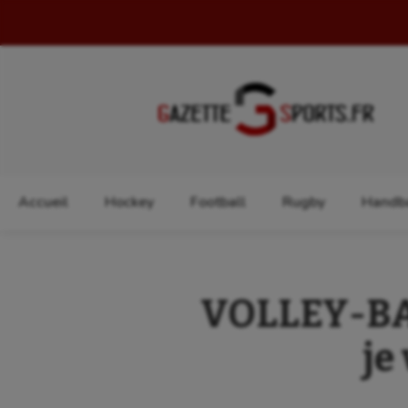
Rechercher :
Accueil
Hockey
Football
Rugby
Handba
VOLLEY-BAL
je