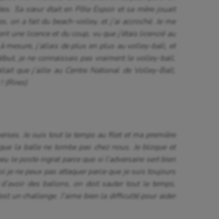
es. Sa sœur était en Pôle Espoir et sa mère jouait
, on a fait du beach-volley, et j’ai accroché. Je me
prit une licence et du coup, vu que j’étais licencié au
 à mesure, j’allais de plus en plus au volley-ball, et
but, je ne connaissais pas vraiment le volley-ball,
llait que j’aille au Centre National de Volley-Ball,
! (Rires)
rses. Je suis tout le temps au filet et ma première
r que la balle ne tombe pas chez nous. Je bloque et
eu le poste ingrat parce que si l’adversaire sert bien
moi je ne peux pas attaquer parce que je suis toujours
 d’avoir des ballons, on doit sauter tout le temps,
est un challenge. J’aime bien la difficulté pour aider