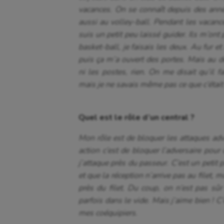
vacances. On se connaît depuis des anné
aussi au volley-ball. Pendant les vacances
suis un petit peu laissé guider. Ils m’ont 
basket-ball, je faisais les deux. Au fur et
puis ça m’a ouvert des portes. Mais au dé
ni les postes, rien. On me disait qu’il fa
mais je ne savais même pas ce que c’était 
Quel est le rôle d’un central ?
Mon rôle est de bloquer les attaques adve
action c’est de bloquer l’adversaire pou
j’attaque près du passeur. C’est un petit p
et que la réception n’arrive pas au filet, 
près du filet. Du coup, on n’est pas sûr
parfois dans le vide. Mais j’aime bien ! C’
mes coéquipiers.