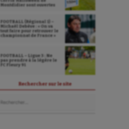
Corrid’Halloween de
Montdidier sont ouvertes
FOOTBALL (Régional 1) –
Michaël Debève : « On va
tout faire pour retrouver le
championnat de France »
FOOTBALL – Ligue 3 : Ne
pas prendre à la légère le
FC Fleury 91
Rechercher sur le site
chercher :