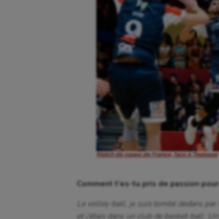
Match de coupe de France, face à Toulouse
Comment t’es-tu pris de passion pour 
Le volley-ball, je suis tombé dedans par 
et j’étais dans un club de basket-ball. Un