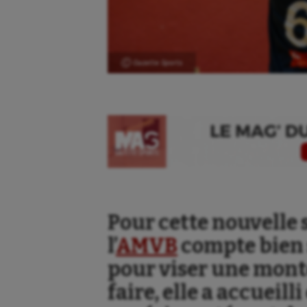
Ⓒ Gazette Sports
Pour cette nouvelle s
l’
AMVB
compte bien 
pour viser une monté
faire, elle a accueil