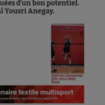
uées d’un bon potentiel.
al Yousri Anegay.
Match de Championnat
Élite, face à Saint-
Brieuc