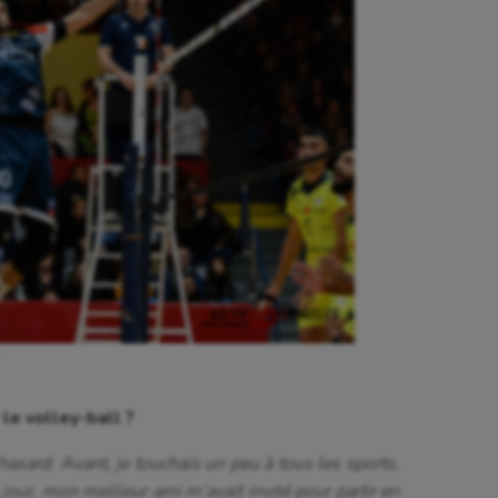
le volley-ball ?
hasard. Avant, je touchais un peu à tous les sports,
 jour, mon meilleur ami m’avait invité pour partir en