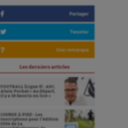
Partager
Tweeter
Une remarque
Les derniers articles
FOOTBALL (Ligue 3) : ASC,
Alain Pochat « Au départ,
il y a 18 favoris en lice »
COURSE À PIED : Les
inscriptions pour l’édition
2026 de La