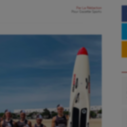
Par
La Rédaction
Pour
Gazette Sports