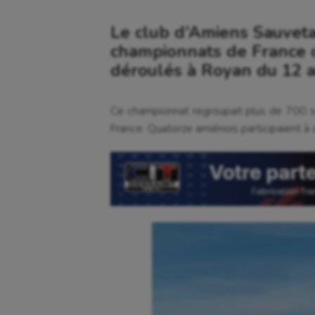
Le club d’Amiens Sauveta
championnats de France c
déroulés à Royan du 12 
Ce championnat regroupait plus de 700 s
France. Quatorze amiénois participaient à 
Aéronautique
Dan
Athlétisme
Equi