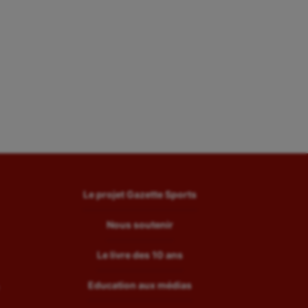
Le projet Gazette Sports
Nous soutenir
Le livre des 10 ans
Education aux médias