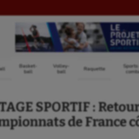
Basket-
Volley-
Sports
ll
Raquette
ball
ball
comb
AGE SPORTIF : Retour 
mpionnats de France cô