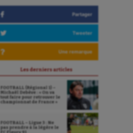
Partager
Tweeter
Une remarque
Les derniers articles
FOOTBALL (Régional 1) –
Michaël Debève : « On va
tout faire pour retrouver le
championnat de France »
FOOTBALL – Ligue 3 : Ne
pas prendre à la légère le
FC Fleury 91