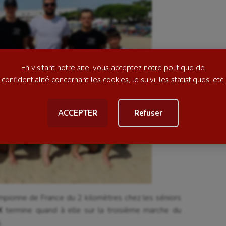
lade
Longue paume
ime
Moto
ess
Natation
En visitant notre site, vous acceptez notre politique de
football
Natation artistique
confidentialité concernant les cookies, le suivi, les statistiques, etc.
ball américain
Omnisports
ACCEPTER
Refuser
al
Outdoor
Paddle
astique
Parkour
astique rythmique
Patinage artistique
rophilie
Pétanque
pionne de France du 2 kilomètres chez les séniors
X
termine quand à elle sur la troisième marche du
isport
Plongée
.