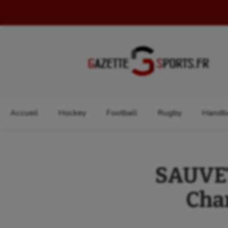
Rechercher :
Accueil
Hockey
Football
Rugby
Handba
SAUVET
Cha