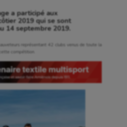
ge a participé aux
ôtier 2019 qui se sont
au 14 septembre 2019.
auveteurs représentant 42 clubs venus de toute la
cette compétition.
se
Kayak-polo
tation
Korfbal