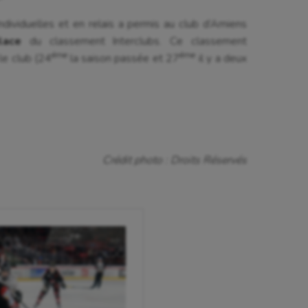
isme
Randonnée / Marche
ndividuelles et en relais a permis au club d’Amiens
 Olympiques et Paralympiques
Roller-derby
lace
du classement Interclubs. Ce classement
éme
éme
le club (24
la saison passée et 27
il y a deux
Crédit photo : Droits Réservés