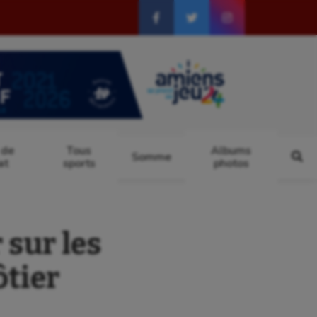
 de
Tous
Albums
Somme
at
sports
photos
sur les
tier