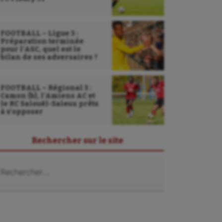
FOOTBALL – Ligue 3 :
Préparation terminée
pour l’ASC, quel est le
bilan de ses adversaires ?
FOOTBALL – Régional 3 :
Camon (b), l’Amiens AC et
le RC Salouël-Saleux prêts
à s’opposer
Rechercher sur le site
chercher :