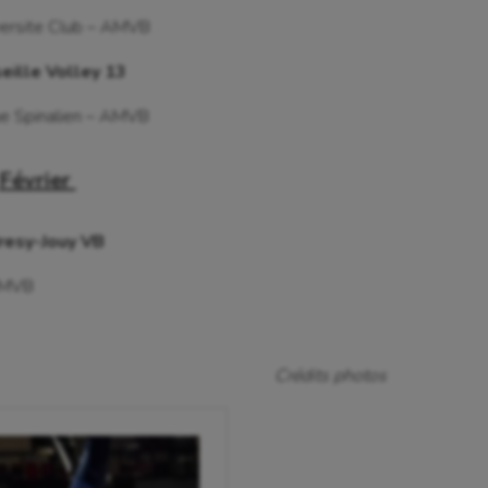
versite Club – AMVB
isport
Plongée
eille Volley 13
isme
Randonnée / Marche
ue Spinalien – AMVB
 Olympiques et Paralympiques
Roller-derby
Février
resy-Jouy VB
 AMVB
Crédits photos