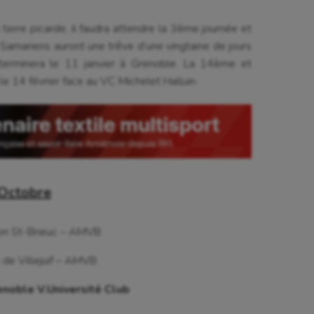
terre picarde, il faudra attendre la 3ème journée et
s Samariens auront une trêve d’une vingtaine de jours
terminera le 11 janvier à Grenoble. La 14ème et
le 14 février face au VC Michelet Halluin.
Octobre
n St-Brieuc – AMVB
de Villejuif – AMVB
noble V.Université Club