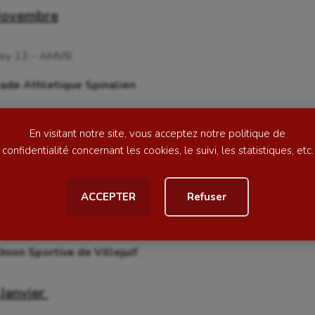
se
Kayak-polo
ovembre
tation
Korfbal
ley 13 – AMVB
lade
Longue paume
de Athletique Spinalien
ime
Moto
ndresy-Jouy VB – AMVB
ess
Natation
En visitant notre site, vous acceptez notre politique de
 Michelet Halluin
football
Natation artistique
confidentialité concernant les cookies, le suivi, les statistiques, etc.
ball américain
Omnisports
écembre
ACCEPTER
Refuser
al
Outdoor
 Cesson St-Brieuc
Paddle
on Sportive de Villejuif
astique
Parkour
astique rythmique
Patinage artistique
Janvier
rophilie
Pétanque