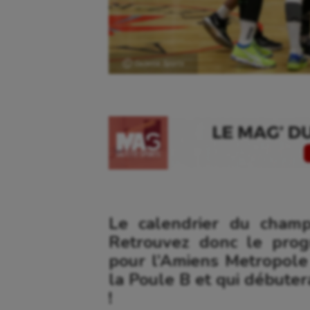
Ⓒ Gazette Sports
Le calendrier du champ
Retrouvez donc le prog
pour l’Amiens Metropole 
la Poule B et qui débuter
!