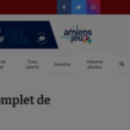
 de
Tous
Albums
Somme
at
sports
photos
omplet de