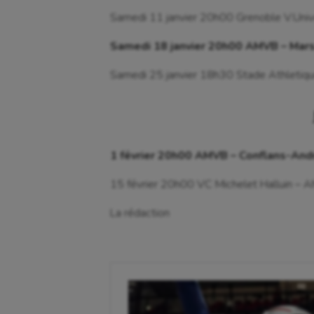
Samedi 11 janvier 20h00 Grenoble V.Uni
Course à pied
Hand
Samedi 18 janvier 20h00 AMVB – Mars
Crossfit
Hipp
Samedi 25 janvier 18h30 Stade Athletiq
Cyclisme
Jeux
1 février 20h00 AMVB – Conflans-And
15 février 20h00 VC Michelet Halluin –
La rédaction