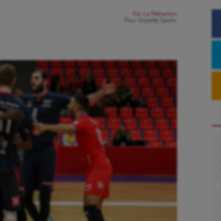
Par
La Rédaction
Pour
Gazette Sports