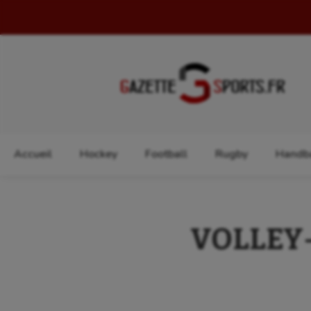
Rechercher :
Accueil
Hockey
Football
Rugby
Handba
VOLLEY-B