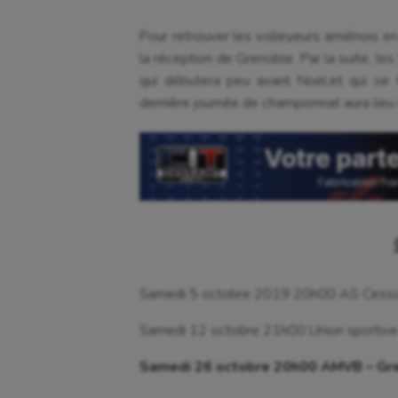
Pour retrouver les volleyeurs amiénois en 
la réception de Grenoble. Par la suite, le
qui débutera peu avant Noël,et qui se 
dernière journée de championnat aura lieu 
Samedi 5 octobre 2019 20h00 AS Cesso
Samedi 12 octobre 21h00 Union sportive 
Samedi 26 octobre 20h00 AMVB – Gre