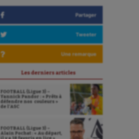
Partager
Tweeter
Une remarque
Les derniers articles
FOOTBALL (Ligue 3) –
Yannick Pandor : « Prêts à
défendre nos couleurs »
de l’ASC
FOOTBALL (Ligue 3) –
Alain Pochat : « Au départ,
il y a 18 favoris en lice »