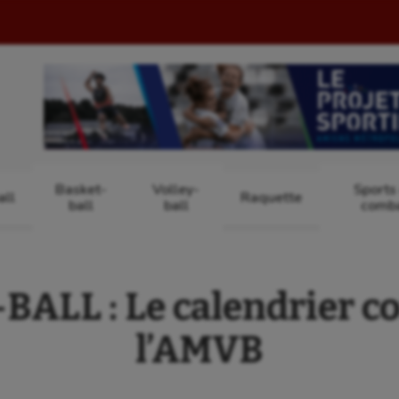
Basket-
Volley-
Sports
ll
Raquette
ball
ball
comb
ALL : Le calendrier c
l’AMVB