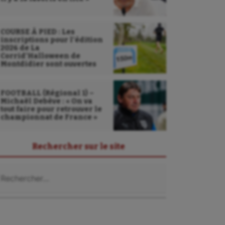
COURSE À PIED : Les
inscriptions pour l’édition
2026 de La
Corrid’Halloween de
Montdidier sont ouvertes
FOOTBALL (Régional 1) –
Michaël Debève : « On va
tout faire pour retrouver le
championnat de France »
Rechercher sur le site
chercher :