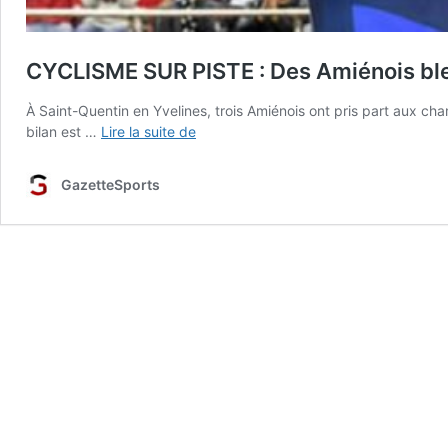
CYCLISME SUR PISTE : Des Amiénois bl
À Saint-Quentin en Yvelines, trois Amiénois ont pris part aux cha
CYCLISME
bilan est …
Lire la suite de
SUR
PISTE
GazetteSports
:
Des
Amiénois
bleu-
blanc-
rouge