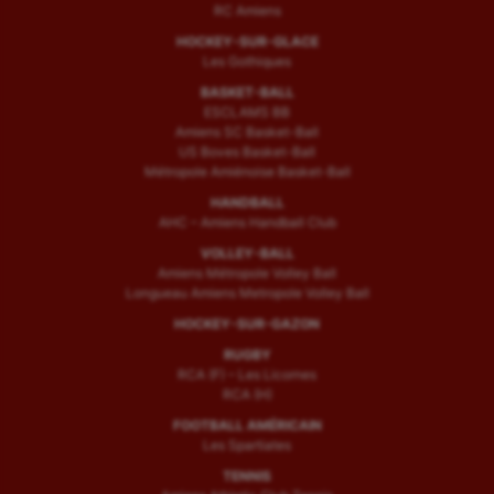
RC Amiens
HOCKEY-SUR-GLACE
Les Gothiques
BASKET-BALL
ESCLAMS BB
Amiens SC Basket-Ball
US Boves Basket-Ball
Métropole Amiénoise Basket-Ball
HANDBALL
AHC – Amiens Handball Club
VOLLEY-BALL
Amiens Métropole Volley Ball
Longueau Amiens Metropole Volley Ball
HOCKEY-SUR-GAZON
RUGBY
RCA (F) – Les Licornes
RCA (H)
FOOTBALL AMÉRICAIN
Les Spartiates
TENNIS