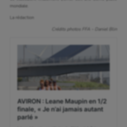
mondiale.
Crossfit
La rédaction
Cyclisme
Crédits photos FFA – Daniel Blin
Danse
Equitation
Escalade
Escrime
Fitness
Flag football
Football américain
Futsal
Golf