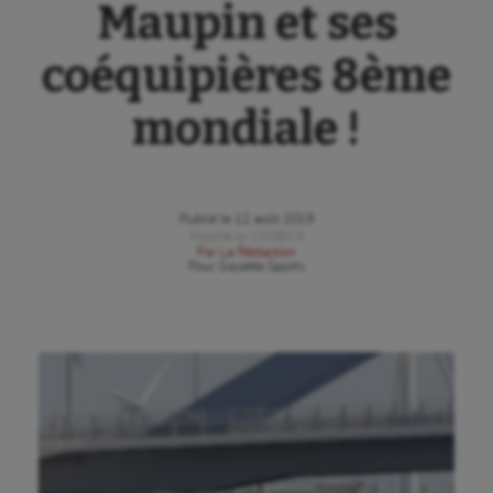
Maupin et ses
coéquipières 8ème
mondiale !
Publié le
12 août 2019
Modifié le
12/08/19
Par
La Rédaction
Pour
Gazette Sports