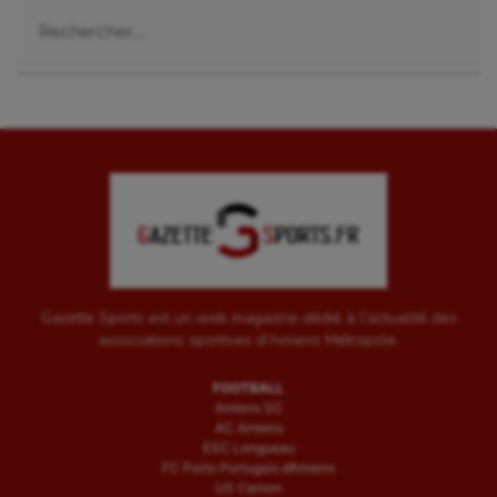
Voile
Rechercher :
Wakeboard
Water-polo
Gazette Sports est un web magazine dédié à l'actualité des
associations sportives d'Amiens Métropole.
FOOTBALL
Amiens SC
AC Amiens
ESC Longueau
FC Porto Portugais d’Amiens
US Camon