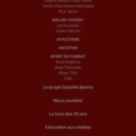
Amiens Athletic Club Tennis
Tennis Club Amiens Métropole
RCA Tennis
ROLLER-HOCKEY
Les Ecureuils
Green Falcons
ATHLÉTISME
NATATION
SPORT DE COMBAT
Boxe Anglaise
Boxe Française
Muay Thaï
Judo
Le projet Gazette Sports
Nous soutenir
Le livre des 10 ans
Education aux médias