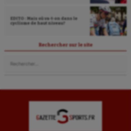
EDITO : Mais où va-t-on dans le
cyclisme de haut niveau?
Rechercher sur le site
Rechercher :