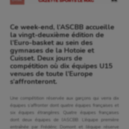
Ce week-end, l’ASCBB accueille
la vingt-deuxième édition de
l’Euro-basket au sein des
gymnases de la Hotoie et
Cuisset. Deux jours de
compétition où dix équipes U15
venues de toute l’Europe
s’affronteront.
Aéronautique
Athlétisme
Une compétition réservée aux garçons qui verra dix
Auto
équipes s’affronter dont quatre équipes françaises et
six équipes étrangères. Quatre équipes françaises
Aviron
dont deux équipes de l’ASCBB. L’équipe première
Balle à la main
entraînée par Frédéric Domont et l’équipe réserve