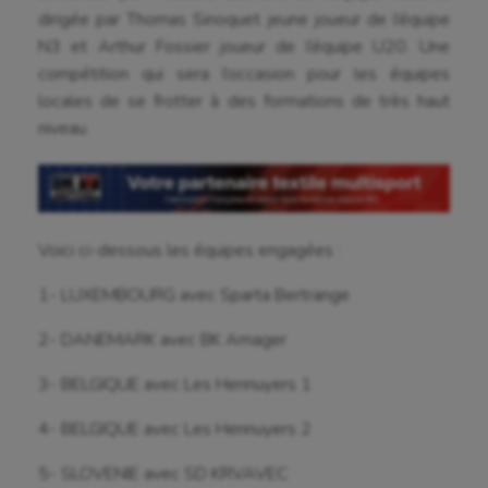
dirigée par Thomas Sinoquet jeune joueur de l’équipe
Ballon au poing
N3 et
Arthur Fossier joueur de l’équipe U20. Une
compétition qui sera l’occasion pour les équipes
Baseball
locales de se frotter à des formations de très haut
Billard
niveau.
Boules lyonnaises
Canoë-kayak
Voici ci-dessous les équipes engagées :
Cerf Volant
1- LUXEMBOURG avec Sparta Bertrange
Cheerleading
2- DANEMARK avec BK Amager
Course à pied
Crossfit
3- BELGIQUE avec Les Hennuyers 1
Cyclisme
4- BELGIQUE avec Les Hennuyers 2
Danse
5- SLOVENIE avec SD KRVAVEC