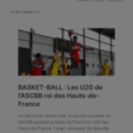
Handisport
A lire aussi <>
Hippisme
Jeux Olympiques et Paralympiques
Kayak-polo
Korfbal
Longue paume
Moto
Natation
Natation artistique
Omnisports
Outdoor