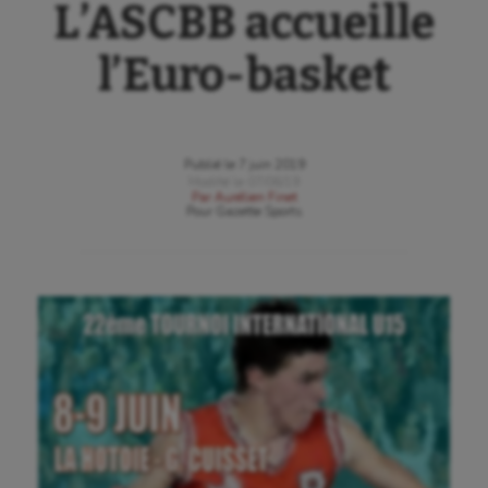
L’ASCBB accueille
l’Euro-basket
Publié le
7 juin 2019
Modifié le
07/06/19
Par
Aurélien Finet
Pour
Gazette Sports