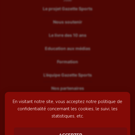
Le projet Gazette Sports
Nous soutenir
Le livre des 10 ans
Education aux médias
Formation
L’équipe Gazette Sports
Nos partenaires
En visitant notre site, vous acceptez notre politique de
Recrutement
confidentialité concernant les cookies, le suivi, les
Mentions légales
statistiques, etc.
Contactez-nous