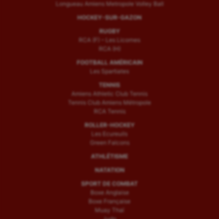
Longueau Amiens Metropole Volley Ball
HOCKEY-SUR-GAZON
RUGBY
RCA (F) – Les Licornes
RCA (H)
FOOTBALL AMÉRICAIN
Les Spartiates
TENNIS
Amiens Athletic Club Tennis
Tennis Club Amiens Métropole
RCA Tennis
ROLLER-HOCKEY
Les Ecureuils
Green Falcons
ATHLÉTISME
NATATION
SPORT DE COMBAT
Boxe Anglaise
Boxe Française
Muay Thaï
Judo