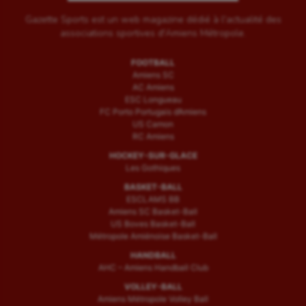
Gazette Sports est un web magazine dédié à l'actualité des
associations sportives d'Amiens Métropole.
FOOTBALL
Amiens SC
AC Amiens
ESC Longueau
FC Porto Portugais d’Amiens
US Camon
RC Amiens
HOCKEY-SUR-GLACE
Les Gothiques
BASKET-BALL
ESCLAMS BB
Amiens SC Basket-Ball
US Boves Basket-Ball
Métropole Amiénoise Basket-Ball
HANDBALL
AHC – Amiens Handball Club
VOLLEY-BALL
Amiens Métropole Volley Ball