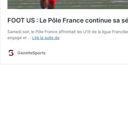
FOOT US : Le Pôle France continue sa sé
Samedi soir, le Pôle France affrontait les U19 de la ligue Franci
FOOT
engagé et …
Lire la suite de
US
:
GazetteSports
Le
Pôle
France
continue
sa
série