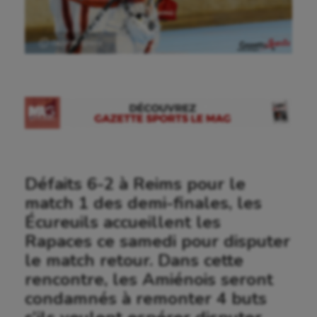
Ⓒ Gazette Sports
Défaits 6-2 à Reims pour le
match 1 des demi-finales, les
Écureuils accueillent les
Rapaces ce samedi pour disputer
le match retour. Dans cette
rencontre, les Amiénois seront
condamnés à remonter 4 buts