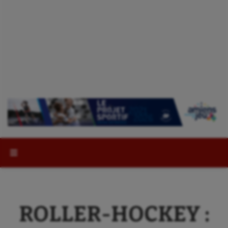
Rechercher :
ROLLER-HOCKEY :