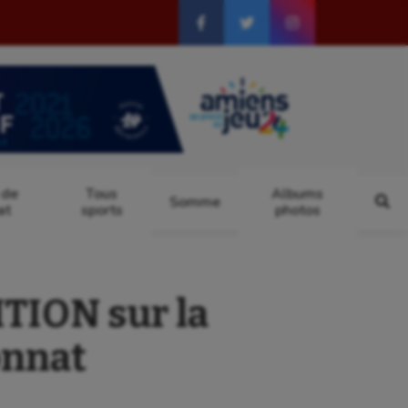
 de
Tous
Albums
Somme
at
sports
photos
TION sur la
onnat