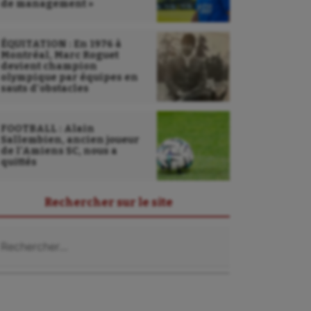
de management »
ÉQUITATION : En 1976 à
Montréal, Marc Roguet
devient champion
olympique par équipes en
sauts d’obstacles
FOOTBALL : Alain
Sallembien, ancien joueur
de l’Amiens SC, nous a
quittés
Rechercher sur le site
chercher :