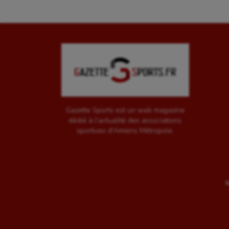
Gazette Sports est un web magazine
dédié à l'actualité des associations
sportives d'Amiens Métropole.
M