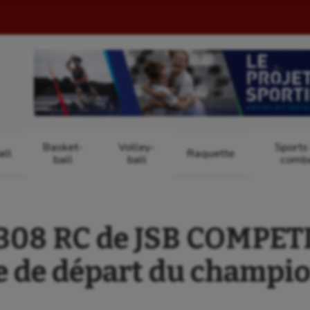
Basket-
Volley-
Sports
ll
Raquette
ball
ball
comb
 308 RC de JSB COMPETI
le de départ du champi