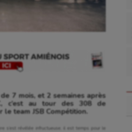
 de 7 mois, et 2 semaines après
Re
, c’est au tour des 308 de
r le team JSB Compétition.
e s’est révélée infructueuse, il est temps pour le