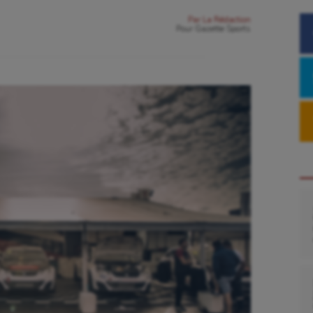
Par
La Rédaction
Pour
Gazette Sports