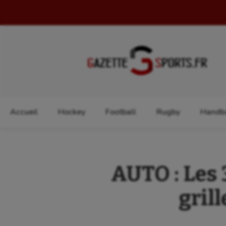
Rechercher :
Accueil
Hockey
Football
Rugby
Handba
AUTO : Les
gril