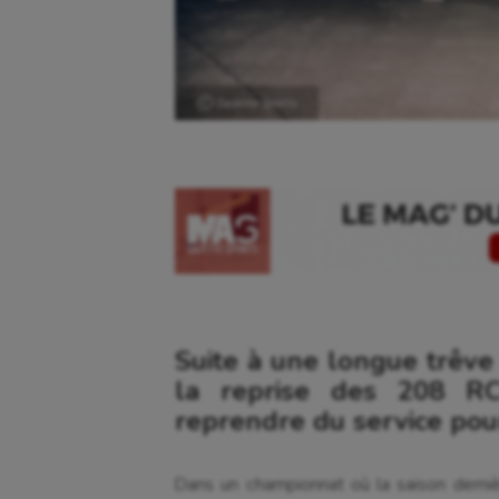
Ⓒ Gazette Sports
Suite à une longue trêve
la reprise des 208 RC
reprendre du service pou
Dans un championnat où la saison dernièr