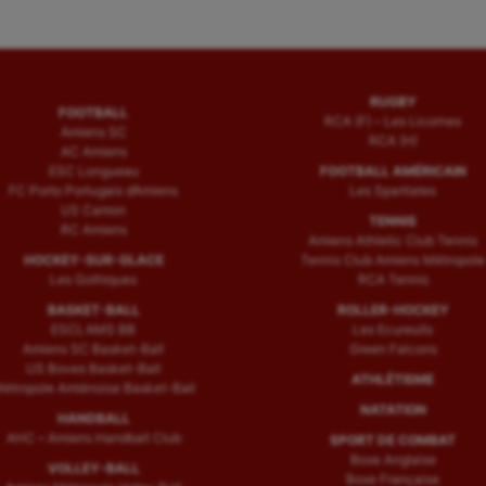
RUGBY
FOOTBALL
RCA (F) – Les Licornes
Amiens SC
RCA (H)
AC Amiens
ESC Longueau
FOOTBALL AMÉRICAIN
FC Porto Portugais d’Amiens
Les Spartiates
US Camon
TENNIS
RC Amiens
Amiens Athletic Club Tennis
HOCKEY-SUR-GLACE
Tennis Club Amiens Métropole
Les Gothiques
RCA Tennis
BASKET-BALL
ROLLER-HOCKEY
ESCLAMS BB
Les Ecureuils
Amiens SC Basket-Ball
Green Falcons
US Boves Basket-Ball
ATHLÉTISME
étropole Amiénoise Basket-Ball
NATATION
HANDBALL
AHC – Amiens Handball Club
SPORT DE COMBAT
Boxe Anglaise
VOLLEY-BALL
Boxe Française