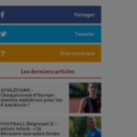
Partager
Tweeter
Une remarque
Les derniers articles
ATHLÉTISME –
Championnat d’Europe :
Quelles ambitions pour les
4 Amiénois ?
FOOTBALL (Régional 1) –
Julien Ielsch : « Je
découvre une autre forme