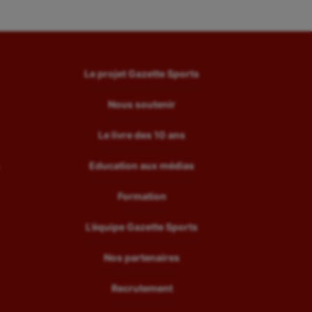
Le projet Gazette Sports
Nous soutenir
Le livre des 10 ans
Education aux médias
Formation
L’équipe Gazette Sports
Nos partenaires
Recrutement