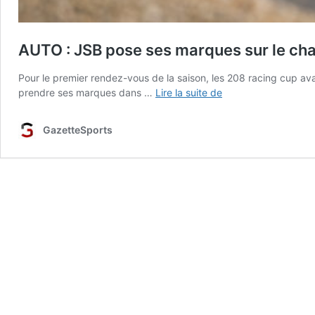
AUTO : JSB pose ses marques sur le c
Pour le premier rendez-vous de la saison, les 208 racing cup a
AUTO
prendre ses marques dans …
Lire la suite de
:
JSB
GazetteSports
pose
ses
marques
sur
le
championnat
de
208RC