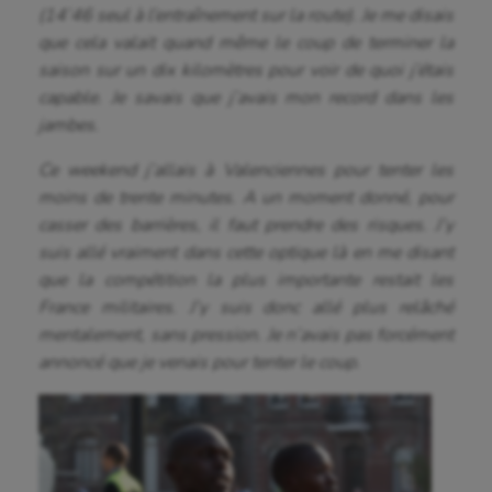
(14’46 seul à l’entraînement sur la route). Je me disais
que cela valait quand même le coup de terminer la
saison sur un dix kilomètres pour voir de quoi j’étais
capable. Je savais que j’avais mon record dans les
jambes.
Ce weekend j’allais à Valenciennes pour tenter les
moins de trente minutes. A un moment donné, pour
casser des barrières, il faut prendre des risques. J’y
suis allé vraiment dans cette optique là en me disant
que la compétition la plus importante restait les
France militaires. J’y suis donc allé plus relâché
mentalement, sans pression. Je n’avais pas forcément
annoncé que je venais pour tenter le coup.