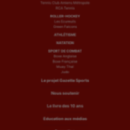
Tennis Club Amiens Métropole
RCA Tennis
ROLLER-HOCKEY
Les Ecureuils
Green Falcons
ATHLÉTISME
NATATION
SPORT DE COMBAT
Boxe Anglaise
Boxe Française
Muay Thaï
Judo
Le projet Gazette Sports
Nous soutenir
Le livre des 10 ans
Education aux médias