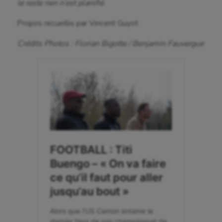
le reste rien n’est planifié.
Propos recueillis par Vincent Guyot
Crédits Photos : Florian Bigotte / Benjamin Fauvergue