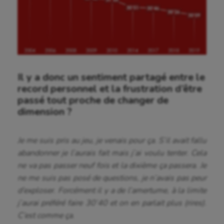
Il y a donc un sentiment partagé entre le
record personnel et la frustration d’être
Aéronautique
passé tout proche de changer de
Athlétisme
dimension ?
Auto
Je me suis pris au jeu, je venais pour ça. S’il avait fallu
Aviron
abandonner je l’aurais fait mais j’ai voulu tenter. Cela
ne va pas passer neuf fois et la dixième ça passera. Je
Balle à la main
ne me suis pas posé de questions, je n’avais pas peur
Ballon au poing
d’exploser. Forcément il y a de l’amertume, à la limite
j’aurai préféré faire 30’40 et on en parlait plus (rires).
Baseball
C’est comme ça.