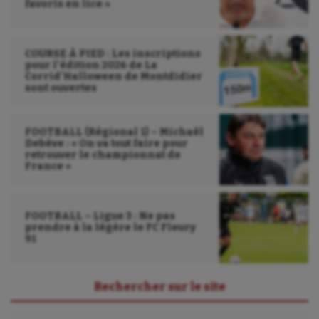
favoris en lice »
COURSE À PIED : Les inscriptions
pour l’édition 2026 de La
Corrid’Halloween de Montdidier
sont ouvertes
FOOTBALL (Régional 1) – Michaël
Debève : « On va tout faire pour
retrouver le championnat de
France »
FOOTBALL – Ligue 3 : Ne pas
prendre à la légère le FC Fleury
91
Rechercher sur le site
Rechercher :