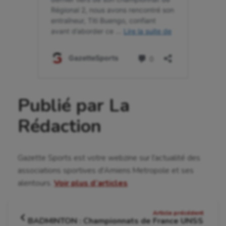
Publié par La
Rédaction
Gazette Sports est votre webzine sur l'actualité des
associations sportives d'Amiens Metropole et ses
alentours.
Voir plus d’articles
Navigation
Article précédent
BADMINTON : Championnats de France UNSS
Article