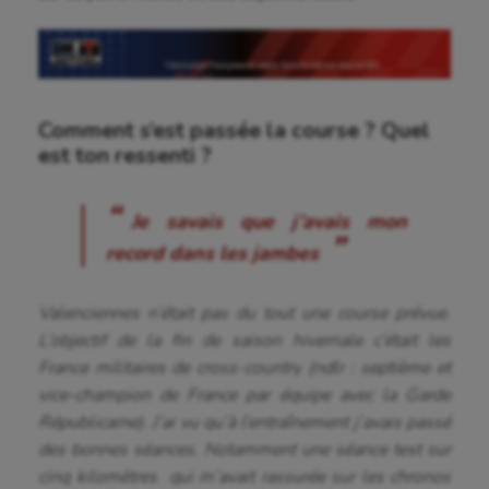
Comment s’est passée la course ? Quel
est ton ressenti ?
Je savais que j’avais mon
record dans les jambes
Valenciennes n’était pas du tout une course prévue.
L’objectif de la fin de saison hivernale c’était les
France militaires de cross-country (ndlr : septième et
vice-champion de France par équipe avec la Garde
Républicaine). J’ai vu qu’à l’entraînement j’avais passé
des bonnes séances. Notamment une séance test sur
cinq kilomètres qui m’avait rassurée sur les chronos