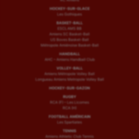
HOCKEY-SUR-GLACE
Les Gothiques
BASKET-BALL
ESCLAMS BB
Amiens SC Basket-Ball
US Boves Basket-Ball
Métropole Amiénoise Basket-Ball
HANDBALL
AHC – Amiens Handball Club
VOLLEY-BALL
Amiens Métropole Volley Ball
Longueau Amiens Metropole Volley Ball
HOCKEY-SUR-GAZON
RUGBY
RCA (F) – Les Licornes
RCA (H)
FOOTBALL AMÉRICAIN
Les Spartiates
TENNIS
Amiens Athletic Club Tennis