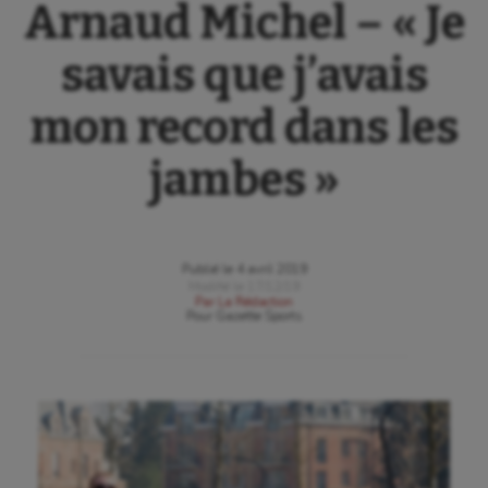
Arnaud Michel – « Je
savais que j’avais
mon record dans les
jambes »
Publié le
4 avril 2019
Modifié le
17/12/19
Par
La Rédaction
Pour
Gazette Sports