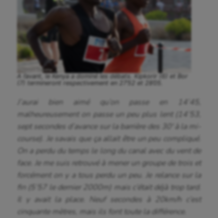
A l’avant, le Kenya a dominé les débats. Kipkorir (6) et Bor
(7) termineront respectivement en 27’52 et 28’05.
J’aurai bien aimé qu’on passe en 14’45,
malheureusement on passe un peu plus lent (14’53,
sept secondes d’avance sur la barrière des 30′ à la mi-
course). Je savais que ça allait être un peu compliqué.
On a perdu du temps le long du canal avec du vent de
face. Je me suis retrouvé à mener un groupe de trois et
forcément on y a tous perdu un peu. Je relance sur la
fin (5’57 le dernier 2000m) mais c’était déjà trop tard.
Il y avait la place. Neuf secondes à 20km/h c’est
cinquante mètres, mais ils font toute la différence.