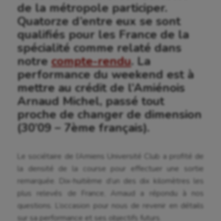
de la métropole participer.
Quatorze d’entre eux se sont
qualifiés pour les France de la
spécialité comme relaté dans
notre
compte-rendu
. La
performance du weekend est à
mettre au crédit de l’Amiénois
Arnaud Michel, passé tout
proche de changer de dimension
(30’09 – 7ème français).
Le sociétaire de l’Amiens Université Club a profité de
la densité de la course pour effectuer une sortie
remarquée. Dix-huitième d’un des dix kilomètres les
plus relevés de France, Arnaud a répondu à nos
questions. L’occasion pour nous de revenir en détails
sur sa performance et ses objectifs futurs.