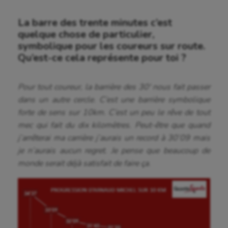
La barre des trente minutes c’est
quelque chose de particulier,
symbolique pour les coureurs sur route.
Qu’est-ce cela représente pour toi ?
Pour tout coureur, la barrière des 30′ nous fait passer
dans un autre cercle. C’est une barrière symbolique
forte de sens sur 10km. C’est un peu le rêve de tout
mec qui fait du dix kilomètres. Peut-être que quand
j’arrêterai ma carrière j’aurais un record à 30’09 mais
je n’aurais aucun regret. Je pense que beaucoup de
monde serait déjà satisfait de faire ça.