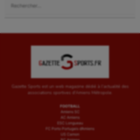
Gazette Sports est un web magazine dédié à l'actualité des
associations sportives d'Amiens Métropole.
FOOTBALL
Amiens SC
AC Amiens
ESC Longueau
FC Porto Portugais d’Amiens
US Camon
RC Amiens