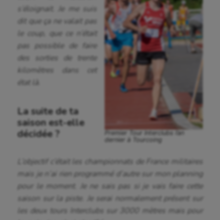
s’éloignait. Je me suis
dit que ça ne valait pas
le coup, que ce n’était
pas possible de faire
des sorties de trente
kilomètres dans cet
état là.
La suite de ta
saison est-elle
décidée ?
Premier Tour Interclubs l’an
dernier à Tourcoing
L’objectif c’était les championnats de France militaires
mais je n’ai rien programmé d’autre sur mon planning
pour le moment. Je ne sais pas si je vais faire cette
saison sur la piste. Je serai normalement présent sur
les deux tours Interclubs sur 3000 mètres mais pour