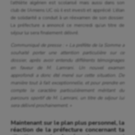
l’athlète algérien est scolarisé mais aussi dans son
club de l’Amiens UC où il est investi et apprécié. L’élan
de solidarité a conduit à un réexamen de son dossier.
La préfecture a annoncé ce mercredi qu’un titre de
séjour lui sera finalement délivré.
Communiqué de presse : « La préfète de la Somme a
souhaité porter une attention particulière sur ce
dossier, après avoir entendu différents témoignages
en faveur de M. Lamrani. Un nouvel examen
approfondi a donc été mené sur cette situation. De
manière tout à fait exceptionnelle, et pour prendre en
compte le caractère particulièrement méritant du
parcours sportif de M. Lamrani, un titre de séjour lui
sera délivré prochainement. »
Maintenant sur le plan plus personnel, la
réaction de la préfecture concernant ta