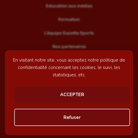
Education aux médias
Formation
L’équipe Gazette Sports
Nos partenaires
En visitant notre site, vous acceptez notre politique de
Recrutement
confidentialité concernant les cookies, le suivi, les
Mentions légales
statistiques, etc.
Contactez-nous
ACCEPTER
© GazetteSports - 2026 | Site internet réalisé par
l'agence
Refuser
Awelty
Personnaliser