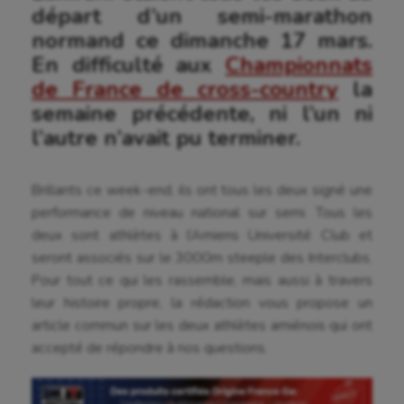
départ d’un semi-marathon
normand ce dimanche 17 mars.
En difficulté aux
Championnats
de France de cross-country
la
semaine précédente, ni l’un ni
l’autre n’avait pu terminer.
Brillants ce week-end, ils ont tous les deux signé une
performance de niveau national sur semi. Tous les
deux sont athlètes à l’Amiens Université Club et
seront associés sur le 3000m steeple des Interclubs.
Pour tout ce qui les rassemble, mais aussi à travers
leur histoire propre, la rédaction vous propose un
article commun sur les deux athlètes amiénois qui ont
accepté de répondre à nos questions.