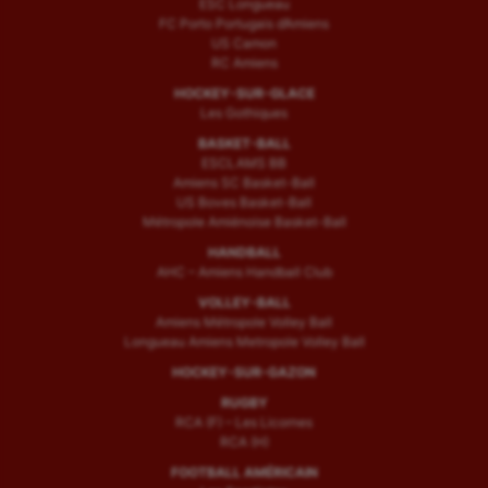
ESC Longueau
FC Porto Portugais d’Amiens
US Camon
RC Amiens
HOCKEY-SUR-GLACE
Les Gothiques
BASKET-BALL
ESCLAMS BB
Amiens SC Basket-Ball
US Boves Basket-Ball
Métropole Amiénoise Basket-Ball
HANDBALL
AHC – Amiens Handball Club
VOLLEY-BALL
Amiens Métropole Volley Ball
Longueau Amiens Metropole Volley Ball
HOCKEY-SUR-GAZON
RUGBY
RCA (F) – Les Licornes
RCA (H)
FOOTBALL AMÉRICAIN