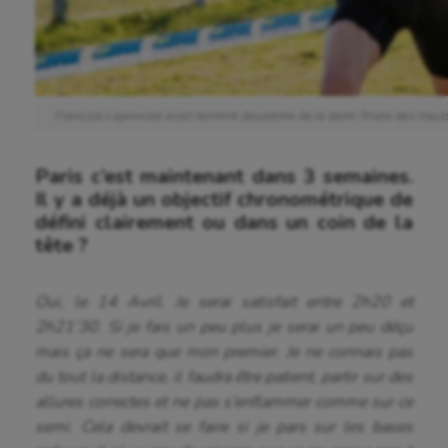
François Leprovost avait terminé deuxième de la demi-finale des Hau
Paris c’est maintenant dans 3 semaines.
Il y a déjà un objectif chronométrique de
défini clairement ou dans un coin de la
tête ?
Oui, le 14 Avril. Je serai satisfait entre 2h20 et
2h21’30. Si je fais un peu plus je serai un peu déçu
mais ça ne sera que mon premier. Je ne connais pas
du tout la distance, il faudra être patient, partir sur des
allures correctes et ne pas s’enflammer comme sur ce
semi. Cela devrait se faire si je pars sur les bases