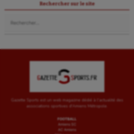
Rechercher sur le site
Rechercher :
Gazette Sports est un web magazine dédié à l'actualité des
associations sportives d'Amiens Métropole.
FOOTBALL
Amiens SC
AC Amiens