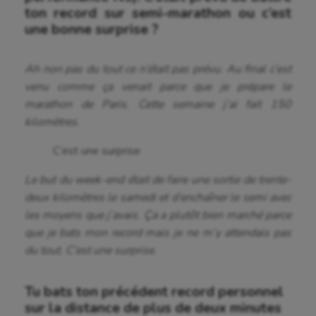
ton record sur semi-marathon ou c’est
une bonne surprise ?
Ah non pas du tout ce n’était pas prévu. Au final c’est
venu comme ça venait parce que je prépare le
marathon de Paris. Cette semaine j’ai fait 150
kilomètres.
C’est une surprise
Le but du week-end était de faire une sortie de trente-
deux kilomètres le samedi et d’enchaîner le semi avec
les moyens que j’avais. Ça a plutôt bien marché parce
que je bats mon record mais je ne m’y attendais pas
du tout. C’est une surprise.
Tu bats ton précédent record personnel
sur la distance de plus de deux minutes