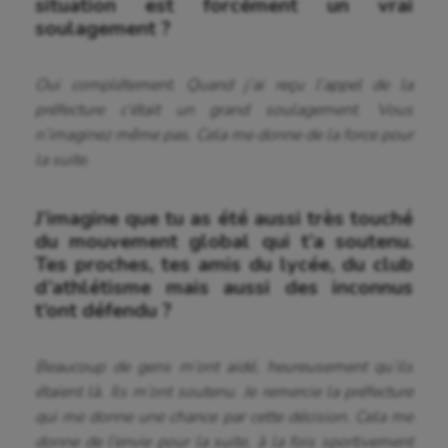
situation est forcément un vrai
soulagement ?
Oui complétement. Quand j’ai reçu l’appel de la
préfecture c’était un grand soulagement. Vous
n’imaginez même pas. Cela me donne de la force pour
la suite.
J’imagine que tu as été aussi très touché
du mouvement global qui t’a soutenu.
Tes proches, tes amis du lycée, du club
d’athlétisme mais aussi des inconnus
t’ont défendu ?
Beaucoup de gens m’ont aidé, heureusement qu’ils
étaient là. Ils m’ont soutenu. Je remercie la préfecture
qui me donne une chance par cette décision. Cela me
donne de l’envie pour la suite, à la fois sportivement