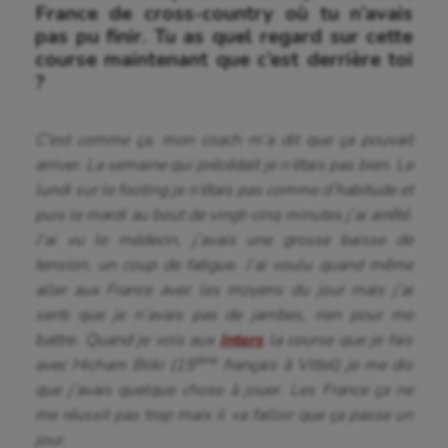
France de cross-country où tu n’avais
pas pu finir. Tu as quel regard sur cette
course maintenant que c’est derrière toi
?
C’est comme ça, mon coach m’a dit que ça pouvait
arriver. La semaine qui précédait je n’étais pas bien. Le
lundi sur le footing je n’étais pas comme d’habitude et
puis le mardi au bout de vingt-cinq minutes j’ai arrêté.
J’ai vu le médecin, j’avais une grosse baisse de
tension, un coup de fatigue. J’ai voulu quand même
aller aux France avec les moyens du jour mais j’ai
senti que je n’avais pas de jambes, rien pour me
battre. Quand je vois aux
Inters
la course que je fais
ème
avec Hicham Briki (15
français à Vittel) je me dis
que j’avais quelque chose à jouer. Les France ça ne
me réussit pas trop mais il va falloir que ça passe un
Aéronautique
jour.