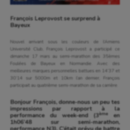
François Leprovost se surprend à
Bayeux
Nouvel arrivant sous les couleurs de l’Amiens
Université Club, François Leprovost a participé ce
dimanche 17 mars au semi-marathon des 35èmes
Foulées de Bayeux en Normandie. Avec des
meilleures marques personnelles battues en 14’37 et
30’14 sur 5000m et 10km l’an dernier, François
participait au quatrième semi-marathon de sa carrière.
Bonjour François, donne-nous un peu tes
impressions par rapport à la
ème
performance du week-end (3
en
1h06’48 sur semi-marathon,
performance N3). C’était prévu de battre