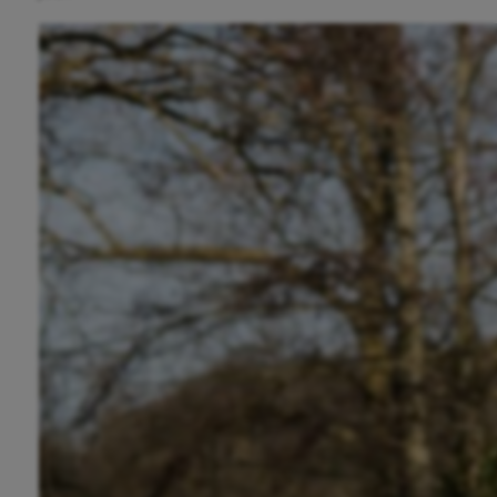
Athlétisme
Auto
Aviron
Balle à la main
Ballon au poing
Baseball
Billard
Boules lyonnaises
Canoë-kayak
Cerf Volant
Cheerleading