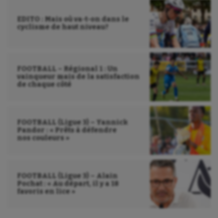
EDITO : Mais où va-t-on dans le
cyclisme de haut niveau?
FOOTBALL – Régional 1 : Un
vainqueur mais de la satisfaction
de chaque côté
FOOTBALL (Ligue 3) – Yannick
Pandor : « Prêts à défendre
nos couleurs »
FOOTBALL (Ligue 3) – Alain
Pochat : « Au départ, il y a 18
favoris en lice »