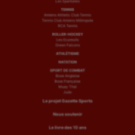
Les Spartiates
TENNIS
Amiens Athletic Club Tennis
Tennis Club Amiens Métropole
RCA Tennis
ROLLER-HOCKEY
Les Ecureuils
Green Falcons
ATHLÉTISME
NATATION
SPORT DE COMBAT
Boxe Anglaise
Boxe Française
Muay Thaï
Judo
Le projet Gazette Sports
Nous soutenir
Le livre des 10 ans