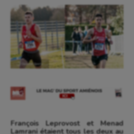
Ⓒ Gazette Sports
François Leprovost et Menad
Lamrani étaient tous les deux au