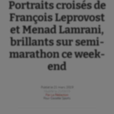
Portraits croisés de
François Leprovost
et Menad Lamrani,
brillants sur semi-
marathon ce week-
end
Publié le
21 mars 2019
Modifié le
21/03/19
Par
La Rédaction
Pour
Gazette Sports