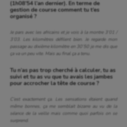
(1h08’54 l’an dernier). En terme de
gestion de course comment tu t’es
organisé ?
Je pars avec les africains et je vois à la montre 3’01 /
3’03. Les kilomètres défilent bien. Je regarde mon
passage au dixième kilomètre en 30’50 je me dis que
ça va un peu vite. Mais au final ça a tenu.
Tu n’as pas trop cherché à calculer, tu as
suivi et tu as vu que tu avais les jambes
pour accrocher la tête de course ?
C’est exactement ça. Les sensations étaient quand
même bonnes, ça me semblait bizarre au vu de la
séance de la veille mais comme quoi parfois on se
surprend.