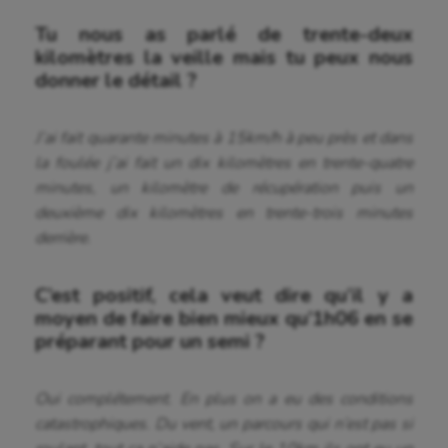
Tu nous as parlé de trente-deux
kilomètres la veille mais tu peux nous
donner le détail ?
J’ai fait quarante minutes à 15km/h à peu près et dans
la foulée j’ai fait un dix kilomètres en trente-quatre
minutes, un kilomètre de récupération puis un
deuxième dix kilomètres en trente-trois minutes
derrière.
C’est positif, cela veut dire qu’il y a
moyen de faire bien mieux qu’1h06 en se
préparant pour un semi ?
Oui complétement. En plus on a eu des conditions
catastrophiques. Du vent, un parcours qui n’est pas si