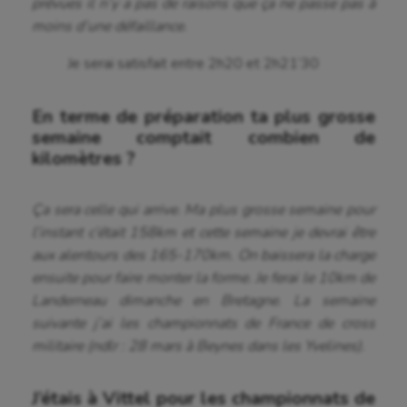
prévues il n’y a pas de raisons que ça ne passe pas à
moins d’une défaillance.
Je serai satisfait entre 2h20 et 2h21’30
En terme de préparation ta plus grosse
semaine comptait combien de
kilomètres ?
Ça sera celle qui arrive. Ma plus grosse semaine pour
l’instant c’était 158km et cette semaine je devrai être
aux alentours des 165-170km. On baissera la charge
ensuite pour faire monter la forme. Je ferai le 10km de
Landerneau dimanche en Bretagne. La semaine
suivante j’ai les championnats de France de cross
militaire (ndlr : 28 mars à Beynes dans les Yvelines).
J’étais à Vittel pour les championnats de