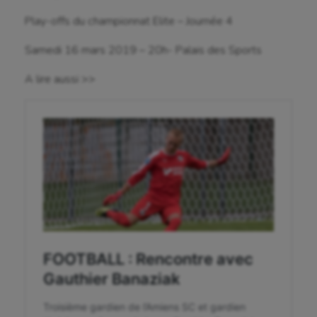
Play-offs du championnat Elite – Journée 4
Fitness
Flag football
Samedi 16 mars 2019 – 20h- Palais des Sports
Football américain
A lire aussi >>
Futsal
Golf
Gymnastique
Gymnastique rythmique
Haltérophilie
Handisport
Hippisme
Jeux Olympiques et Paralympiques