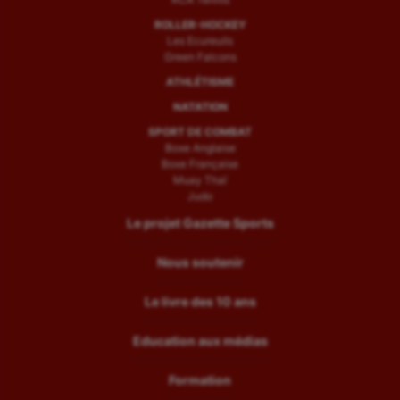
ROLLER-HOCKEY
Les Ecureuils
Green Falcons
ATHLÉTISME
NATATION
SPORT DE COMBAT
Boxe Anglaise
Boxe Française
Muay Thaï
Judo
Le projet Gazette Sports
Nous soutenir
Le livre des 10 ans
Education aux médias
Formation