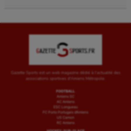
Gazette Sports est un web magazine dédié à l'actualité des
associations sportives d'Amiens Métropole.
FOOTBALL
Amiens SC
AC Amiens
ESC Longueau
FC Porto Portugais d’Amiens
US Camon
RC Amiens
HOCKEY-SUR-GLACE