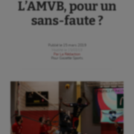
L’AMVB, pour un
sans-faute ?
Publié le
15 mars 2019
Modifié le
15/03/19
Par
La Rédaction
Pour
Gazette Sports