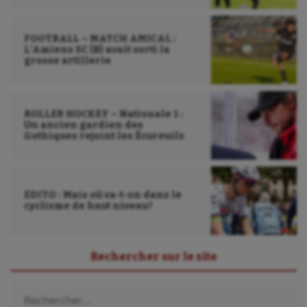
Tir
Tir à l'arc
FOOTBALL – MATCH AMICAL :
L’Amiens SC (B) avait sorti la
Triathlon
grosse artillerie
Ultimate frisbee
UNSS
ROLLER HOCKEY – Nationale 1 :
Un ancien gardien des
Gothiques rejoint les Écureuils
Voile
Wakeboard
Water-polo
EDITO : Mais où va-t-on dans le
cyclisme de haut niveau?
Rechercher sur le site
Rechercher :