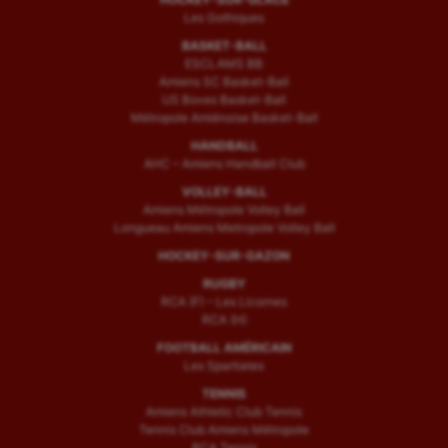
Les Gothiques
BASKET-BALL
ESCLAMS BB
Amiens SC Basket-Ball
US Boves Basket-Ball
Métropole Amiénoise Basket-Ball
HANDBALL
AHC – Amiens Handball Club
VOLLEY-BALL
Amiens Métropole Volley Ball
Longueau Amiens Metropole Volley Ball
HOCKEY-SUR-GAZON
RUGBY
RCA (F) – Les Licornes
RCA (H)
FOOTBALL AMÉRICAIN
Les Spartiates
TENNIS
Amiens Athletic Club Tennis
Tennis Club Amiens Métropole
RCA Tennis