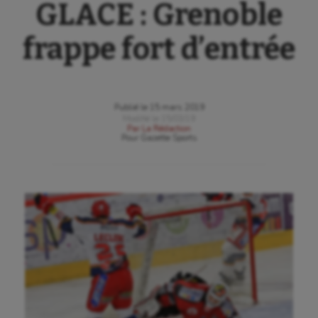
GLACE : Grenoble
frappe fort d’entrée
Publié le
15 mars 2019
Modifié le
15/03/19
Par
La Rédaction
Pour
Gazette Sports