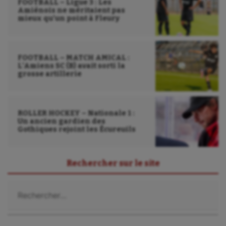
FOOTBALL – Ligue 3 : Les
Amiénois ne méritaient pas
mieux qu’un point à Fleury
FOOTBALL – MATCH AMICAL :
L’Amiens SC (B) avait sorti la
grosse artillerie
ROLLER HOCKEY – Nationale 1 :
Un ancien gardien des
Gothiques rejoint les Écureuils
Rechercher sur le site
Rechercher :