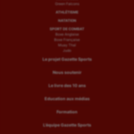
Green Falcons
ATHLÉTISME
NATATION
SPORT DE COMBAT
Boxe Anglaise
Boxe Française
Muay Thaï
Judo
Le projet Gazette Sports
Nous soutenir
Le livre des 10 ans
Education aux médias
Formation
L’équipe Gazette Sports