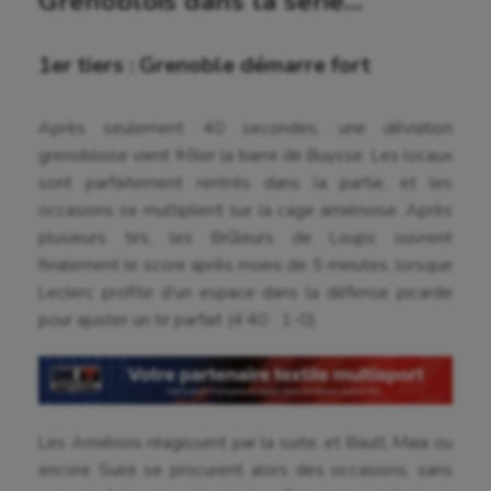
Grenoblois dans la série…
1er tiers : Grenoble démarre fort
Après seulement 40 secondes, une déviation
grenobloise vient frôler la barre de Buysse. Les locaux
sont parfaitement rentrés dans la partie, et les
occasions se multiplient sur la cage amiénoise. Après
plusieurs tirs, les Brûleurs de Loups ouvrent
finalement le score après moins de 5 minutes, lorsque
Leclerc profite d’un espace dans la défense picarde
pour ajuster un tir parfait (4’40 : 1-0).
Les Amiénois réagissent par la suite, et Bault, Maïa ou
encore Suire se procurent alors des occasions, sans