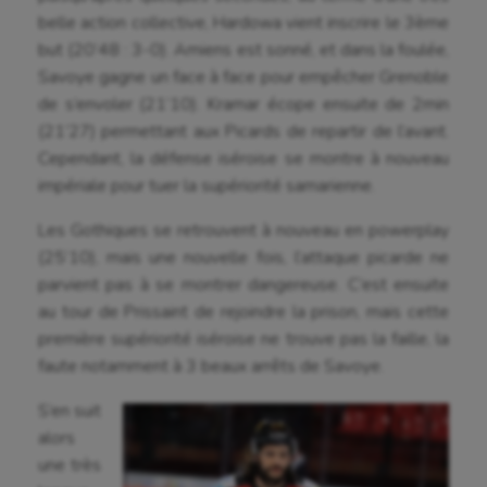
belle action collective, Hardowa vient inscrire le 3ème
but (20’48 : 3-0). Amiens est sonné, et dans la foulée,
Savoye gagne un face à face pour empêcher Grenoble
de s’envoler (21’10). Kramar écope ensuite de 2min
(21’27) permettant aux Picards de repartir de l’avant.
Aéronautique
Cependant, la défense iséroise se montre à nouveau
impériale pour tuer la supériorité samarienne.
Athlétisme
Les Gothiques se retrouvent à nouveau en powerplay
Auto
(25’10), mais une nouvelle fois, l’attaque picarde ne
Aviron
parvient pas à se montrer dangereuse. C’est ensuite
au tour de Prissaint de rejoindre la prison, mais cette
Balle à la main
première supériorité iséroise ne trouve pas la faille, la
faute notamment à 3 beaux arrêts de Savoye.
Ballon au poing
S’en suit
Baseball
alors
Billard
une très