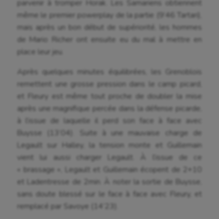
parvenir à tromper Horak. Les Samariens obtiennent
même le premier powerplay de la partie (9’46 Tartari),
mais après un bon début de supériorité, les hommes
de Mario Richer ont ensuite eu du mal à mettre en
place leur jeu.
Après quelques minutes équilibrées, les Grenoblois
remettent une grosse pression dans le camp picard,
et Fleury est même tout proche de doubler la mise
après une magnifique percée dans la défense picarde,
à l’issue de laquelle il perd son face à face avec
Buysse (13’04). Suite à une mauvaise charge de
Legault sur Halley, la tension monte et Guillemain
vient lui aussi charger Legault. À l’issue de ce
« brassage », Legault et Guillemain écopent de 2+10
et Ladentresse de 2min. À noter la sortie de Buysse,
sans doute blessé sur le face à face avec Fleury, et
remplacé par Savoye (14’23).