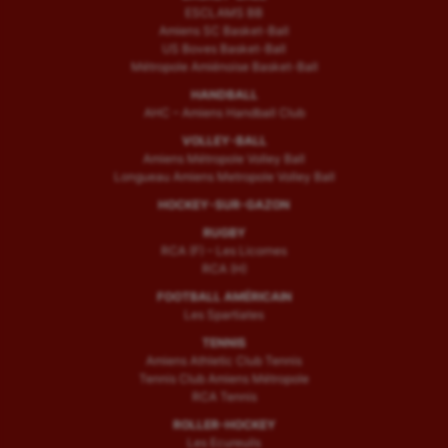
ESCLAMS BB
Amiens SC Basket-Ball
US Boves Basket-Ball
Métropole Amiénoise Basket-Ball
HANDBALL
AHC – Amiens Handball Club
VOLLEY-BALL
Amiens Métropole Volley Ball
Longueau Amiens Metropole Volley Ball
HOCKEY-SUR-GAZON
RUGBY
RCA (F) – Les Licornes
RCA (H)
FOOTBALL AMÉRICAIN
Les Spartiates
TENNIS
Amiens Athletic Club Tennis
Tennis Club Amiens Métropole
RCA Tennis
ROLLER-HOCKEY
Les Ecureuils