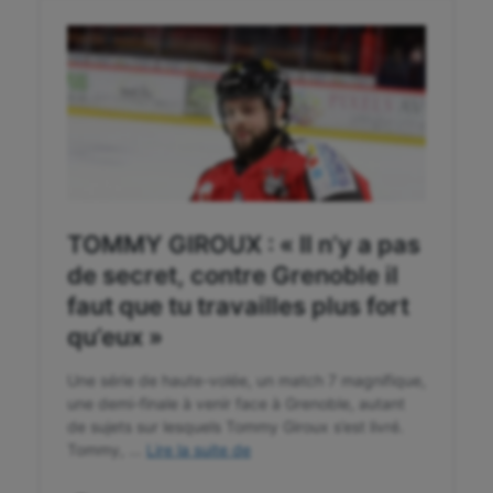
Tir à l'arc
Triathlon
Ultimate frisbee
UNSS
Voile
Wakeboard
Water-polo