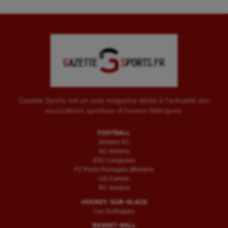
Gazette Sports est un web magazine dédié à l'actualité des
associations sportives d'Amiens Métropole.
FOOTBALL
Amiens SC
AC Amiens
ESC Longueau
FC Porto Portugais d’Amiens
US Camon
RC Amiens
HOCKEY-SUR-GLACE
Les Gothiques
BASKET-BALL