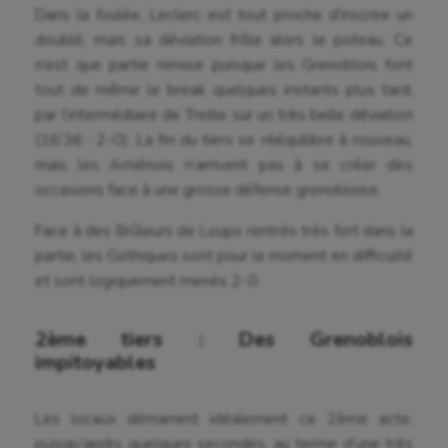
Dans la foulée, Leclerc est tout proche d’inscrire un
doublé, mais sa déviation frôle alors le poteau. Ce
n’est que partie remise puisque les Grenoblois font
tout de même le break quelques instants plus tard,
par l’intermédiaire de Treille sur un très belle déviation
(16’36 : 2-0). La fin du tiers se rééquilibre à nouveau,
mais les Amiénois n’arrivent pas à se créer des
occasions face à une grosse défense grenobloise.
Face à des Brûleurs de Loups rentrés très fort dans la
partie, les Gothiques sont pour le moment en difficulté
et sont logiquement menés 2-0.
2ème tiers : Des Grenoblois
impitoyables
Les locaux démarrent idéalement ce 2ème acte,
puisqu’après quelques secondes, au terme d’une très