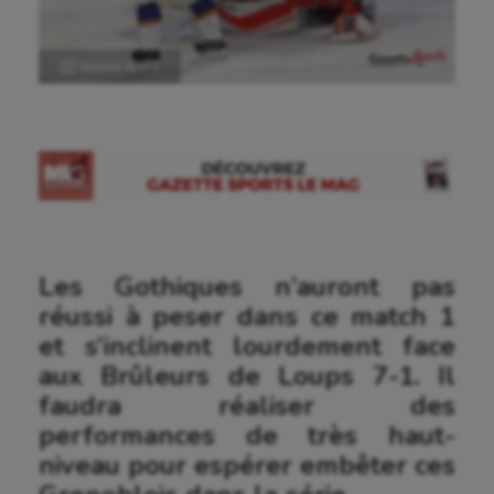
Ⓒ Gazette Sports
Les Gothiques n’auront pas
réussi à peser dans ce match 1
et s’inclinent lourdement face
aux Brûleurs de Loups 7-1. Il
faudra réaliser des
performances de très haut-
niveau pour espérer embêter ces