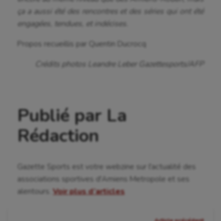
ça a aussi été des rencontres et des séries qui ont été
engagées, tendues, et indécises.
Propos recueillis par Quentin Ducrocq
Crédits photos Leandre Leber Gazettesports/AFP
Publié par La
Rédaction
Gazette Sports est votre webzine sur l'actualité des
associations sportives d'Amiens Metropole et ses
alentours.
Voir plus d’articles
Navigation
Article précédent