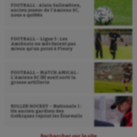
FOOTBALL : Alain Sallembien,
ancien joueur de l’Amiens SC,
nous a quittés
FOOTBALL – Ligue 3 : Les
Amiénois ne méritaient pas
mieux qu’un point à Fleury
FOOTBALL – MATCH AMICAL :
L’Amiens SC (B) avait sorti la
grosse artillerie
ROLLER HOCKEY – Nationale 1 :
Un ancien gardien des
Gothiques rejoint les Écureuils
Rechercher sur le site