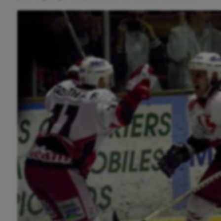
Patinage artistique
Pétanque
Plongée
Randonnée / Marche
Roller-derby
Sarbacane
Sauvetage sportif
Sport adapté
Sport handicap
Sport santé
Sport-entreprise