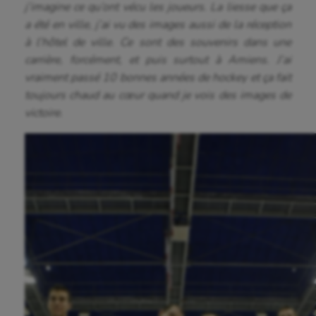
j’imagine ce qu’ont vécu les joueurs. La liesse que ça
a été en ville, j’ai vu des images aussi de la réception
à l’hôtel de ville. Ce sont des souvenirs dans une
carrière, forcément, et puis surtout à Amiens. J’ai
vraiment passé 10 bonnes années de hockey et ça fait
toujours chaud au cœur quand je vois des images de
victoire.