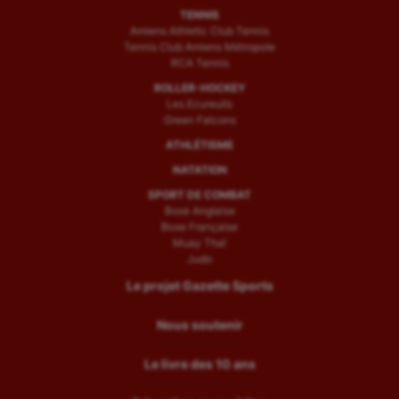
TENNIS
Amiens Athletic Club Tennis
Tennis Club Amiens Métropole
RCA Tennis
ROLLER-HOCKEY
Les Ecureuils
Green Falcons
ATHLÉTISME
NATATION
SPORT DE COMBAT
Boxe Anglaise
Boxe Française
Muay Thaï
Judo
Le projet Gazette Sports
Nous soutenir
Le livre des 10 ans