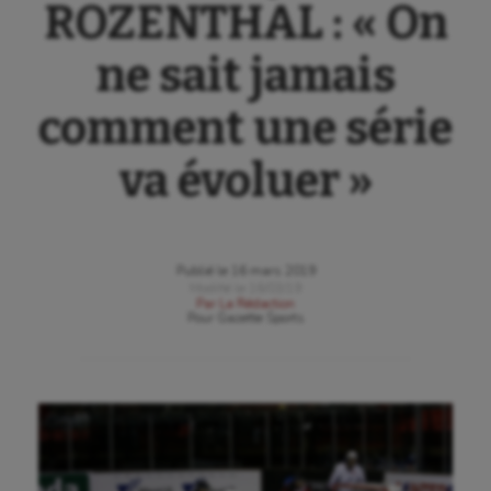
ROZENTHAL : « On
ne sait jamais
comment une série
va évoluer »
Publié le
16 mars 2019
Modifié le
16/03/19
Par
La Rédaction
Pour
Gazette Sports