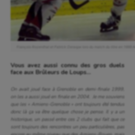
Sport-santé
Tir
Tir à l'arc
Triathlon
François Rozenthal et Patrick Deraspe lors du match du titre en 1999 
Ultimate frisbee
UNSS
Vous avez aussi connu des gros duels
face aux Brûleurs de Loups…
Voile
Wakeboard
On avait joué face à Grenoble en demi-finale 1999,
on les a aussi joué en finale en 2004. Je me souviens
Water-polo
que les « Amiens-Grenoble » ont toujours été tendus
donc là ça va être quelque chose je pense. Il y a un
historique, un passé entre ces 2 clubs qui fait que ce
sont toujours des rencontres un peu particulières, pas
encore au même niveau que des Amiens-Rouen, mais