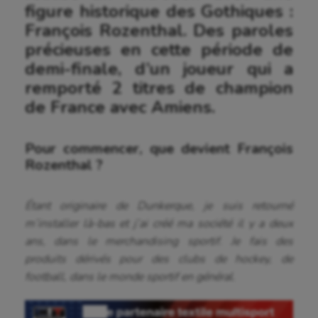
figure historique des Gothiques :
François Rozenthal. Des paroles
précieuses en cette période de
demi-finale, d’un joueur qui a
remporté 2 titres de champion
de France avec Amiens.
Pour commencer, que devient François
Rozenthal ?
Étant originaire de Dunkerque, je suis retourné
m’installer là-bas et j’ai créé ma société il y a deux
ans, dans le merchandising sportif. Je fais des
produits dérivés pour des clubs de hockey, de
football, dans le monde sportif en général.