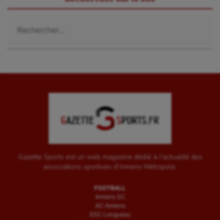
Rechercher :
Gazette Sports est un web magazine dédié à l'actualité des
associations sportives d'Amiens Métropole.
FOOTBALL
Amiens SC
AC Amiens
ESC Longueau