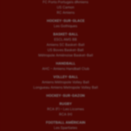
FC Porto Portugais d’Amiens
US Camon
RC Amiens
HOCKEY-SUR-GLACE
Les Gothiques
BASKET-BALL
ESCLAMS BB
Amiens SC Basket-Ball
US Boves Basket-Ball
Métropole Amiénoise Basket-Ball
HANDBALL
AHC – Amiens Handball Club
VOLLEY-BALL
Amiens Métropole Volley Ball
Longueau Amiens Metropole Volley Ball
HOCKEY-SUR-GAZON
RUGBY
RCA (F) – Les Licornes
RCA (H)
FOOTBALL AMÉRICAIN
Les Spartiates