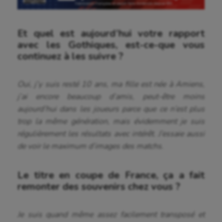
Et quel est aujourd’hui votre rapport
avec les Gothiques, est-ce-que vous
continuez à les suivre ?
Oui, j’y suis resté 10 ans, ma fille est née à Amiens,
j’ai encore beaucoup d’amis, peut-être moins
aujourd’hui dans les joueurs parce que ce n’est plus
trop la même génération, mais évidemment je suis
régulièrement les résultats avec intérêt. J’essaie aussi
de voir le maximum d’images des matchs.
Le titre en coupe de France, ça a fait
remonter des souvenirs chez vous ?
Je suis quand même assez facilement transposé et