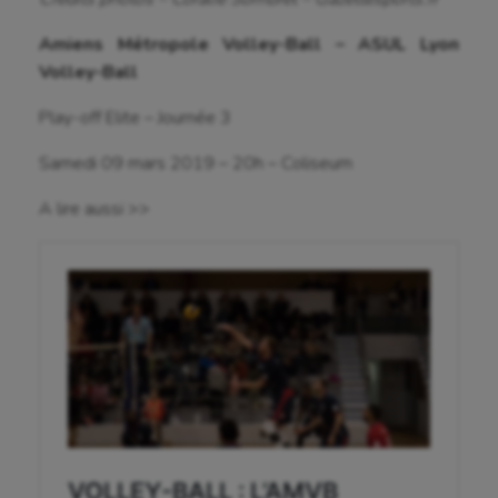
Golf
Amiens Métropole Volley-Ball – ASUL Lyon
Gymnastique
Volley-Ball
Gymnastique rythmique
Play-off Elite – Journée 3
Haltérophilie
Samedi 09 mars 2019 – 20h – Coliseum
Handisport
A lire aussi >>
Hippisme
Jeux Olympiques et Paralympiques
Kayak-polo
Korfbal
Longue paume
Moto