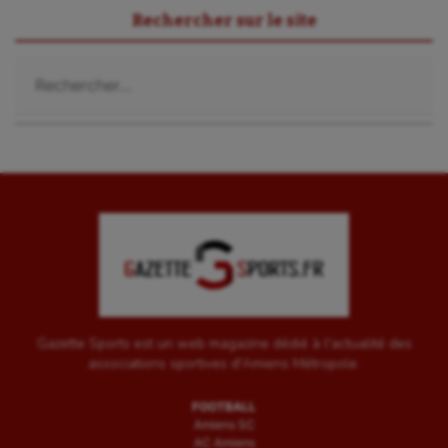
Rechercher sur le site
Rechercher :
Gazette Sports est un web magazine dédié à l'actualité des
associations sportives d'Amiens Métropole.
FOOTBALL
Amiens SC
AC Amiens