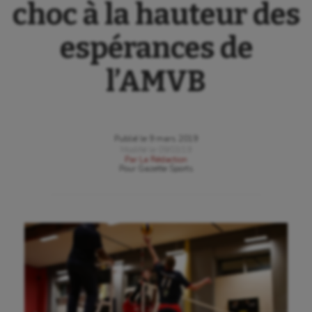
choc à la hauteur des
espérances de
l’AMVB
Publié le
9 mars 2019
Modifié le
09/03/19
Par
La Rédaction
Pour
Gazette Sports