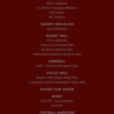
ESC Longueau
FC Porto Portugais d’Amiens
US Camon
RC Amiens
HOCKEY-SUR-GLACE
Les Gothiques
BASKET-BALL
ESCLAMS BB
Amiens SC Basket-Ball
US Boves Basket-Ball
Métropole Amiénoise Basket-Ball
HANDBALL
AHC – Amiens Handball Club
VOLLEY-BALL
Amiens Métropole Volley Ball
Longueau Amiens Metropole Volley Ball
HOCKEY-SUR-GAZON
RUGBY
RCA (F) – Les Licornes
RCA (H)
FOOTBALL AMÉRICAIN