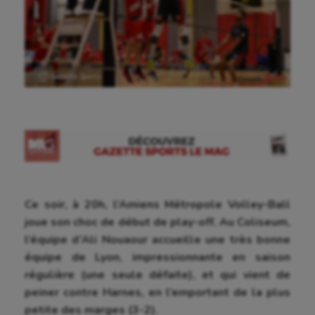
Ⓒ Gazette Sports
Ce soir, à 20h, l’Amiens Métropole Volley-Ball
joue son choc de début de play-off. Au Coliseum,
l’équipe d’Ali Nouaour accueille une très bonne
équipe de Lyon, impressionnante en saison
régulière (une seule défaite), et qui vient de
peiner contre Harnes, en l’emportant de la plus
petite des marges (3-2).