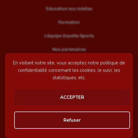
Education aux médias
Formation
L’équipe Gazette Sports
Nos partenaires
En visitant notre site, vous acceptez notre politique de
Recrutement
confidentialité concernant les cookies, le suivi, les
Mentions légales
statistiques, etc.
Contactez-nous
ACCEPTER
© GazetteSports - 2026 | Site internet réalisé par
l'agence
Refuser
Awelty
Personnaliser