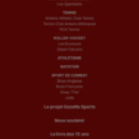
Les Spartiates
TENNIS
Amiens Athletic Club Tennis
Tennis Club Amiens Métropole
RCA Tennis
ROLLER-HOCKEY
Les Ecureuils
Green Falcons
ATHLÉTISME
NATATION
SPORT DE COMBAT
Boxe Anglaise
Boxe Française
Muay Thaï
Judo
Le projet Gazette Sports
Nous soutenir
Le livre des 10 ans